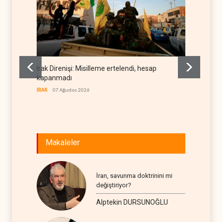
Irak Direnişi: Misilleme ertelendi, hesap
Gazete
kapanmadı
deneti
etti
IRAK
07 Ağustos 2026
RÖPORTA
Makaleler
İran, savunma doktrinini mi
değiştiriyor?
Alptekin DURSUNOĞLU