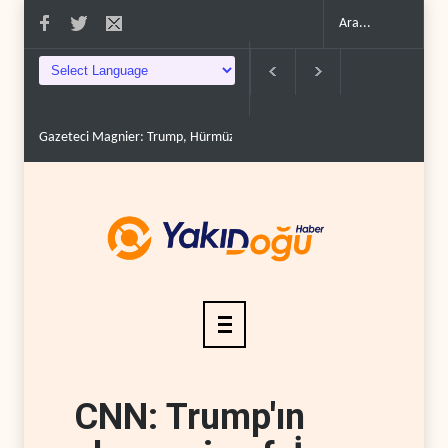
Gazeteci Magnier: Trump, Hürmüz Boğazı denetimini doğru..
Çin'in p
CNN: Trump'ın