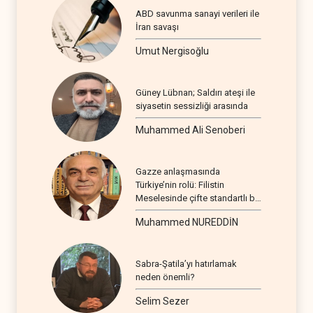
ABD savunma sanayi verileri ile
İran savaşı
Umut Nergisoğlu
Güney Lübnan; Saldırı ateşi ile
siyasetin sessizliği arasında
Muhammed Ali Senoberi
Gazze anlaşmasında
Türkiye’nin rolü: Filistin
Meselesinde çifte standartlı bir
seyir
Muhammed NUREDDİN
Sabra-Şatila’yı hatırlamak
neden önemli?
Selim Sezer