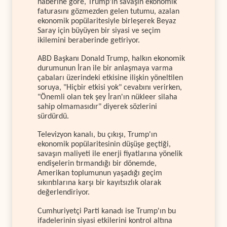
haberine göre, Trump’ın savaşın ekonomik
faturasını gözmezden gelen tutumu, azalan
ekonomik popülaritesiyle birleşerek Beyaz
Saray için büyüyen bir siyasi ve seçim
ikilemini beraberinde getiriyor.
ABD Başkanı Donald Trump, halkın ekonomik
durumunun İran ile bir anlaşmaya varma
çabaları üzerindeki etkisine ilişkin yöneltilen
soruya, "Hiçbir etkisi yok" cevabını verirken,
"Önemli olan tek şey İran'ın nükleer silaha
sahip olmamasıdır" diyerek sözlerini
sürdürdü.
Televizyon kanalı, bu çıkışı, Trump'ın
ekonomik popülaritesinin düşüşe geçtiği,
savaşın maliyeti ile enerji fiyatlarına yönelik
endişelerin tırmandığı bir dönemde,
Amerikan toplumunun yaşadığı geçim
sıkıntılarına karşı bir kayıtsızlık olarak
değerlendiriyor.
Cumhuriyetçi Parti kanadı ise Trump'ın bu
ifadelerinin siyasi etkilerini kontrol altına