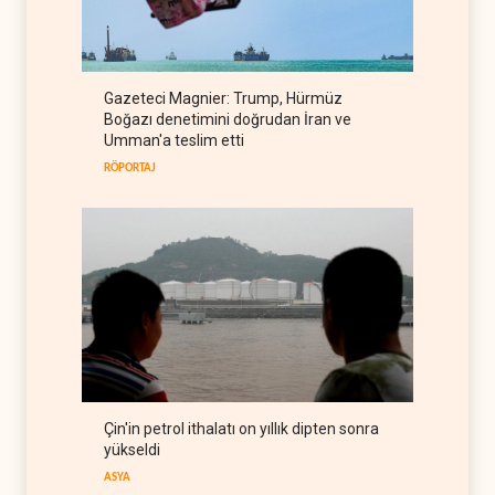
Pakistan ortak savunma
anlaşması imzaladı
ARAP DÜNYASI
07 Ağustos 2026
ABD, Suudi Arabistan'dan
Gazeteci Magnier: Trump, Hürmüz
petrol ithalatını 40 yıl sonra
Boğazı denetimini doğrudan İran ve
ilk kez durdurdu
BATI YARIM KÜRE
07 Ağustos 2026
Umman'a teslim etti
RÖPORTAJ
Çin'in petrol ithalatı on yıllık dipten sonra
yükseldi
ASYA