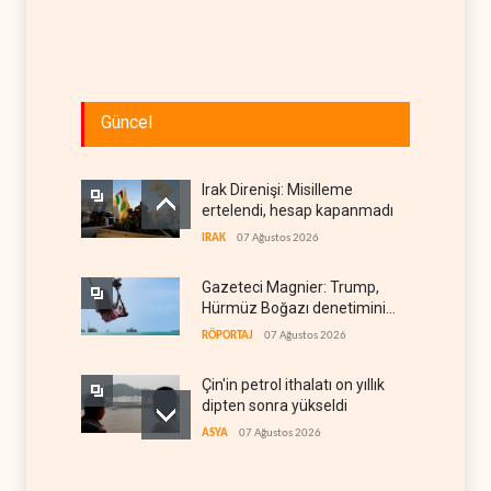
Güncel
Irak Direnişi: Misilleme
ertelendi, hesap kapanmadı
IRAK
07 Ağustos 2026
Gazeteci Magnier: Trump,
Hürmüz Boğazı denetimini
doğrudan İran ve Umman'a
RÖPORTAJ
07 Ağustos 2026
teslim etti
Çin'in petrol ithalatı on yıllık
dipten sonra yükseldi
ASYA
07 Ağustos 2026
BAE, OPEC'ten ayrıldıktan