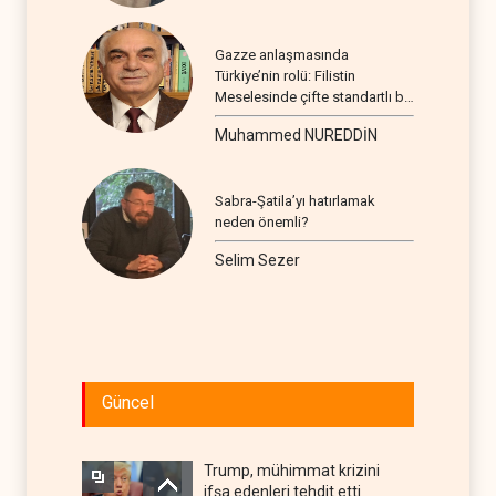
Gazze anlaşmasında
Türkiye’nin rolü: Filistin
Meselesinde çifte standartlı bir
seyir
Muhammed NUREDDİN
Sabra-Şatila’yı hatırlamak
neden önemli?
Selim Sezer
Güncel
Trump, mühimmat krizini
ifşa edenleri tehdit etti