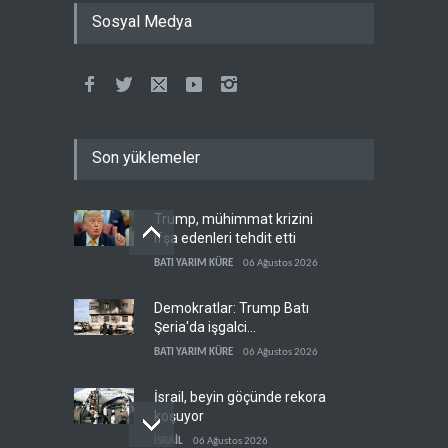
Sosyal Medya
Son yüklemeler
Trump, mühimmat krizini
ifşa edenleri tehdit etti
BATI YARIM KÜRE
06 Ağustos 2026
Demokratlar: Trump Batı
Şeria'da işgalci
yerleşimcilere cezasızlık
BATI YARIM KÜRE
06 Ağustos 2026
sağladı
İsrail, beyin göçünde rekora
koşuyor
İSRAİL
06 Ağustos 2026