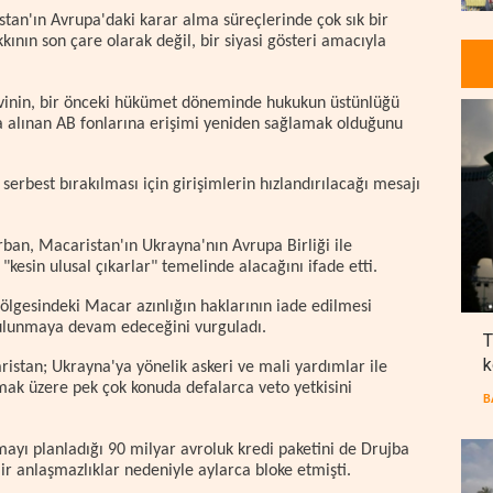
an'ın Avrupa'daki karar alma süreçlerinde çok sık bir
kkının son çare olarak değil, bir siyasi gösteri amacıyla
evinin, bir önceki hükümet döneminde hukukun üstünlüğü
ya alınan AB fonlarına erişimi yeniden sağlamak olduğunu
rbest bırakılması için girişimlerin hızlandırılacağı mesajı
an, Macaristan'ın Ukrayna'nın Avrupa Birliği ile
kesin ulusal çıkarlar" temelinde alacağını ifade etti.
lgesindeki Macar azınlığın haklarının iade edilmesi
lunmaya devam edeceğini vurguladı.
T
k
stan; Ukrayna'ya yönelik askeri ve mali yardımlar ile
mak üzere pek çok konuda defalarca veto yetkisini
B
ayı planladığı 90 milyar avroluk kredi paketini de Drujba
ir anlaşmazlıklar nedeniyle aylarca bloke etmişti.