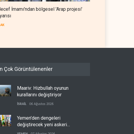
ecef İmamı'ndan bölgesel 'Arap projesi'
yarısı
RAK
n Çok Görüntülenenler
Maariv: Hizbullah oyunun
kurallarını değiştiriyor
İSRAİL
06 Ağustos 2026
Yemen’den dengeleri
değiştirecek yeni askeri
denklem
YEMEN
07 Ağustos 2026