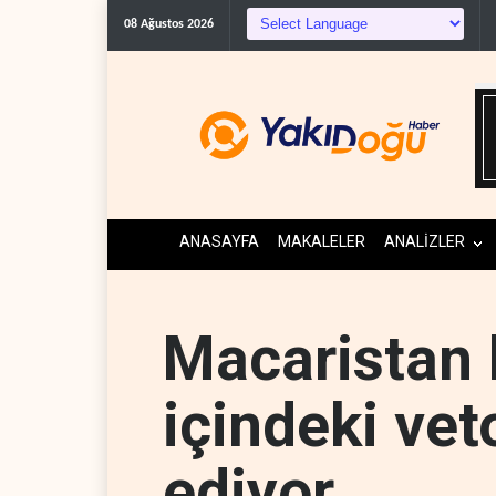
The Guardian: Trump’ın İr
08 Ağustos 2026
ANASAYFA
MAKALELER
ANALİZLER
Macaristan
içindeki vet
ediyor