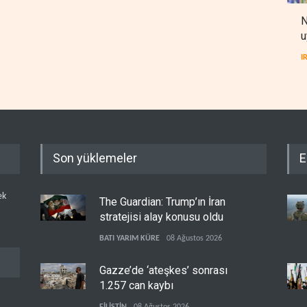
N
u
I
Son yüklemeler
E
ek
The Guardian: Trump’ın İran
stratejisi alay konusu oldu
BATI YARIM KÜRE
08 Ağustos 2026
Gazze’de ‘ateşkes’ sonrası
1.257 can kaybı
FİLİSTİN
08 Ağustos 2026