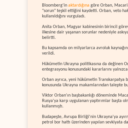
Bloomberg'in
aktardığına
göre Orban, Macarist
"sorun" teşkil ettiğini kaydetti. Orban, veto ha
kullanıldığını vurguladı.
Anita Orban, Magyar kabinesinin birincil gör
ilkesine dair yaşanan sorunlar nedeniyle askı
belirtti.
Bu kapsamda on milyarlarca avroluk kaynağın se
verildi.
Hükümetin Ukrayna politikasına da değinen Orb
entegrasyonu konusundaki kararlarını yalnızca "
Orban ayrıca, yeni hükümetin Transkarpatya bö
konusunda Ukrayna makamlarından talepte bu
Viktor Orban'ın başbakanlığı döneminde Macari
Rusya'ya karşı uygulanan yaptırımlar başta ol
kullanmıştı.
Budapeşte, Avrupa Birliği'nin Ukrayna'ya ayırm
petrol bor hattı üzerinden yapılan sevkiyata da