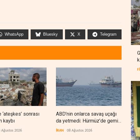
WhatsApp
Bluesky
X
Telegram
G
k
F
 ‘ateşkes’ sonrası
ABD’nin onlarca savaş uçağı
Nec
n kaybı
da yetmedi: Hürmüz’de gemi
'Ara
vuruldu
 Ağustos 2026
İRAN
08 Ağustos 2026
IRAK