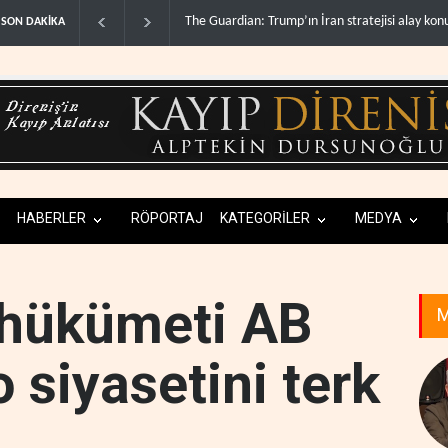
an stratejisi alay konusu oldu..
Gazze’de ‘ateşkes’ sonrası 1.257 can kaybı..
SON DAKİKA
HABERLER
RÖPORTAJ
KATEGORİLER
MEDYA
 hükümeti AB
M
o siyasetini terk