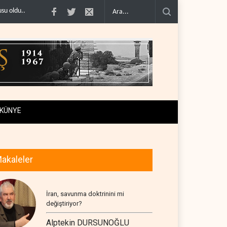
ABD’nin onlarca savaş uçağı da yetmedi: Hürmüz’de ..
Necef İmamı'ndan bölg
KÜNYE
akaleler
İran, savunma doktrinini mi
değiştiriyor?
Alptekin DURSUNOĞLU