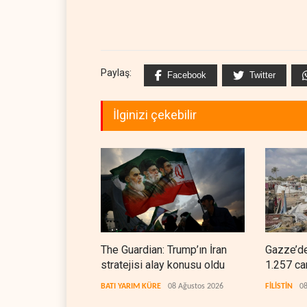
Paylaş:
Facebook
Twitter
İlginizi çekebilir
The Guardian: Trump’ın İran
Gazze’de
stratejisi alay konusu oldu
1.257 ca
BATI YARIM KÜRE
08 Ağustos 2026
FİLİSTİN
08