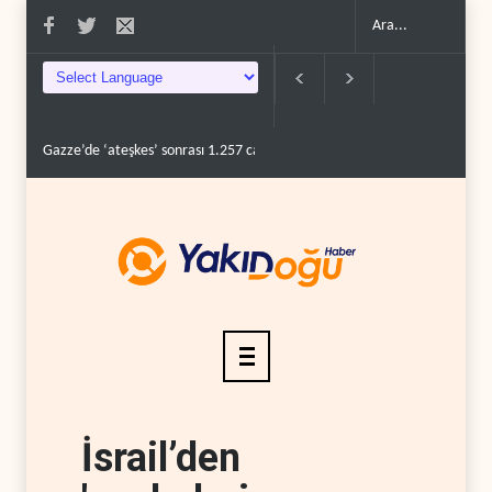
Gazze’de ‘ateşkes’ sonrası 1.257 can kaybı..
ABD’nin onlarca savaş uçağ
İsrail’den