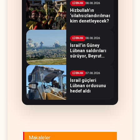
08.08.2026
LÜBNAN
Hizbullah’ın
‘silahsızlandırılmasını’
kim denetleyecek?
08.08.2026
LÜBNAN
İsrail’in Güney
Lübnan saldırıları
sürüyor, Beyrut
suskun
07.08.2026
LÜBNAN
İsrail güçleri
Lübnan ordusunu
hedef aldı
Makaleler