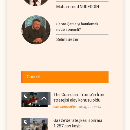
seyir
Muhammed NUREDDİN
Sabra-Şatila’yı hatırlamak
neden önemli?
Selim Sezer
Güncel
The Guardian: Trump’ın İran
stratejisi alay konusu oldu
BATI YARIM KÜRE
08 Ağustos 2026
Gazze’de ‘ateşkes’ sonrası
1.257 can kaybı