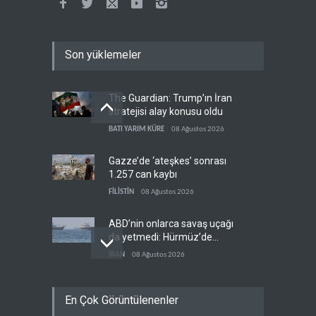
Son yüklemeler
The Guardian: Trump’ın İran
stratejisi alay konusu oldu
BATI YARIM KÜRE
08 Ağustos 2026
Gazze’de ‘ateşkes’ sonrası
1.257 can kaybı
FİLİSTİN
08 Ağustos 2026
ABD’nin onlarca savaş uçağı
da yetmedi: Hürmüz’de
gemi vuruldu
İRAN
08 Ağustos 2026
Necef İmamı'ndan bölgesel
En Çok Görüntülenenler
'Arap projesi' uyarısı