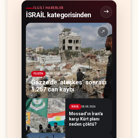
İLGILI HABERLER
İSRAİL kategorisinden
↗
08.08.2026
FİLİSTİN
Gazze’de ‘ateşkes’ sonrası
1.257 can kaybı
08.08.2026
İSRAİL
Mossad’ın İran'a
karşı Kürt planı
neden çöktü?