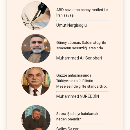
ABD savunma sanayi verileri ile
İran savaşı
Umut Nergisoğlu
Güney Lübnan; Saldırı ateşi ile
siyasetin sessizliği arasında
Muhammed Ali Senoberi
Gazze anlaşmasında
Türkiye’nin rolü: Filistin
Meselesinde çifte standartlı bir
seyir
Muhammed NUREDDİN
Sabra-Şatila’yı hatırlamak
neden önemli?
Selim Sezer