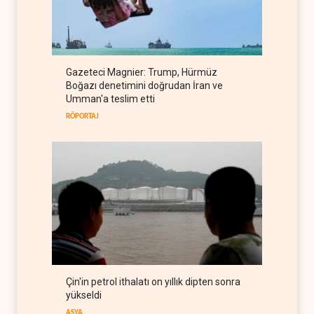
Suudi Arabistan, Türkiye ve
Pakistan ortak savunma
anlaşması imzaladı
ARAP DÜNYASI
07 Ağustos 2026
ABD, Suudi Arabistan'dan
Gazeteci Magnier: Trump, Hürmüz
petrol ithalatını 40 yıl sonra
Boğazı denetimini doğrudan İran ve
ilk kez durdurdu
BATI YARIM KÜRE
07 Ağustos 2026
Umman'a teslim etti
RÖPORTAJ
Çin'in petrol ithalatı on yıllık dipten sonra
yükseldi
ASYA