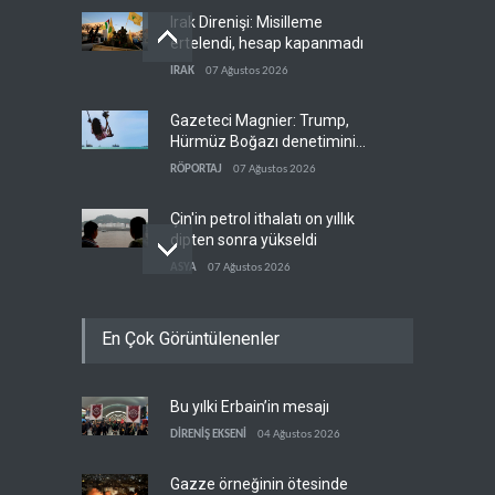
Irak Direnişi: Misilleme
ertelendi, hesap kapanmadı
IRAK
07 Ağustos 2026
Gazeteci Magnier: Trump,
Hürmüz Boğazı denetimini
doğrudan İran ve Umman'a
RÖPORTAJ
07 Ağustos 2026
teslim etti
Çin'in petrol ithalatı on yıllık
dipten sonra yükseldi
ASYA
07 Ağustos 2026
BAE, OPEC'ten ayrıldıktan
En Çok Görüntülenenler
sonra petrol üretimini rekor
düzeye çıkardı
ARAP DÜNYASI
07 Ağustos 2026
Bu yılki Erbain’in mesajı
The Telegraph: Hürmüz
anlaşması, İran’ın savaşı
DİRENİŞ EKSENİ
04 Ağustos 2026
kazandığını gösteriyor
BATI YARIM KÜRE
07 Ağustos 2026
Gazze örneğinin ötesinde