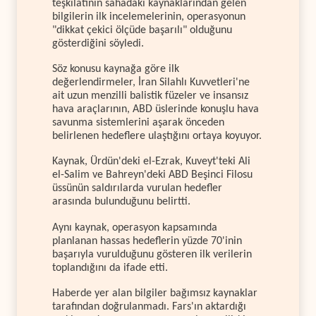
teşkilatının sahadaki kaynaklarından gelen
bilgilerin ilk incelemelerinin, operasyonun
"dikkat çekici ölçüde başarılı" olduğunu
gösterdiğini söyledi.
Söz konusu kaynağa göre ilk
değerlendirmeler, İran Silahlı Kuvvetleri'ne
ait uzun menzilli balistik füzeler ve insansız
hava araçlarının, ABD üslerinde konuşlu hava
savunma sistemlerini aşarak önceden
belirlenen hedeflere ulaştığını ortaya koyuyor.
Kaynak, Ürdün'deki el-Ezrak, Kuveyt'teki Ali
el-Salim ve Bahreyn'deki ABD Beşinci Filosu
üssünün saldırılarda vurulan hedefler
arasında bulunduğunu belirtti.
Aynı kaynak, operasyon kapsamında
planlanan hassas hedeflerin yüzde 70'inin
başarıyla vurulduğunu gösteren ilk verilerin
toplandığını da ifade etti.
Haberde yer alan bilgiler bağımsız kaynaklar
tarafından doğrulanmadı. Fars'ın aktardığı