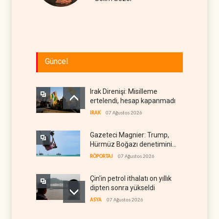
Güncel
Irak Direnişi: Misilleme
ertelendi, hesap kapanmadı
IRAK
07 Ağustos 2026
Gazeteci Magnier: Trump,
Hürmüz Boğazı denetimini
doğrudan İran ve Umman'a
RÖPORTAJ
07 Ağustos 2026
teslim etti
Çin'in petrol ithalatı on yıllık
dipten sonra yükseldi
ASYA
07 Ağustos 2026