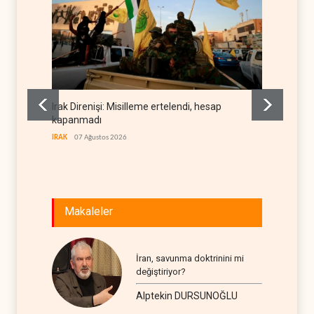
Irak Direnişi: Misilleme ertelendi, hesap
Gazete
kapanmadı
deneti
etti
IRAK
07 Ağustos 2026
RÖPORTA
Makaleler
İran, savunma doktrinini mi
değiştiriyor?
Alptekin DURSUNOĞLU