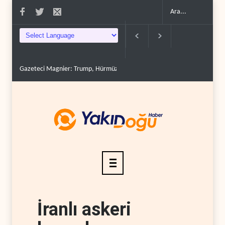
Gazeteci Magnier: Trump, Hürmüz Boğazı denetimini doğru..
Çin'in p
İranlı askeri