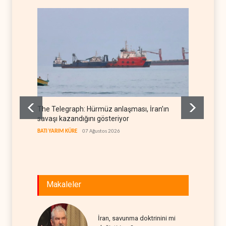
The Telegraph: Hürmüz anlaşması, İran’ın
Yemen’
savaşı kazandığını gösteriyor
denkl
BATI YARIM KÜRE
07 Ağustos 2026
YEMEN
Makaleler
İran, savunma doktrinini mi