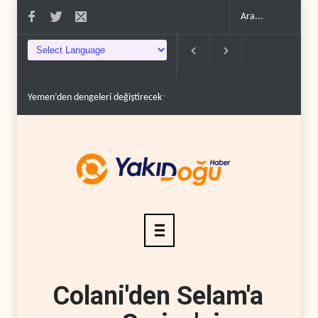
Yemen’den dengeleri değiştirecek yeni askeri denklem..
İsrail güçleri Lübna
Colani'den Selam'a