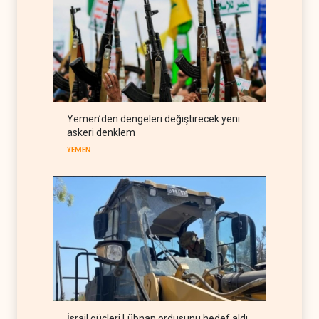
zorlanıyor
BATI YARIM KÜRE
07 Ağustos 2026
İsrail ordusunda helikopter
krizi
İSRAİL
07 Ağustos 2026
Gazze'nin yeniden inşası
Yemen’den dengeleri değiştirecek yeni
yerine askeri üs projesi
askeri denklem
FİLİSTİN
07 Ağustos 2026
YEMEN
İsrail güçleri Lübnan ordusunu hedef aldı