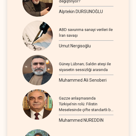
değiştiriyor?
Alptekin DURSUNOĞLU
ABD savunma sanayi verileri ile
İran savaşı
Umut Nergisoğlu
Güney Lübnan; Saldırı ateşi ile
siyasetin sessizliği arasında
Muhammed Ali Senoberi
Gazze anlaşmasında
Türkiye’nin rolü: Filistin
Meselesinde çifte standartlı bir
seyir
Muhammed NUREDDİN