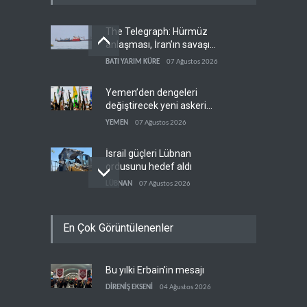
The Telegraph: Hürmüz
anlaşması, İran’ın savaşı
kazandığını gösteriyor
BATI YARIM KÜRE
07 Ağustos 2026
Yemen’den dengeleri
değiştirecek yeni askeri
denklem
YEMEN
07 Ağustos 2026
İsrail güçleri Lübnan
ordusunu hedef aldı
LÜBNAN
07 Ağustos 2026
Foreign Affairs: ABD
En Çok Görüntülenenler
Ortadoğu'dan elini çekmeli
BATI YARIM KÜRE
07 Ağustos 2026
Bu yılki Erbain’in mesajı
Suudi Arabistan, Türkiye ve
Pakistan ortak savunma
DİRENİŞ EKSENİ
04 Ağustos 2026
anlaşması imzaladı
ARAP DÜNYASI
07 Ağustos 2026