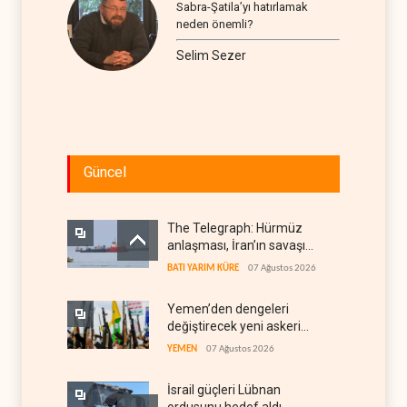
Sabra-Şatila’yı hatırlamak
neden önemli?
Selim Sezer
Güncel
The Telegraph: Hürmüz
anlaşması, İran’ın savaşı
kazandığını gösteriyor
BATI YARIM KÜRE
07 Ağustos 2026
Yemen’den dengeleri
değiştirecek yeni askeri
denklem
YEMEN
07 Ağustos 2026
İsrail güçleri Lübnan
ordusunu hedef aldı