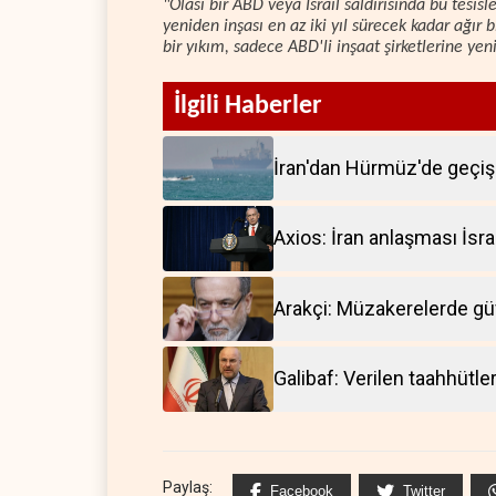
"Olası bir ABD veya İsrail saldırısında bu tesis
yeniden inşası en az iki yıl sürecek kadar ağır bi
bir yıkım, sadece ABD'li inşaat şirketlerine ye
İlgili Haberler
İran'dan Hürmüz'de geçiş 
Axios: İran anlaşması İsrail
Arakçi: Müzakerelerde g
Galibaf: Verilen taahhütle
Paylaş:
Facebook
Twitter