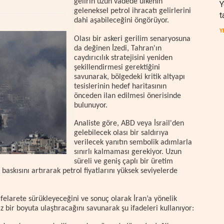
gelirin uzun vadede ülkenin
Y
geleneksel petrol ihracatı gelirlerini
t
dahi aşabileceğini öngörüyor.
Y
Olası bir askeri gerilim senaryosuna
da değinen İzedi, Tahran'ın
caydırıcılık stratejisini yeniden
şekillendirmesi gerektiğini
savunarak, bölgedeki kritik altyapı
tesislerinin hedef haritasının
önceden ilan edilmesi önerisinde
bulunuyor.
Analiste göre, ABD veya İsrail'den
gelebilecek olası bir saldırıya
verilecek yanıtın sembolik adımlarla
sınırlı kalmaması gerekiyor. Uzun
süreli ve geniş çaplı bir üretim
 baskısını artırarak petrol fiyatlarını yüksek seviyelerde
felarete sürükleyeceğini ve sonuç olarak İran’a yönelik
 bir boyuta ulaştıracağını savunarak şu ifadeleri kullanıyor: