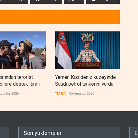
sınından terörist
Yemen Kızıldeniz kuzeyinde
İsra
ilere destek itirafı
Suudi petrol tankerini vurdu
lüks
çıktı
Ağustos 2026
YEMEN
05 Ağustos 2026
İSRAİ
Son yüklemeler
E