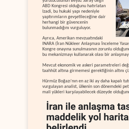
yürütücüsünün Beyaz Saray değil
ABD Kongresi olduğunu hatırlatan
Izadi, bu hukuki yapı nedeniyle
yaptırımların gevşetileceğine dair
herhangi bir güvencenin
bulunmadığını vurguluyor.
Ayrıca, Amerikan mevzuatındaki
INARA (İran Nükleer Anlaşması İnceleme Yasas
Kongre onayına sunulmasının zorunlu olduğunu a
bu mekanizmayı kullanarak olası bir anlaşmayı 
Mevcut ekonomik ve askeri parametreleri değer
taahhüt altına girmemesi gerektiğinin altını çiz
Hürmüz Boğazı'nın en az iki ay daha kapalı tut
vurgulayan analist, ülkenin son dönemdeki pet
mali yükleri karşılayabilecek düzeyde olduğunu