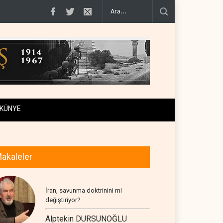
iraf..
Yemen Kızıldeniz kuzeyinde Suudi petrol tankerini vurdu..
İsrail ask
KÜNYE
akaleler
İran, savunma doktrinini mi
değiştiriyor?
Alptekin DURSUNOĞLU