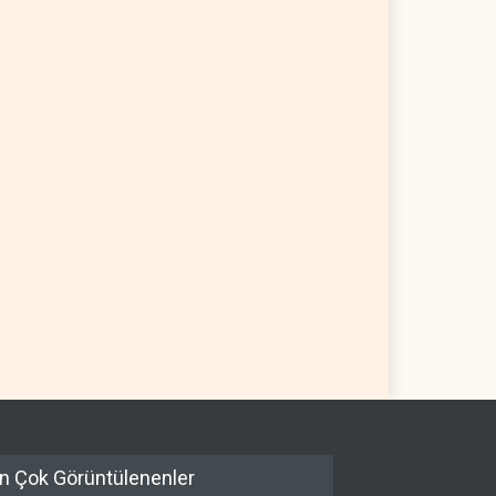
il askerlerinin Lübnan'daki
Hürmüz ve Babülmendep
 oteli yağmaladığı ortaya
boğazlarında gemi trafiği
durağan seyrini koruyor
L
05 Ağustos 2026
İRAN
05 Ağustos 2026
n Çok Görüntülenenler