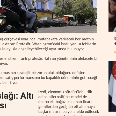
İ
ı) çerçevesi uyarınca, mutabakata varılacak her metnin
d
ktaran Profesör, Washington'daki İsrail yanlısı lobilerin
kolaylıkla engelleyebileceği uyarısında bulunuyor.
İ
lendiren İranlı profesör, Tahran yönetiminin alelacele bir
iyor.
ulmasının stratejik bir zorunluluk olduğunu defaten
rol satış performansının bu kapalılık döneminin getireceği
 belirtiyor.
İzedi, ekonomik sürdürülebilirlik
adına alternatif bir model de
önererek, boğazı kullanan ticari
gemilerden geçiş ücreti alınmaya
başlanmasını, bu yolla elde edilecek