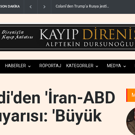
İsrail basınından terörist yerleşimcilere destek it
SON DAKİKA
HABERLER
RÖPORTAJ
KATEGORİLER
MEDYA
di'den 'İran-ABD
M
yarısı: 'Büyük