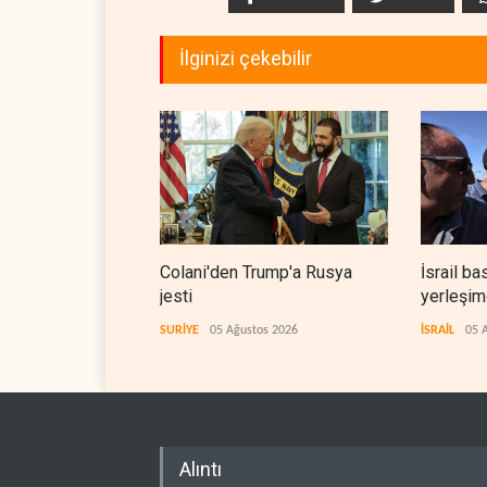
İlginizi çekebilir
Colani'den Trump'a Rusya
İsrail ba
jesti
yerleşimc
SURİYE
05 Ağustos 2026
İSRAİL
05 
Alıntı