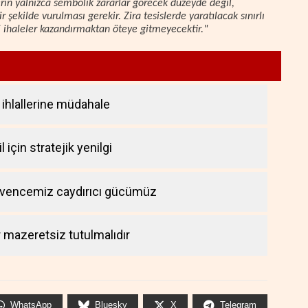
lerin yalnızca sembolik zararlar görecek düzeyde değil,
r şekilde vurulması gerekir. Zira tesislerde yaratılacak sınırlı
ni ihaleler kazandırmaktan öteye gitmeyecektir."
ihlallerine müdahale
 için stratejik yenilgi
üvencemiz caydırıcı gücümüz
r mazeretsiz tutulmalıdır
WhatsApp
Bluesky
X
Telegram