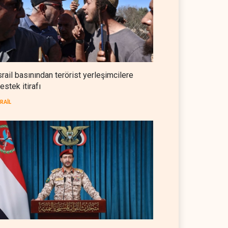
NYT: Washington, İran'ı yine
okuyamadı
BATI YARIM KÜRE
05 Ağustos 2026
İsrailli istihbaratçı: ABD'nin
mühimmatının bittiği iddiası
srail basınından terörist yerleşimcilere
bir iç kavga
estek itirafı
İSRAİL
05 Ağustos 2026
SRAİL
CNN: Stokların erimesi ABD'yi
İran karşısında 'zor kararlara'
sevk ediyor
BATI YARIM KÜRE
05 Ağustos 2026