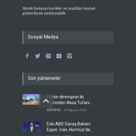
Sitede bulunun içerikler ve analizler kaynak
gösterilerek alıntılanabilir .
Sosyal Medya
Son yüklemeler
Filistin direnişinin iki
liderinden Aksa Tufanı
röportajı
RÖPORTAJ
10 Ağustos 2026
Eski ABD Savaş Bakanı
Esper: İran, Hürmüz'de
üstünlüğün kendisinde