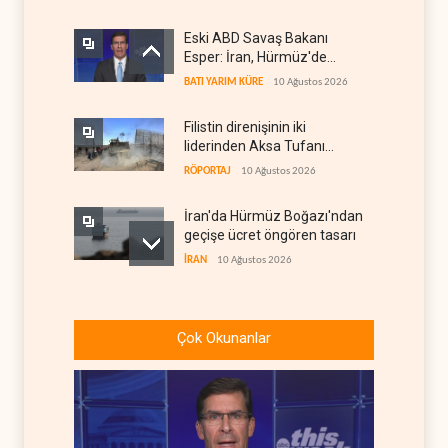
Eski ABD Savaş Bakanı
Esper: İran, Hürmüz'de
üstünlüğün kendisinde
BATI YARIM KÜRE
10 Ağustos 2026
olduğuna inanıyor
Filistin direnişinin iki
liderinden Aksa Tufanı
röportajı
RÖPORTAJ
10 Ağustos 2026
İran'da Hürmüz Boğazı'ndan
geçişe ücret öngören tasarı
İRAN
10 Ağustos 2026
‘Mekke İttifakı’nın çelişkileri
ve bölgesel hesaplar
Çok Okunanlar
İRAN DOSYASI
10 Ağustos 2026
Trump: İran'la görüşmeleri
'yarım ağız' sürdürüyoruz
BATI YARIM KÜRE
09 Ağustos 2026