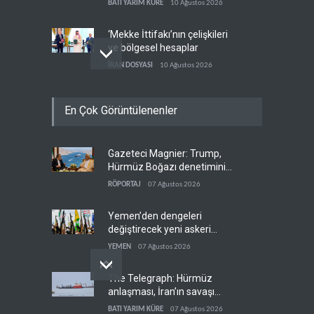
BATI YARIM KÜRE
10 Ağustos 2026
olduğuna inanıyor
‘Mekke İttifakı’nın çelişkileri
ve bölgesel hesaplar
İRAN DOSYASI
10 Ağustos 2026
İran'da Hürmüz Boğazı'ndan
En Çok Görüntülenenler
geçişe ücret öngören tasarı
İRAN
10 Ağustos 2026
Gazeteci Magnier: Trump,
Trump: İran'la görüşmeleri
Hürmüz Boğazı denetimini
'yarım ağız' sürdürüyoruz
doğrudan İran ve Umman'a
RÖPORTAJ
07 Ağustos 2026
BATI YARIM KÜRE
09 Ağustos 2026
teslim etti
Yemen’den dengeleri
değiştirecek yeni askeri
denklem
YEMEN
07 Ağustos 2026
The Telegraph: Hürmüz
anlaşması, İran’ın savaşı
kazandığını gösteriyor
BATI YARIM KÜRE
07 Ağustos 2026