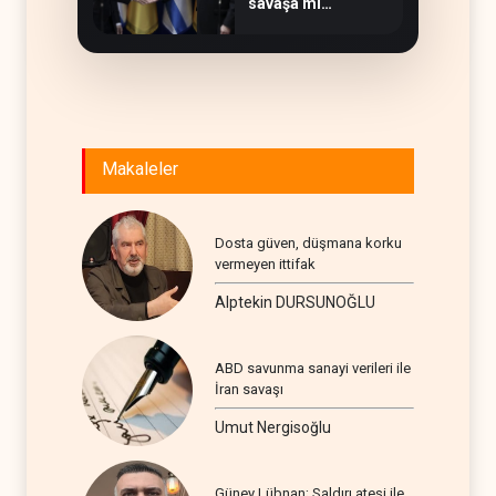
savaşa mı
evriliyor?
Makaleler
Dosta güven, düşmana korku
vermeyen ittifak
Alptekin DURSUNOĞLU
ABD savunma sanayi verileri ile
İran savaşı
Umut Nergisoğlu
Güney Lübnan; Saldırı ateşi ile