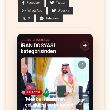
Facebook
Twitter
WhatsApp
Bluesky
X
Telegram
İLGILI HABERLER
İRAN DOSYASI
kategorisinden
↗
10.08.2026
İRAN DOSYASI
‘Mekke İttifakı’nın
çelişkileri ve bölgesel