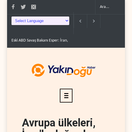
‘Mekke İttifakı’nın çelişkileri ve bölgesel hesapl..
İran'da Hürmüz Boğaz
Avrupa ülkeleri,