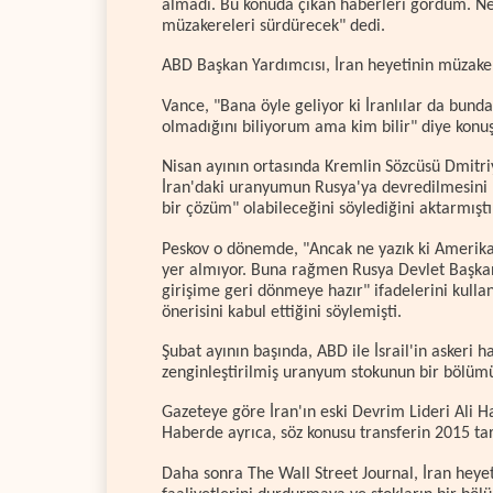
almadı. Bu konuda çıkan haberleri gördüm. Ne
müzakereleri sürdürecek" dedi.
ABD Başkan Yardımcısı, İran heyetinin müzake
Vance, "Bana öyle geliyor ki İranlılar da bu
olmadığını biliyorum ama kim bilir" diye konuş
Nisan ayının ortasında Kremlin Sözcüsü Dmitriy
İran'daki uranyumun Rusya'ya devredilmesini 
bir çözüm" olabileceğini söylediğini aktarmıştı
Peskov o dönemde, "Ancak ne yazık ki Amerikan
yer almıyor. Buna rağmen Rusya Devlet Başkanı
girişime geri dönmeye hazır" ifadelerini kulla
önerisini kabul ettiğini söylemişti.
Şubat ayının başında, ABD ile İsrail'in askeri
zenginleştirilmiş uranyum stokunun bir bölümü
Gazeteye göre İran'ın eski Devrim Lideri Ali H
Haberde ayrıca, söz konusu transferin 2015 tar
Daha sonra The Wall Street Journal, İran hey