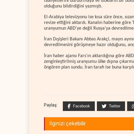
faaliyetlerini durdurmaya ve stokların bir bö
olduğunu bildirdiğini yazmıştı.
El-Arabiya televizyonu ise kısa süre önce, sıza
revize ettiğini aktardı. Kanalın haberine göre 
uranyumun ABD'ye değil Rusya'ya devredilmes
İran Dışişleri Bakanı Abbas Arakçi, mayıs ayın
devredilmesini görüşmeye hazır olduğunu, anca
İran haber ajansı Fars'ın aktardığına göre ABD
zenginleştirilmiş uranyumu ülke dışına çıkarmas
öngören plan sundu. İran tarafı ise buna karşıl
Paylaş:
Facebook
Twitter
İlginizi çekebilir