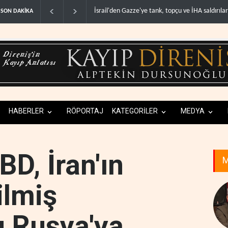
tank, topçu ve İHA saldırıları..
Yemen: Suudi kara harekâtı önleyici saldırıyla e
SON DAKİKA
HABERLER
RÖPORTAJ
KATEGORİLER
MEDYA
D, İran'ın
M
ilmiş
 Rusya'ya