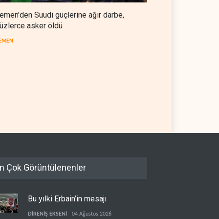
emen'den Suudi güçlerine ağır darbe,
üzlerce asker öldü
EMEN
üz krizi ABD'nin petrol
ABD'den Küba ordusuna yeni
rvlerini son 45 yılın dibine
yaptırımlar
rdi
 YARIM KÜRE
06 Ağustos 2026
BATI YARIM KÜRE
06 Ağustos 2026
n Çok Görüntülenenler
Bu yılki Erbain’in mesajı
DİRENİŞ EKSENİ
04 Ağustos 2026