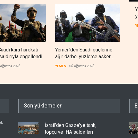
Y
y
Y
uudi kara harekâtı
Yemen'den Suudi güçlerine
Hürm
saldırıyla engellendi
ağır darbe, yüzlerce asker
reze
öldü
indi
 Ağustos 2026
YEMEN
06 Ağustos 2026
BATI
Son yüklemeler
E
ek
İsrail'den Gazze'ye tank,
topçu ve İHA saldırıları