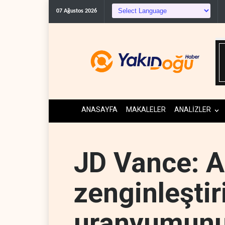
İsrail'den Gazze'ye 
07 Ağustos 2026
ANASAYFA
MAKALELER
ANALİZLER
JD Vance: AB
zenginleştir
uranyumunu