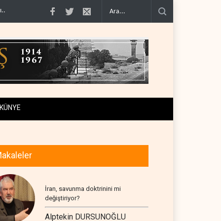
ngellen..
Yemen'den Suudi güçlerine ağır darbe, yüzlerce asker ö..
Hürmüz k
KÜNYE
akaleler
İran, savunma doktrinini mi
değiştiriyor?
Alptekin DURSUNOĞLU