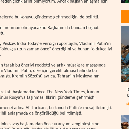
reden çıktıklarını bilmiyorum. Ancak başkan anlaşma için
relerde bu konuyu gündeme getirmediğini de belirtti.
ndan memnun olmayacaktır. Başkanın da bundan hoşnut
tu.
 Peskov, India Today'e verdiği röportajda, Vladimir Putin'in
"oldukça uzun zaman önce" önerdiğini ve bunun "oldukça iyi
.
 tarafı bu öneriyi reddetti ve artık müzakere masasında
 Vladimir Putin, ülke için gerekli olması halinde bu
nmıştı. Kremlin Sözcüsü ayrıca, Tahran'ın Moskova'nın
İ
 harekatı başlamadan önce The New York Times, İran'ın
s
nün Rusya'ya taşınması fikrini gündeme getirmişti.
F
amenei adına Ali Laricani, bu konuda Putin'e mesaj iletmişti.
ihli anlaşmada da öngörüldüğü belirtilmişti.
etinin savaş başlamadan önce uranyum zenginleştirme