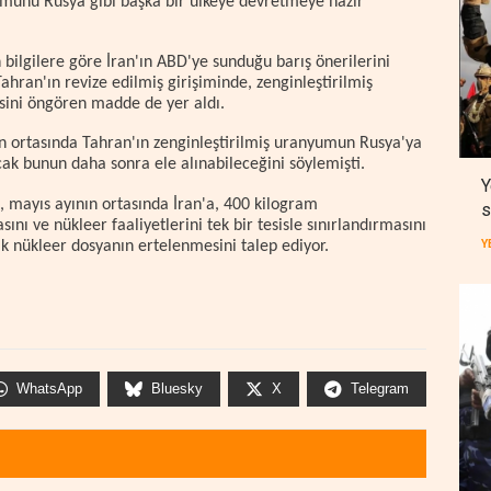
lümünü Rusya gibi başka bir ülkeye devretmeye hazır
n bilgilere göre İran'ın ABD'ye sunduğu barış önerilerini
Tahran'ın revize edilmiş girişiminde, zenginleştirilmiş
ini öngören madde de yer aldı.
ın ortasında Tahran'ın zenginleştirilmiş uranyumun Rusya'ya
k bunun daha sonra ele alınabileceğini söylemişti.
Y
, mayıs ayının ortasında İran'a, 400 kilogram
s
ını ve nükleer faaliyetlerini tek bir tesisle sınırlandırmasını
ık nükleer dosyanın ertelenmesini talep ediyor.
Y
WhatsApp
Bluesky
X
Telegram