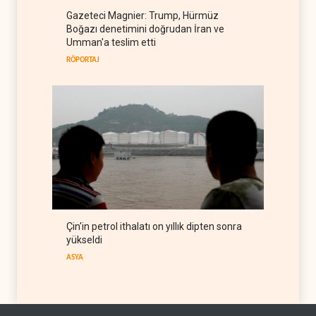
ABD, Suudi Arabistan'dan
Gazeteci Magnier: Trump, Hürmüz
petrol ithalatını 40 yıl sonra
Boğazı denetimini doğrudan İran ve
ilk kez durdurdu
BATI YARIM KÜRE
07 Ağustos 2026
Umman'a teslim etti
RÖPORTAJ
Çin'in petrol ithalatı on yıllık dipten sonra
yükseldi
ASYA