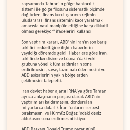
kapsamında Tahran'ın gölge bankacılık
sistemi ile gölge filosunu sistematik biçimde
dağıtırken, finans kuruluşlarının rejimin
uluslararası finans sistemini kaos yaratmak
amacıyla nasıl manipüle ettiğine karşı dikkatli
olması gerekiyor" ifadelerini kullandı.
Son yaptırım kararı, ABD'nin İran'ın son barış
teklifini reddettiğine ilişkin haberlerin
yayıldığı dönemde geldi. Haberlere göre İran,
teklifinde kendisine ve Lübnan'daki vekil
grubuna yönelik tüm saldırıların sona
erdirilmesini, savaş tazminatı ödenmesini ve
ABD askerlerinin yakın bölgelerden
çekilmesini talep etti.
İran devlet haber ajansı IRNA'ya göre Tahran
ayrıca anlaşmanın parçası olarak ABD'nin
yaptırımları kaldırmasını, dondurulan
milyarlarca dolarlık İran fonlarını serbest
bırakmasını ve Hürmüz Boğazı'ndaki deniz
ablukasını sona erdirmesini istiyor.
ABD Başkanı Donald Trump pazar günü