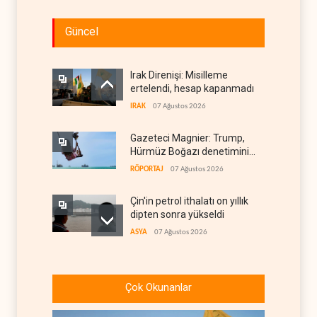
Güncel
Irak Direnişi: Misilleme
ertelendi, hesap kapanmadı
IRAK
07 Ağustos 2026
Gazeteci Magnier: Trump,
Hürmüz Boğazı denetimini
doğrudan İran ve Umman'a
RÖPORTAJ
07 Ağustos 2026
teslim etti
Çin'in petrol ithalatı on yıllık
dipten sonra yükseldi
ASYA
07 Ağustos 2026
BAE, OPEC'ten ayrıldıktan
sonra petrol üretimini rekor
Çok Okunanlar
düzeye çıkardı
ARAP DÜNYASI
07 Ağustos 2026