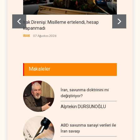
Irak Direnişi: Misilleme ertelendi, hesap
Gazete
kapanmadı
deneti
etti
IRAK
07 Ağustos 2026
RÖPORTA
Makaleler
İran, savunma doktrinini mi
değiştiriyor?
Alptekin DURSUNOĞLU
ABD savunma sanayi verileri ile
İran savaşı