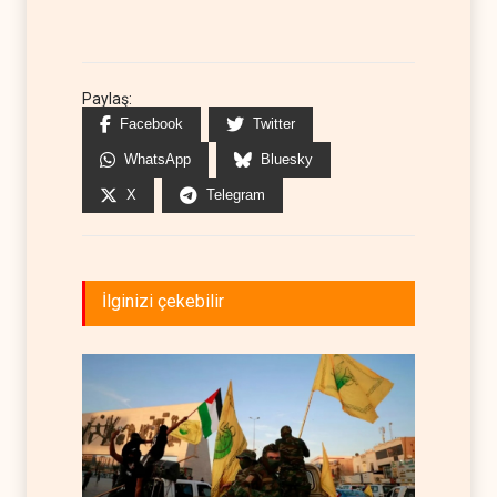
Paylaş:
Facebook
Twitter
WhatsApp
Bluesky
X
Telegram
İlginizi çekebilir