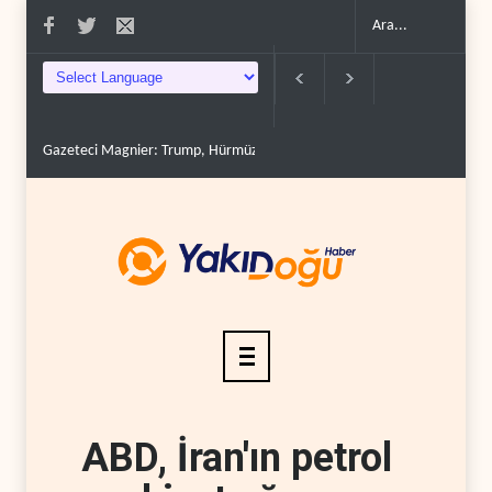
Gazeteci Magnier: Trump, Hürmüz Boğazı denetimini doğru..
Çin'in p
ABD, İran'ın petrol