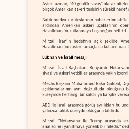
Askeri uzman, "40 günlük savaş" olarak nitelen
birçok Amerikan askeri tesisinin sürekli hedef 
Batılı medya kuruluşlarının haberlerine atıfta
ardından Amerikan askeri uçaklarının opera
Havalimanı'nı kullanmaya başladığını belirtti.
Mirzai, İran'ın hedefinin açık şekilde Ame
Havalimanı'nın askeri amaçlarla kullanılması ha
Lübnan ve İsrail mesajı
Mirzai, İsrail Başbakanı Benyamin Netanyahu
siyasi ve askeri yetkililer arasında yakın koord
Meclis Başkanı Muhammed Bakır Galibaf, Dışiş
açıklamalarının aynı doğrultuda olduğunu bel
kuzeyinde herhangi bir saldırıya karşılık verece
ABD ile İsrail arasında görüş ayrılıkları bul
yalnızca taktik düzeyde olduğunu bildirdi.
Mirzai, "Netanyahu ile Trump arasında str
analizcileri yanıltmaya yönelik bir hiledir." ded