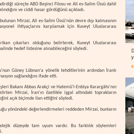
dirdiği süreçte ABD Beşinci Filosu ve Ali es-Salim Üssü dahil
alındığını ve ciddi hasar gördüğünü açıkladı.
 bulunan Mirzai, Ali es-Salim Üssü'nün devre dışı kalmasının
syonel ihtiyaçlarını karşılamak için Kuveyt Uluslararası
rikan çıkarları olduğunu belirterek, Kuveyt Uluslararası
linde hedef listesine alınabileceğini söyledi.
D
y
B
'nun Güney Lübnan'a yönelik tehditlerinin ardından İranlı
inasyon sağlandığını ifade etti.
leri Bakanı Abbas Arakçi ve Hatemü'l-Enbiya Karargâhı'nın
irten Mirzai, İran'ın özellikle işgal altındaki toprakların
ğini açık biçimde ilan ettiğini söyledi.
unduğu yönündeki değerlendirmeleri reddeden Mirzai, bunların
atejik düzeyde tam uyum vardır. Bu farklılık söylemleri
i.