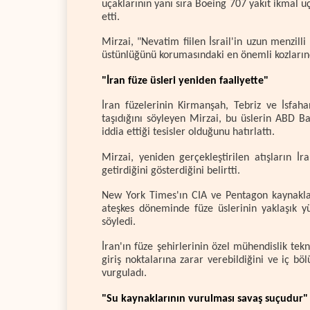
uçaklarının yanı sıra Boeing 707 yakıt ikmal u
etti.
Mirzai, "Nevatim fiilen İsrail'in uzun menzilli
üstünlüğünü korumasındaki en önemli kozlarında
"İran füze üsleri yeniden faaliyette"
İran füzelerinin Kirmanşah, Tebriz ve İsfah
taşıdığını söyleyen Mirzai, bu üslerin ABD 
iddia ettiği tesisler olduğunu hatırlattı.
Mirzai, yeniden gerçekleştirilen atışların İ
getirdiğini gösterdiğini belirtti.
New York Times'ın CIA ve Pentagon kaynakları
ateşkes döneminde füze üslerinin yaklaşık yü
söyledi.
İran'ın füze şehirlerinin özel mühendislik tekni
giriş noktalarına zarar verebildiğini ve iç 
vurguladı.
"Su kaynaklarının vurulması savaş suçudur"