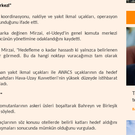
rkezi"
koordinasyonu, nakliye ve yakıt ikmal uçakları, operasyon
lunduğunu ifade etti.
 farka değinen Mirzai, el-Udeyd'in genel komuta merkezi
ücünün yönetimine odaklandığını kaydetti.
n Mirzai, "Hedefleme o kadar hassastı ki yalnızca belirlenen
ar görmedi. Bu da hangi noktayı vuracağımızı tam olarak
nan yakıt ikmal uçakları ile AWACS uçaklarının da hedef
afızları Hava-Uzay Kuvvetleri'nin yüksek düzeyde istihbarat
ladı.
T
i"
t
omutanlarının askeri üsleri boşaltarak Bahreyn ve Birleşik
B
 söyledi.
çlarının söz konusu otellerde belirli katları hedef aldığını
çalışmaları sonucunda mümkün olduğunu vurguladı.