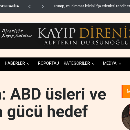
Demokratlar: Trump Batı Şeria'da işgalci yerleş
SON DAKİKA
HABERLER
RÖPORTAJ
KATEGORİLER
MEDYA
: ABD üsleri ve
M
va gücü hedef