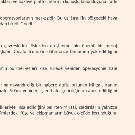
çakları ve nakliye platformlarının konuşlu bulunduğunu ifade
 operasyonlarının merkezidir. Bu üs, İsrail'in bölgedeki hava
n biridir." dedi.
an çevresindeki üslerden ateşlenmesinin önemli bir mesaj
Başkanı Donald Trump'ın daha önce tamamen yok edildiğini
ran'ın bu merkezleri kısa sürede yeniden operasyonel hale
na dayandırdığı bir habere atıfta bulunan Mirzai, İran'ın
zde 90'ını yeniden işler hale getirdiğinin rapor edildiğini
kleriyle inşa edildiğini belirten Mirzai, saldırıların yalnızca
bölümlerdeki füze ve ekipmanların büyük ölçüde korunduğunu