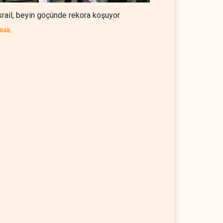
srail, beyin göçünde rekora koşuyor
SRAİL