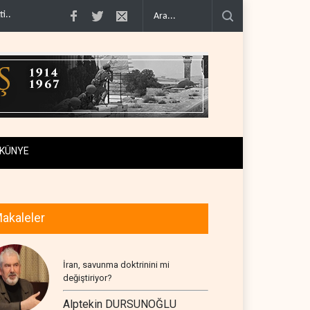
imcilere ..
İsrail, beyin göçünde rekora koşuyor..
Kolombiya kartelleri Ukray
KÜNYE
akaleler
İran, savunma doktrinini mi
değiştiriyor?
Alptekin DURSUNOĞLU