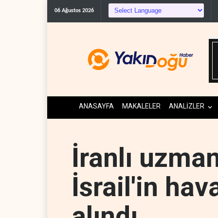
06 Ağustos 2026
ANASAYFA
MAKALELER
ANALİZLER
İranlı uzman
İsrail'in ha
alındı