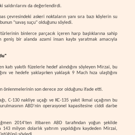
 saldırılarını da değerlendirdi.
s çevresindeki askeri noktaların yanı sıra bazı köylerin su
, bunun "savaş suçu" olduğunu söyledi.
türlerinin binlerce parçacık içeren harp başlıklarına sahip
n geniş bir alanda azami insan kaybı yaratmak amacıyla
ldu"
 katı yakıtlı füzelerle hedef alındığını söyleyen Mirzai, bu
ığını ve hedefe yaklaşırken yaklaşık 9 Mach hıza ulaştığını
 önlenmelerinin son derece zor olduğunu ifade etti.
ağı, C-130 nakliye uçağı ve KC-135 yakıt ikmal uçağının bu
vurulmasının ABD'nin operasyonel kapasitesine ciddi darbe
ğmen 2014'ten itibaren ABD tarafından yoğun şekilde
ya 143 milyon dolarlık yatırım yapıldığını kaydeden Mirzai,
nüştüğünü söyledi.