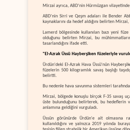
Mirzai ayrıca, ABD'nin Hürmüzgan vilayetindeki
ABD'nin Sirri ve Qeşm adaları ile Bender Abba
kaynaklarını da hedef aldığını belirten Mirzai
Lamerd bölgesinde kullanılan bazı yeni füze 
olduğunu belirten Mirzai, bu mühimmatları
tasarlandığını ifade etti.
"El-Azrak Üssü Hayberşiken füzeleriyle vuru
Ürdün'deki El-Azrak Hava Üssü'nün Hayberşiken
füzelerin 500 kilogramlık savaş başlığı taşıd
belirtti.
Bu nedenle hava savunma sistemleri tarafından
Mirzai, bölgede konuşlu birçok F-35 savaş uç
üste bulunduğunu belirterek, bu hedeflerin 
anlamına geldiğini vurguladı.
Üssün görünürde Ürdün'e ait olmasına ra
kullanıldığını ve yalnızca 2019 yılında bura
tesisin fiilen stratejik bir Amerikan üssüne dö