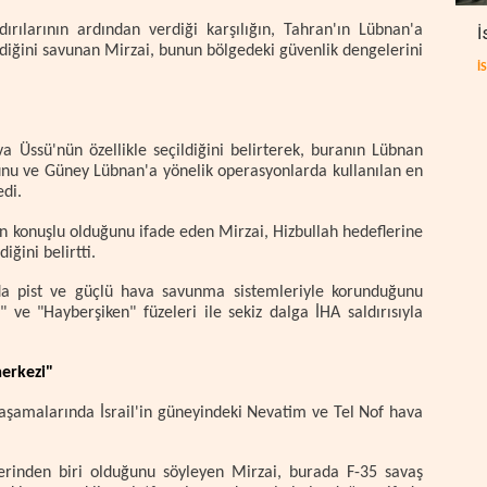
dırılarının ardından verdiği karşılığın, Tahran'ın Lübnan'a
İ
rdiğini savunan Mirzai, bunun bölgedeki güvenlik dengelerini
İ
a Üssü'nün özellikle seçildiğini belirterek, buranın Lübnan
ğunu ve Güney Lübnan'a yönelik operasyonlarda kullanılan en
di.
ının konuşlu olduğunu ifade eden Mirzai, Hizbullah hedeflerine
iğini belirtti.
da pist ve güçlü hava savunma sistemleriyle korunduğunu
ve "Hayberşiken" füzeleri ile sekiz dalga İHA saldırısıyla
merkezi"
 aşamalarında İsrail'in güneyindeki Nevatim ve Tel Nof hava
slerinden biri olduğunu söyleyen Mirzai, burada F-35 savaş