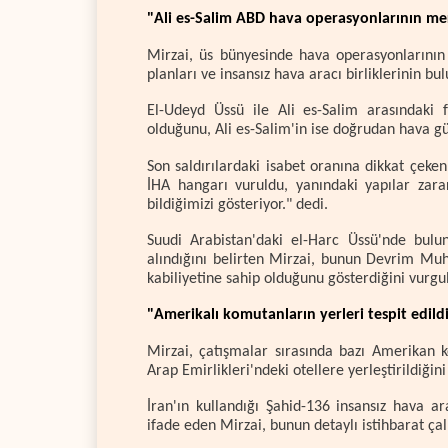
"Ali es-Salim ABD hava operasyonlarının me
Mirzai, üs bünyesinde hava operasyonlarının 
planları ve insansız hava aracı birliklerinin bu
El-Udeyd Üssü ile Ali es-Salim arasındaki
olduğunu, Ali es-Salim'in ise doğrudan hava g
Son saldırılardaki isabet oranına dikkat çeke
İHA hangarı vuruldu, yanındaki yapılar zar
bildiğimizi gösteriyor." dedi.
Suudi Arabistan'daki el-Harc Üssü'nde bulu
alındığını belirten Mirzai, bunun Devrim Muh
kabiliyetine sahip olduğunu gösterdiğini vurgu
"Amerikalı komutanların yerleri tespit edild
Mirzai, çatışmalar sırasında bazı Amerikan k
Arap Emirlikleri'ndeki otellere yerleştirildiğini
İran'ın kullandığı Şahid-136 insansız hava ara
ifade eden Mirzai, bunun detaylı istihbarat 