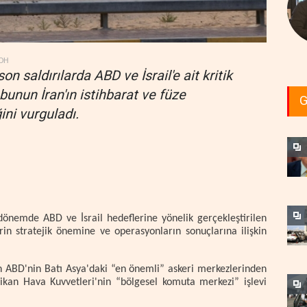
DH
n saldırılarda ABD ve İsrail'e ait kritik
 bunun İran'ın istihbarat ve füze
G
ini vurguladı.
önemde ABD ve İsrail hedeflerine yönelik gerçekleştirilen
erin stratejik önemine ve operasyonların sonuçlarına ilişkin
ün ABD'nin Batı Asya'daki “en önemli” askeri merkezlerinden
rikan Hava Kuvvetleri'nin “bölgesel komuta merkezi” işlevi