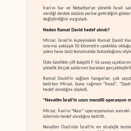
İran'ın Sur ve Nebatiye'ye yönelik İsrail sal
verdiği destek sözünü yerine getirdiğini göste
değiştirdiğini vurguladı.
Neden Ramat David hedef alındı?
Mirzai, İsrail'in kuzeyindeki Ramat David Hav
sınırına yaklaşık 50 kilometre uzaklıkta oldu
yakın hava üssü konumunda bulunduğunu söyle
Üste özellikle çift kokpitli F-16 savaş uçaklar
yönelik birçok saldırının buradan gerçekleştirild
Ramat David'in sağlam hangarlar, çok sayı
belirten Mirzai, buna rağmen "İmad", "Qadr" 
hedef alındığını söyledi.
"Nevatim İsrail'in uzun menzilli operasyon 
Mirzai, İran'ın "Nasr" operasyonunun sonraki
üslerinin hedef alındığını belirtti.
Nevatim Üssü'nün İsrail'in en stratejik tesi