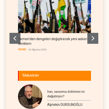
Yemen’den dengeleri değiştirecek yeni askeri
İsrail 
denklem
LÜBNAN
YEMEN
06 Ağustos 2026
Makaleler
İran, savunma doktrinini mi
değiştiriyor?
Alptekin DURSUNOĞLU