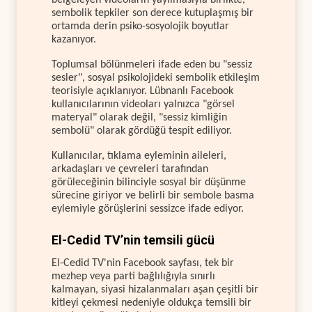
sembolik tepkiler son derece kutuplaşmış bir
ortamda derin psiko-sosyolojik boyutlar
kazanıyor.
Toplumsal bölünmeleri ifade eden bu "sessiz
sesler", sosyal psikolojideki sembolik etkileşim
teorisiyle açıklanıyor. Lübnanlı Facebook
kullanıcılarının videoları yalnızca "görsel
materyal" olarak değil, "sessiz kimliğin
sembolü" olarak gördüğü tespit ediliyor.
Kullanıcılar, tıklama eyleminin aileleri,
arkadaşları ve çevreleri tarafından
görüleceğinin bilinciyle sosyal bir düşünme
sürecine giriyor ve belirli bir sembole basma
eylemiyle görüşlerini sessizce ifade ediyor.
El-Cedid TV’nin temsili gücü
El-Cedid TV'nin Facebook sayfası, tek bir
mezhep veya parti bağlılığıyla sınırlı
kalmayan, siyasi hizalanmaları aşan çeşitli bir
kitleyi çekmesi nedeniyle oldukça temsili bir