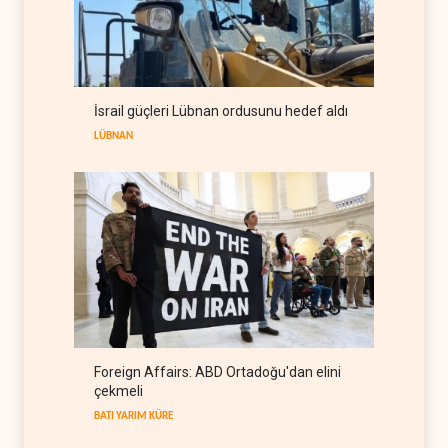
Gazze'nin yeniden inşası
yerine askeri üs projesi
FİLİSTİN
07 Ağustos 2026
UNICEF: Gazze'de
İsrail güçleri Lübnan ordusunu hedef aldı
ateşkesten bu yana 300
çocuk öldürüldü
LÜBNAN
FİLİSTİN
07 Ağustos 2026
Foreign Affairs: ABD Ortadoğu'dan elini
çekmeli
BATI YARIM KÜRE