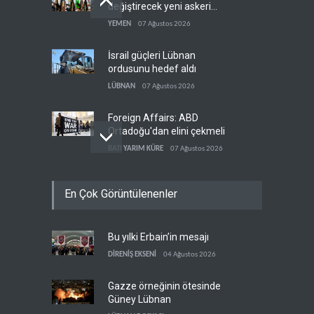
değiştirecek yeni askeri
denklem
YEMEN
07 Ağustos 2026
İsrail güçleri Lübnan
ordusunu hedef aldı
LÜBNAN
07 Ağustos 2026
Foreign Affairs: ABD
Ortadoğu'dan elini çekmeli
BATI YARIM KÜRE
07 Ağustos 2026
Suudi Arabistan, Türkiye ve
En Çok Görüntülenenler
Pakistan ortak savunma
anlaşması imzaladı
ARAP DÜNYASI
07 Ağustos 2026
Bu yılki Erbain’in mesajı
ABD, Suudi Arabistan'dan
petrol ithalatını 40 yıl sonra
DİRENİŞ EKSENİ
04 Ağustos 2026
ilk kez durdurdu
BATI YARIM KÜRE
07 Ağustos 2026
Gazze örneğinin ötesinde
Güney Lübnan