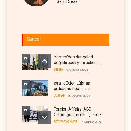
Selim Sezer
Güncel
Yemen’den dengeleri
değiştirecek yeni askeri
denklem
YEMEN
07 Ağustos 2026
İsrail güçleri Lübnan
ordusunu hedef aldı
LÜBNAN
07 Ağustos 2026
Foreign Affairs: ABD
Ortadoğu'dan elini çekmeli
BATI YARIM KÜRE
07 Ağustos 2026