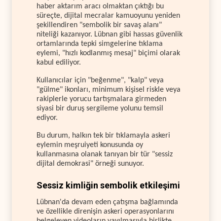
haber aktarım aracı olmaktan çıktığı bu
süreçte, dijital mecralar kamuoyunu yeniden
şekillendiren "sembolik bir savaş alanı"
niteliği kazanıyor. Lübnan gibi hassas güvenlik
ortamlarında tepki simgelerine tıklama
eylemi, "hızlı kodlanmış mesaj" biçimi olarak
kabul ediliyor.
Kullanıcılar için "beğenme", "kalp" veya
"gülme" ikonları, minimum kişisel riskle veya
rakiplerle yorucu tartışmalara girmeden
siyasi bir duruş sergileme yolunu temsil
ediyor.
Bu durum, halkın tek bir tıklamayla askeri
eylemin meşruiyeti konusunda oy
kullanmasına olanak tanıyan bir tür "sessiz
dijital demokrasi" örneği sunuyor.
Sessiz kimliğin sembolik etkileşimi
Lübnan'da devam eden çatışma bağlamında
ve özellikle direnişin askeri operasyonlarını
belgeleyen videoların yayılmasıyla birlikte,