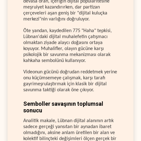
devasa oran, içeriğin dijital popülaritesine
meşruiyet kazandırırken, dar partizan
çerçeveleri aşan geniş bir "dijital kuluçka
merkezi"nin varlığını doğruluyor.
Öte yandan, kaydedilen 775 "Haha" tepkisi,
Lübnan'daki dijital muhalefetin çatışmacı
olmaktan ziyade alaycı doğasını ortaya
koyuyor. Muhalifler, olayın gücüne karşı
psikolojik bir savunma mekanizması olarak
kahkaha sembolünü kullanıyor.
Videonun gücünü doğrudan reddetmek yerine
onu küçümsemeye çalışmak, karşı tarafı
gayrimeşrulaştırmak için klasik bir dijital
savunma taktiği olarak öne çıkıyor.
Semboller savaşının toplumsal
sonucu
Analitik makale, Lübnan dijital alanının artık
sadece gerçeği yansıtan bir aynadan ibaret
olmadığını, aksine anlam üretilen bir alan ve
kolektif bilinçteki değişimleri ölçen gerçek bir