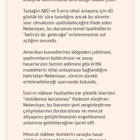
anlaşma takvimindeki belirsizliğe dikkat çekti.
Taslağın ABD ve İran’a nihai anlaşma için 60
günlük bir süre tanıdığını ancak bu sürenin
sınır olmaksızın uzatılabileceğini ifade eden
Nebeviyan, bu durumun temel taahhütlerin
"belirsiz bir geleceğe" ertelenmesine yol
açtığını savundu.
Amerikan kuvvetlerinin bölgeden çekilmesi,
yaptırımların kaldırılması ve savaş
hasarlarının tazmin edilmesi gibi kritik
maddelerin nihai anlaşmaya bağlandığını
hatırlatan Nebeviyan, sürecin sürekli
ertelenebileceği uyarısında bulundu.
İran’ın nükleer faaliyetlerine yönelik önerilen
"statükonun korunması" ifadesini eleştiren
Nebeviyan, bu ibarenin yeni zenginleştirme
çalışmalarının durdurulması ve mevcut
altyapının geliştirilmesinin engellenmesi
anlamına gelebileceğine işaret etti.
Mevcut nükleer tesislerin savaşta hasar