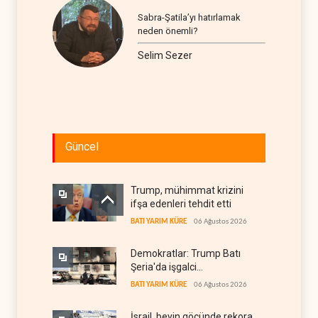
Sabra-Şatila’yı hatırlamak
neden önemli?
Selim Sezer
Güncel
Trump, mühimmat krizini
ifşa edenleri tehdit etti
BATI YARIM KÜRE
06 Ağustos 2026
Demokratlar: Trump Batı
Şeria'da işgalci
yerleşimcilere cezasızlık
BATI YARIM KÜRE
06 Ağustos 2026
sağladı
İsrail, beyin göçünde rekora