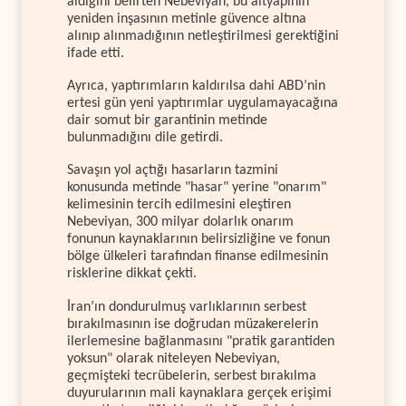
aldığını belirten Nebeviyan, bu altyapının
yeniden inşasının metinle güvence altına
alınıp alınmadığının netleştirilmesi gerektiğini
ifade etti.
Ayrıca, yaptırımların kaldırılsa dahi ABD’nin
ertesi gün yeni yaptırımlar uygulamayacağına
dair somut bir garantinin metinde
bulunmadığını dile getirdi.
Savaşın yol açtığı hasarların tazmini
konusunda metinde "hasar" yerine "onarım"
kelimesinin tercih edilmesini eleştiren
Nebeviyan, 300 milyar dolarlık onarım
fonunun kaynaklarının belirsizliğine ve fonun
bölge ülkeleri tarafından finanse edilmesinin
risklerine dikkat çekti.
İran’ın dondurulmuş varlıklarının serbest
bırakılmasının ise doğrudan müzakerelerin
ilerlemesine bağlanmasını "pratik garantiden
yoksun" olarak niteleyen Nebeviyan,
geçmişteki tecrübelerin, serbest bırakılma
duyurularının mali kaynaklara gerçek erişimi