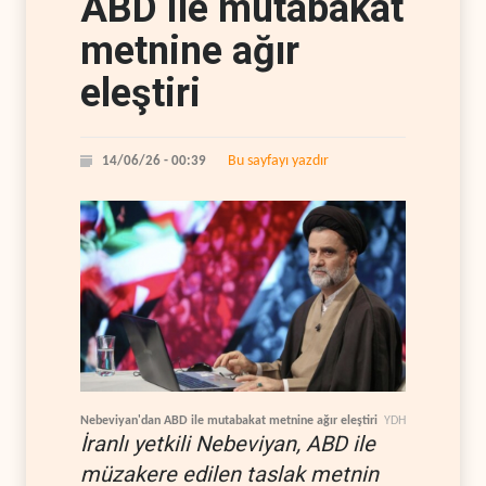
ABD ile mutabakat
metnine ağır
eleştiri
Bu sayfayı yazdır
14/06/26 - 00:39
Nebeviyan'dan ABD ile mutabakat metnine ağır eleştiri
YDH
İranlı yetkili Nebeviyan, ABD ile
müzakere edilen taslak metnin