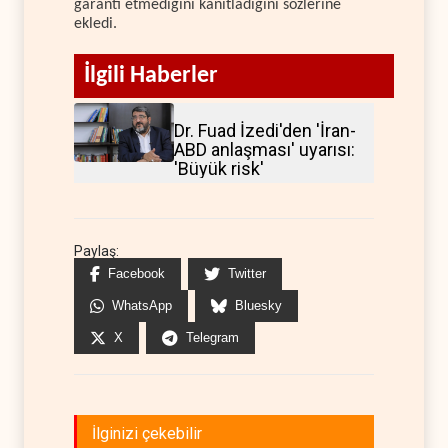
garanti etmediğini kanıtladığını sözlerine
ekledi.
İlgili Haberler
Dr. Fuad İzedi'den 'İran-
ABD anlaşması' uyarısı:
'Büyük risk'
Paylaş:
Facebook
Twitter
WhatsApp
Bluesky
X
Telegram
İlginizi çekebilir