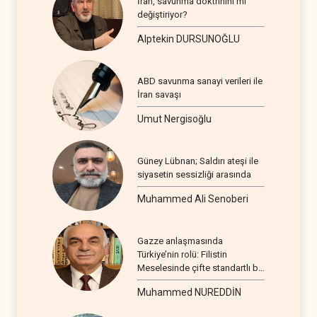
İran, savunma doktrinini mi
değiştiriyor?
Alptekin DURSUNOĞLU
ABD savunma sanayi verileri ile
İran savaşı
Umut Nergisoğlu
Güney Lübnan; Saldırı ateşi ile
siyasetin sessizliği arasında
Muhammed Ali Senoberi
Gazze anlaşmasında
Türkiye’nin rolü: Filistin
Meselesinde çifte standartlı bir
seyir
Muhammed NUREDDİN