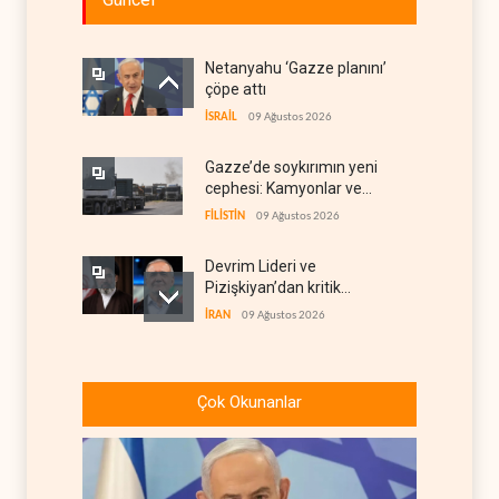
Netanyahu ‘Gazze planını’
çöpe attı
İSRAİL
09 Ağustos 2026
Gazze’de soykırımın yeni
cephesi: Kamyonlar ve
sürücüler de hedefte
FİLİSTİN
09 Ağustos 2026
Devrim Lideri ve
Pizişkiyan’dan kritik
görüşme
İRAN
09 Ağustos 2026
Yemen’den Suudi destekli
güçlere büyük operasyon
Çok Okunanlar
YEMEN
09 Ağustos 2026
Grönland’da izinsiz sondaj
hamlesi