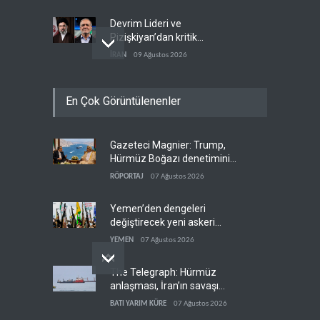
Devrim Lideri ve
Pizişkiyan’dan kritik
görüşme
İRAN
09 Ağustos 2026
Yemen’den Suudi destekli
En Çok Görüntülenenler
güçlere büyük operasyon
YEMEN
09 Ağustos 2026
Gazeteci Magnier: Trump,
Grönland’da izinsiz sondaj
Hürmüz Boğazı denetimini
hamlesi
doğrudan İran ve Umman'a
RÖPORTAJ
07 Ağustos 2026
BATI YARIM KÜRE
09 Ağustos 2026
teslim etti
Yemen’den dengeleri
değiştirecek yeni askeri
denklem
YEMEN
07 Ağustos 2026
The Telegraph: Hürmüz
anlaşması, İran’ın savaşı
kazandığını gösteriyor
BATI YARIM KÜRE
07 Ağustos 2026