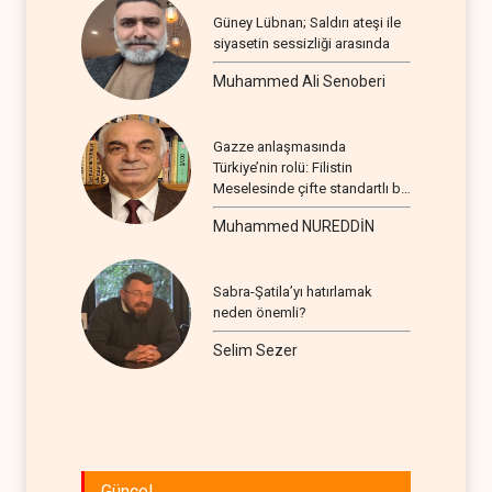
Güney Lübnan; Saldırı ateşi ile
siyasetin sessizliği arasında
Muhammed Ali Senoberi
Gazze anlaşmasında
Türkiye’nin rolü: Filistin
Meselesinde çifte standartlı bir
seyir
Muhammed NUREDDİN
Sabra-Şatila’yı hatırlamak
neden önemli?
Selim Sezer
Güncel