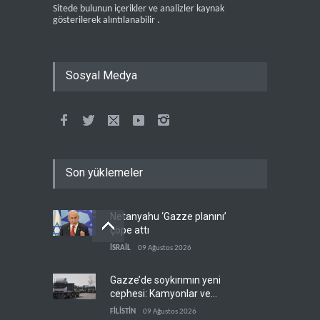
Sitede bulunun içerikler ve analizler kaynak
gösterilerek alıntılanabilir .
Sosyal Medya
Son yüklemeler
Netanyahu ‘Gazze planını’
çöpe attı
İSRAİL
09 Ağustos 2026
Gazze’de soykırımın yeni
cephesi: Kamyonlar ve
sürücüler de hedefte
FİLİSTİN
09 Ağustos 2026