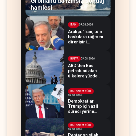
Grönland’da izinsiz sondaj
hamlesi
09.08.2026
İRAN
Arakçi: ‘İran, tüm
baskılara rağmen
direnişini
sürdürecek’
09.08.2026
RUSYA
ABD'den Rus
petrolünü alan
ülkelere yüzde
100'e varan
gümrük vergisi
BATI YARIM KÜRE
09.08.2026
Demokratlar
Trump için azil
süreci yerine
soruşturma
hazırlıyor
BATI YARIM KÜRE
09.08.2026
Pentagon silah