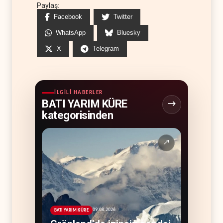
Paylaş:
Facebook
Twitter
WhatsApp
Bluesky
X
Telegram
İLGILI HABERLER
BATI YARIM KÜRE
kategorisinden
↗
09.08.2026
BATI YARIM KÜRE