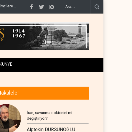
iya kartelleri Ukrayna'daki İHA teknolojisinin peşin..
Suudi Arabistan, Asya için 
KÜNYE
akaleler
İran, savunma doktrinini mi
değiştiriyor?
Alptekin DURSUNOĞLU