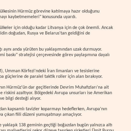
ülkesinin Hürmüz görevine katılmaya hazır olduğunu
nmayı kaybetmemeleri" konusunda uyardı.
ülkeler için olduğu kadar Litvanya için de çok önemli. Ancak
idin doğudan, Rusya ve Belarus'tan geldiğini de
lığı aynı anda yürüten bu yaklaşımından uzak durmuyor.
mi baskı" stratejisi çerçevesinde görev paylaşımına dayalı
 Umman Körfezi'ndeki İran limanları ve tesislerine
a güçlerine de paralel taktik roller için alan bırakıyor.
ın Hürmüz'ün dar geçitlerinde Devrim Muhafızları'na ait
e riskini azaltıyor. Bölgedeki Avrupa unsurları ise Amerikan
ve bilgi desteği alıyor.
dan kapsamlı tavizler koparmayı hedeflerken, Avrupa'nın
a çıkan fiili düzeni yumuşatmayı amaçlıyor.
de yaklaşık 138 geminin geçtiği boğazdan bugün yalnızca altı
rtası maliyetlerini rekor düzeye taşırken şirketleri Ümit Burnu