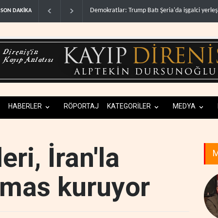
İsrail, beyin göçünde rekora koşuyor..
Kolomb
SON DAKİKA
HABERLER
RÖPORTAJ
KATEGORİLER
MEDYA
ri, İran'la
M
emas kuruyor