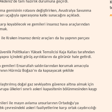
Akdeniz'de tam hazırlık durumuna geçirdi.
K
t
ama gemisinin rotasını değiştirirken, Avustralya Savunma
arı uçağıyla operasyona katkı sunacağını açıkladı.
A
karşı koyabilecek ve gemileri insansız hava araçlarından
rmak.
 ile Kraken insansız deniz araçları da bu yapının parçası
üvenlik Politikaları Yüksek Temsilcisi Kaja Kallas tarafından
pısı içindeki görüş ayrılıklarını da görünür hale getirdi.
da gemileri Ensarullah saldırılarından korumak amacıyla
anının Hürmüz Boğazı'nı da kapsayacak şekilde
ılaştırılmış doğal gaz sevkiyatını güvence altına almak için
rupa ülkeleri sınırlı askeri kapasitenin bölünmesinden kaygı
emileri ile mayın avlama unsurlarının Ortadoğu'ya
k çevresindeki askeri faaliyetlerine karşı ortak caydırıcılığı