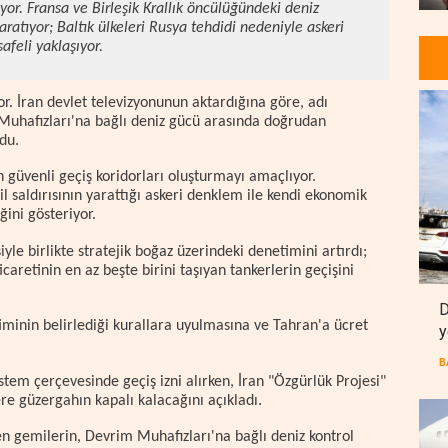
iyor. Fransa ve Birleşik Krallık öncülüğündeki deniz
yaratıyor; Baltık ülkeleri Rusya tehdidi nedeniyle askeri
feli yaklaşıyor.
or. İran devlet televizyonunun aktardığına göre, adı
Muhafızları'na bağlı deniz gücü arasında doğrudan
du.
in güvenli geçiş koridorları oluşturmayı amaçlıyor.
 saldırısının yarattığı askeri denklem ile kendi ekonomik
ğini gösteriyor.
iyle birlikte stratejik boğaz üzerindeki denetimini artırdı;
aretinin en az beşte birini taşıyan tankerlerin geçişini
D
iminin belirlediği kurallara uyulmasına ve Tahran'a ücret
y
B
stem çerçevesinde geçiş izni alırken, İran "Özgürlük Projesi"
ere güzergahın kapalı kalacağını açıkladı.
gemilerin, Devrim Muhafızları'na bağlı deniz kontrol