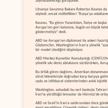
zayıflatabileceği görüşünde.
Litvanya Savunma Bakanı Robertas Kaunas da 
söyledi; ancak müttefikleri "Rusya'ya odakla
Kaunas, "Bu görev Yunanistan, İtalya ve başka 
Avrupa'nın geri kalanına, bugün en büyük tehd
göstermeliyiz" dedi.
ABD ise Avrupa'nın diplomasi ile askeri hazır
Gözlemciler, Washington'ın İran'a yönelik "aza
bir model izlediğini düşünüyor.
ABD Merkez Kuvvetler Komutanlığı (CENTCOM),
yönelik sıkı deniz ablukasını sürdürürken, Avrup
Bu örtük görev dağılımı, Amerikan donanmasın
sürat tekneleriyle doğrudan karşı karşıya gelm
uydu ve istihbarat sistemlerinden anlık lojistik 
Washington, sahadaki bu sert baskıyla Tahran'
İran'la yürüttüğü temaslar da Hürmüz'de ortay
ABD ve İsrail'in İran'a saldırısından önce gün
gemi geçebiliyor. Güvenlik riskleri, deniz sigo