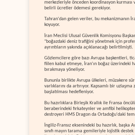
merkezleriyle önceden koordinasyon kurması ve
belirli ücretler ödemesi gerekiyor.
Tahran'dan gelen veriler, bu mekanizmanın İra
koyuyor.
İran Meclisi Ulusal Güvenlik Komisyonu Başkan
"boğazdaki deniz trafiğini yönetmek için profe
ayrıntıların yakında açıklanacağı belirtilmişti.
Gözlemcilere göre bazı Avrupa başkentleri, tica
fiilen kabul etmeye, İran'ın boğaz üzerindeki ha
bırakmaya yöneliyor.
Bununla birlikte Avrupa ülkeleri, müzakere sür
varlıklarını da artırıyor. Kapsamlı bir uzlaşm
başlatılması hedefleniyor.
Bu hazırlıklara Birleşik Krallık ile Fransa önc
beraberindeki fırkateynler ve amfibi helikopter
destroyeri HMS Dragon da Ortadoğu'daki tema
İngiliz-Fransız eksenindeki bu hazırlık, başka Av
sınıfı mayın tarama gemileriyle lojistik deste