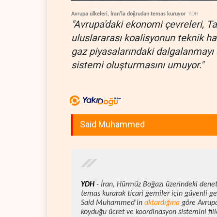
Avrupa ülkeleri, İran'la doğrudan temas kuruyor
YDH
"Avrupa'daki ekonomi çevreleri, T
uluslararası koalisyonun teknik hazı
gaz piyasalarındaki dalgalanmayı a
sistemi oluşturmasını umuyor."
Said Muhammed
YDH
- İran, Hürmüz Boğazı üzerindeki deneti
temas kurarak ticari gemiler için güvenli ge
Said Muhammed'in
aktardığına
göre Avrupa
koyduğu ücret ve koordinasyon sistemini fii