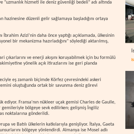
 "uzmanlık hizmeti ile deniz güvenliği bedeli" adı altında
n hazinesine düzenli gelir sağlamaya başladığını ortaya
ı İbrahim Azizi'nin daha önce yaptığı açıklamada, ülkesinin
syonel bir mekanizma hazırladığını" söylediği aktarılmış,
İ
ri çıkarlarını ve enerji akışını koruyabilmek için bu formülü
İ
kimiyetine yönelik açık itirazlarını ise geri planda
eciyle eş zamanlı biçimde Körfez çevresindeki askeri
a zemini oluştuğunda ortak bir savunma deniz görevi
ülük ediyor. Fransa'nın nükleer uçak gemisi Charles de Gaulle,
 gemileriyle bölgeye sevk edilirken; gelişmiş İngiliz
s noktalarına gönderildi.
rupa ve Batılı ülkelerin katkılarıyla genişliyor. İtalya, Gaeta
k unsurlarını bölgeye yönlendirdi. Almanya ise Mosel adlı