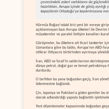
çevresindeki askeri varlıklarını da güçlendir
hazırlıkları, Avrupa içinde de görüş ayrılığı 
kapasitenin Ortadoğu'ya kaydırılmasına mesa
Hürmüz Boğazı'ndaki kriz yeni bir evreye giriy
açıklanmayan bazı Avrupa ülkeleri ile Devrim 
müzakereler ve paralel iletişim kanalları kurul
Görüşmeler, bu ülkelere ait ticari tankerler iç
Uzmanlara göre bu tablo, Avrupa'nın ABD-İsrail
istikrar ihtiyacını birbirinden ayırmaya yöneldi
İran, ABD ve İsrail'in saldırılarının derinleşmes
dünya petrol, doğal gaz ve temel petrokimya tic
durdurdu.
O tarihten bu yana boğazdan geçiş, İran yönet
ödenmesine bağlandı.
Çin, Japonya ve Pakistan'a giden gemiler bu si
olarak adlandırdığı yapıyla bağlantılı işletmel
Yeni düzenlemeler kapsamında boğazdan geçen 