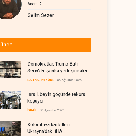
önemli?
Selim Sezer
üncel
Demokratlar: Trump Batı
Şeria'da işgalci yerleşimcilere
cezasızlık sağladı
BATI YARIM KÜRE
06 Ağustos 2026
İsrail, beyin göçünde rekora
koşuyor
İSRAİL
06 Ağustos 2026
Kolombiya kartelleri
Ukrayna'daki İHA