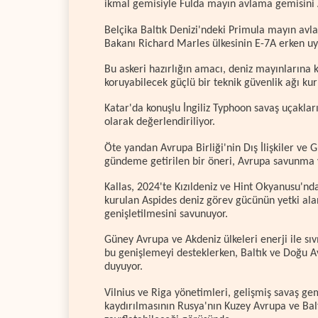
ikmal gemisiyle Fulda mayın avlama gemisini 
Belçika Baltık Denizi'ndeki Primula mayın avl
Bakanı Richard Marles ülkesinin E-7A erken uy
Bu askeri hazırlığın amacı, deniz mayınlarına 
koruyabilecek güçlü bir teknik güvenlik ağı ku
Katar'da konuşlu İngiliz Typhoon savaş uçakları
olarak değerlendiriliyor.
Öte yandan Avrupa Birliği'nin Dış İlişkiler ve G
gündeme getirilen bir öneri, Avrupa savunma ya
Kallas, 2024'te Kızıldeniz ve Hint Okyanusu'n
kurulan Aspides deniz görev gücünün yetki al
genişletilmesini savunuyor.
Güney Avrupa ve Akdeniz ülkeleri enerji ile sıv
bu genişlemeyi desteklerken, Baltık ve Doğu Av
duyuyor.
Vilnius ve Riga yönetimleri, gelişmiş savaş g
kaydırılmasının Rusya'nın Kuzey Avrupa ve Baltı