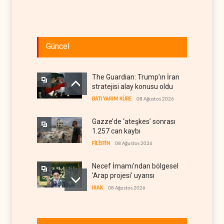
Güncel
The Guardian: Trump’ın İran
stratejisi alay konusu oldu
BATI YARIM KÜRE
08 Ağustos 2026
Gazze’de ‘ateşkes’ sonrası
1.257 can kaybı
FİLİSTİN
08 Ağustos 2026
Necef İmamı'ndan bölgesel
'Arap projesi' uyarısı
IRAK
08 Ağustos 2026
ABD’nin onlarca savaş uçağı
da yetmedi: Hürmüz’de