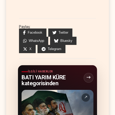
Paylaş:
Facebook
Twitter
WhatsApp
Bluesky
X
Telegram
İLGILI HABERLER
BATI YARIM KÜRE
kategorisinden
↗