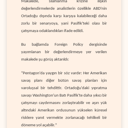
Makalede, silahlanma krizine ilişkin
değerlendirmelerde analistlerin özellikle ABD'nin
Ortadoğu dışında karşı karşıya kalabileceği daha
zorlu bir senaryoya, yani Pasifik'teki olası bir
çatışmaya odaklandıkları ifade edildi.
Bu bağlamda Foreign Policy dergisinde
yayımlanan bir değerlendirmeye yer verilen
makalede şu görüş aktarıldı:
"Pentagon'da yaygın bir söz vardır: Her Amerikan
savaş planı diğer bütün savaş planları için
varoluşsal bir tehdittir. Ortadoğu'daki yıpratma
savaşı Washington'un Batı Pasifik'te daha yıkıcı bir
çatışmayı caydırmasını zorlaştırabilir ve aşırı yük
altındaki Amerikan ordusunun yükselen küresel
risklere yanıt vermekte zorlanacağı tehlikeli bir
döneme yol açabilir."