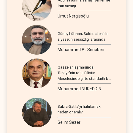
ABD savunma sanayi verileri ile
İran savaşı
Umut Nergisoğlu
Güney Lübnan; Saldırı ateşi ile
siyasetin sessizliği arasında
Muhammed Ali Senoberi
Gazze anlaşmasında
Türkiye’nin rolü: Filistin
Meselesinde çifte standartlı bir
seyir
Muhammed NUREDDİN
Sabra-Şatila’yı hatırlamak
neden önemli?
Selim Sezer