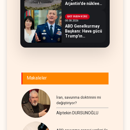
Arjantin'de nükleer
savaş sığınağı inşa
ediyor
BATI YARIM KÜRE
08.08.2026
ABD Genelkurmay
Başkanı: Hava gücü
Trump'ın
hedeflerine yetmez
Makaleler
İran, savunma doktrinini mi
değiştiriyor?
Alptekin DURSUNOĞLU