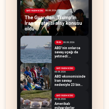
08.08.2026
BATI YARIM KÜRE
The Guardian: Trump’ın
İran stratejisi alay konusu
oldu
08.08.2026
İRAN
ABD’nin onlarca
savaş uçağı da
yetmedi:
Hürmüz’de gemi
vuruldu
BATI YARIM KÜRE
08.08.2026
ABD ekonomisinde
İran savaşı
nedeniyle 23 bin
istihdam kaybı
yaşandı
BATI YARIM KÜRE
08.08.2026
Amerikalı
milyarderler