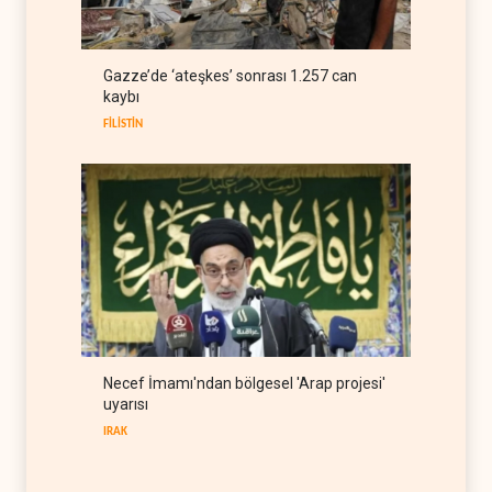
kısıtlamaya başladı
TÜRKİYE
08 Ağustos 2026
ABD Genelkurmay Başkanı:
Gazze’de ‘ateşkes’ sonrası 1.257 can
Hava gücü Trump'ın
kaybı
hedeflerine yetmez
BATI YARIM KÜRE
08 Ağustos 2026
FİLİSTİN
Necef İmamı'ndan bölgesel 'Arap projesi'
uyarısı
IRAK