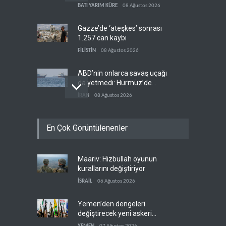
BATI YARIM KÜRE
08 Ağustos 2026
Gazze’de ‘ateşkes’ sonrası
1.257 can kaybı
FİLİSTİN
08 Ağustos 2026
ABD’nin onlarca savaş uçağı
da yetmedi: Hürmüz’de
gemi vuruldu
İRAN
08 Ağustos 2026
Necef İmamı'ndan bölgesel
En Çok Görüntülenenler
'Arap projesi' uyarısı
IRAK
08 Ağustos 2026
Maariv: Hizbullah oyunun
Mossad’ın İran'a karşı Kürt
kurallarını değiştiriyor
planı neden çöktü?
İSRAİL
06 Ağustos 2026
İSRAİL
08 Ağustos 2026
Yemen’den dengeleri
değiştirecek yeni askeri
denklem