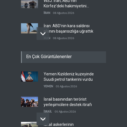
WSJ: İran, ABD’nin
Körfez’deki hakimiyetini
sona erdiriyor
İRAN
08 Ağustos 2026
İran: ABD’nin kara saldırısı
planını başarısızlığa uğrattık
İRAN
08 Ağustos 2026
Hizbullah’ın
En Çok Görüntülenenler
‘silahsızlandırılmasını’ kim
denetleyecek?
LÜBNAN
08 Ağustos 2026
Yemen Kızıldeniz kuzeyinde
Bekai'den Trump’a ‘savaş
Suudi petrol tankerini vurdu
ganimeti’ yanıtı: Önce savaşı
kazan
YEMEN
05 Ağustos 2026
İRAN
08 Ağustos 2026
İsrail basınından terörist
yerleşimcilere destek itirafı
İSRAİL
05 Ağustos 2026
İsrail askerlerinin