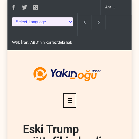
WSJ: İran, ABD’nin Körfez’deki hakimiyetini sona erdir..
İran: ABD’nin ka
Eski Trump