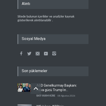
Alıntı
Sitede bulunun içerikler ve analizler kaynak
gösterilerek alıntılanabilir .
Sosyal Medya
Son yüklemeler
ABD Genelkurmay Başkanı:
Hava gücü Trump'ın
hedeflerine yetmez
BATI YARIM KÜRE
08 Ağustos 2026