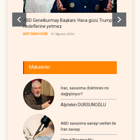
ABD Genelkurmay Başkanı: Hava gücü Trump'ın
WSJ: İr
hedeflerine yetmez
sona er
BATI YARIM KÜRE
07 Ağustos 2026
İRAN
07
Makaleler
İran, savunma doktrinini mi
değiştiriyor?
Alptekin DURSUNOĞLU
ABD savunma sanayi verileri ile
İran savaşı
Umut Nergisoğlu