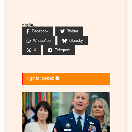
Paylaş:
Facebook
Twitter
WhatsApp
Bluesky
X
Telegram
İlginizi çekebilir