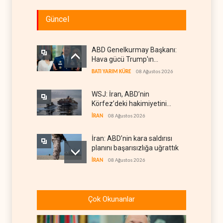
Güncel
ABD Genelkurmay Başkanı:
Hava gücü Trump'ın
hedeflerine yetmez
BATI YARIM KÜRE
08 Ağustos 2026
WSJ: İran, ABD’nin
Körfez’deki hakimiyetini
sona erdiriyor
İRAN
08 Ağustos 2026
İran: ABD’nin kara saldırısı
planını başarısızlığa uğrattık
İRAN
08 Ağustos 2026
Hizbullah’ın
‘silahsızlandırılmasını’ kim
Çok Okunanlar
denetleyecek?
LÜBNAN
08 Ağustos 2026