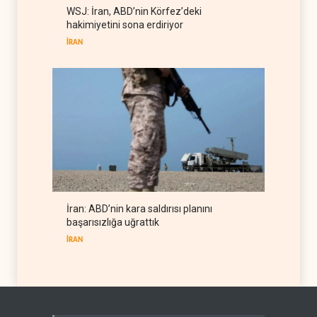
Gazeteci Magnier: Trump,
WSJ: İran, ABD’nin Körfez’deki
Hürmüz Boğazı denetimini
hakimiyetini sona erdiriyor
doğrudan İran ve Umman'a
RÖPORTAJ
07 Ağustos 2026
teslim etti
İRAN
İran: ABD’nin kara saldırısı planını
başarısızlığa uğrattık
İRAN