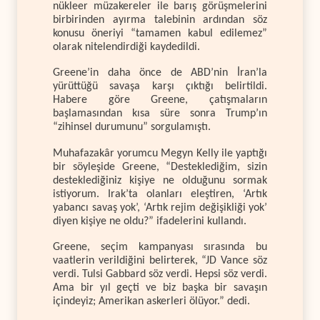
nükleer müzakereler ile barış görüşmelerini
birbirinden ayırma talebinin ardından söz
konusu öneriyi “tamamen kabul edilemez”
olarak nitelendirdiği kaydedildi.
Greene’in daha önce de ABD’nin İran’la
yürüttüğü savaşa karşı çıktığı belirtildi.
Habere göre Greene, çatışmaların
başlamasından kısa süre sonra Trump’ın
“zihinsel durumunu” sorgulamıştı.
Muhafazakâr yorumcu Megyn Kelly ile yaptığı
bir söyleşide Greene, “Desteklediğim, sizin
desteklediğiniz kişiye ne olduğunu sormak
istiyorum. Irak’ta olanları eleştiren, ‘Artık
yabancı savaş yok’, ‘Artık rejim değişikliği yok’
diyen kişiye ne oldu?” ifadelerini kullandı.
Greene, seçim kampanyası sırasında bu
vaatlerin verildiğini belirterek, “JD Vance söz
verdi. Tulsi Gabbard söz verdi. Hepsi söz verdi.
Ama bir yıl geçti ve biz başka bir savaşın
içindeyiz; Amerikan askerleri ölüyor.” dedi.