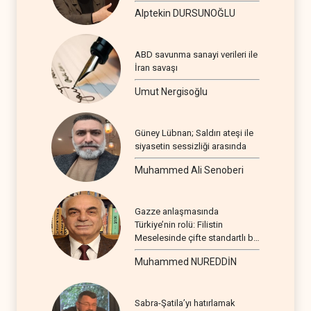
Alptekin DURSUNOĞLU
ABD savunma sanayi verileri ile
İran savaşı
Umut Nergisoğlu
Güney Lübnan; Saldırı ateşi ile
siyasetin sessizliği arasında
Muhammed Ali Senoberi
Gazze anlaşmasında
Türkiye’nin rolü: Filistin
Meselesinde çifte standartlı bir
seyir
Muhammed NUREDDİN
Sabra-Şatila’yı hatırlamak