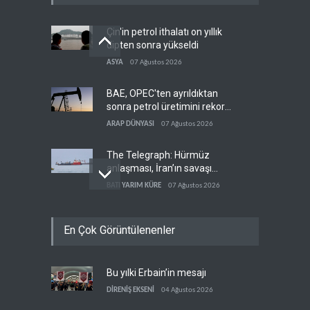
Çin'in petrol ithalatı on yıllık
dipten sonra yükseldi
ASYA
07 Ağustos 2026
BAE, OPEC'ten ayrıldıktan
sonra petrol üretimini rekor
düzeye çıkardı
ARAP DÜNYASI
07 Ağustos 2026
The Telegraph: Hürmüz
anlaşması, İran’ın savaşı
kazandığını gösteriyor
BATI YARIM KÜRE
07 Ağustos 2026
Yemen’den dengeleri
En Çok Görüntülenenler
değiştirecek yeni askeri
denklem
YEMEN
07 Ağustos 2026
Bu yılki Erbain’in mesajı
İsrail güçleri Lübnan
ordusunu hedef aldı
DİRENİŞ EKSENİ
04 Ağustos 2026
LÜBNAN
07 Ağustos 2026