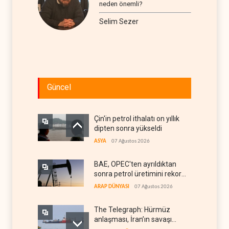
neden önemli?
Selim Sezer
Güncel
Çin'in petrol ithalatı on yıllık
dipten sonra yükseldi
ASYA
07 Ağustos 2026
BAE, OPEC'ten ayrıldıktan
sonra petrol üretimini rekor
düzeye çıkardı
ARAP DÜNYASI
07 Ağustos 2026
The Telegraph: Hürmüz
anlaşması, İran’ın savaşı