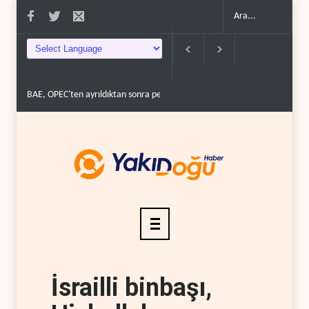
BAE, OPEC'ten ayrıldıktan sonra petrol üretimini rekor d�..
The Teleg
İsrailli binbaşı,