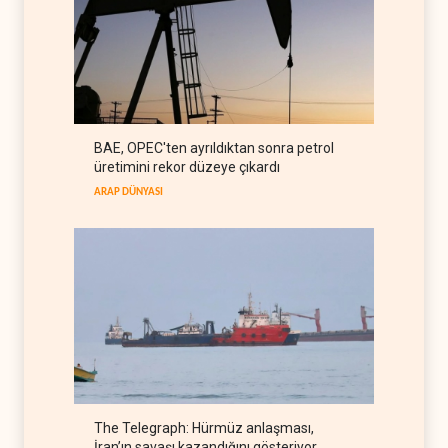
BATI YARIM KÜRE
07 Ağustos 2026
Galibaf, Trump'ın tehdit ve
müzakere mesajlarıyla alay
etti
İRAN
07 Ağustos 2026
Trump: İran savaşı yakında
BAE, OPEC'ten ayrıldıktan sonra petrol
bitebilir, ABD silah stokları
üretimini rekor düzeye çıkardı
zorlanıyor
BATI YARIM KÜRE
07 Ağustos 2026
ARAP DÜNYASI
The Telegraph: Hürmüz anlaşması,
İran’ın savaşı kazandığını gösteriyor