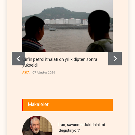
Çin'in petrol ithalatı on yıllık dipten sonra
BAE, OP
yükseldi
rekor 
ASYA
07 Ağustos 2026
ARAP DÜ
Makaleler
İran, savunma doktrinini mi
değiştiriyor?