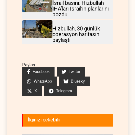
İsrail basını: Hizbullah
İHA’ları İsrail’in planlarını
bozdu
Hizbullah, 30 günlük
operasyon haritasını
paylaştı
Paylaş:
Facebook
Twitter
WhatsApp
Bluesky
X
Telegram
İlginizi çekebilir