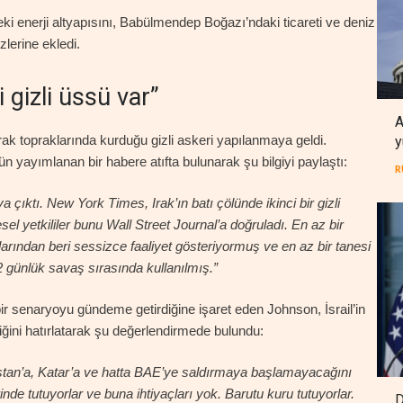
deki enerji altyapısını, Babülmendep Boğazı’ndaki ticareti ve deniz
özlerine ekledi.
ki gizli üssü var”
A
Irak topraklarında kurduğu gizli askeri yapılanmaya geldi.
y
yayımlanan bir habere atıfta bulunarak şu bilgiyi paylaştı:
R
taya çıktı. New York Times, Irak’ın batı çölünde ikinci bir gizli
esel yetkililer bunu Wall Street Journal’a doğruladı. En az bir
arından beri sessizce faaliyet gösteriyormuş ve en az bir tanesi
 günlük savaş sırasında kullanılmış.”
lı bir senaryoyu gündeme getirdiğine işaret eden Johnson, İsrail’in
ğini hatırlatarak şu değerlendirmede bulundu:
abistan’a, Katar’a ve hatta BAE’ye saldırmaya başlamayacağını
nde tutuyorlar ve buna ihtiyaçları yok. Barutu kuru tutuyorlar.
D