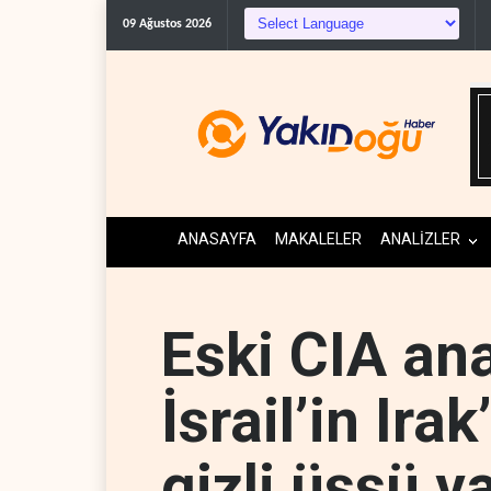
09 Ağustos 2026
ANASAYFA
MAKALELER
ANALİZLER
Eski CIA ana
İsrail’in Irak
gizli üssü v