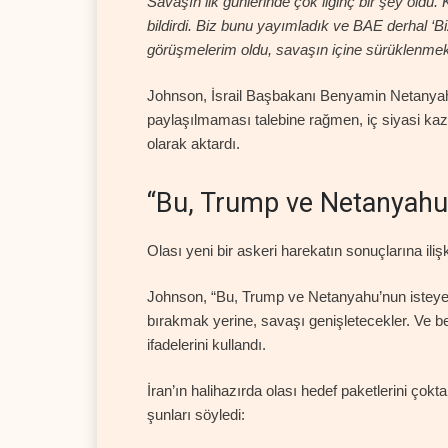
Savaşın ilk günlerinde çok ilginç bir şey oldu.
bildirdi. Biz bunu yayımladık ve BAE derhal ‘B
görüşmelerim oldu, savaşın içine sürüklenmek
Johnson, İsrail Başbakanı Benyamin Netanyahu
paylaşılmaması talebine rağmen, iç siyasi kaz
olarak aktardı.
“Bu, Trump ve Netanyahu’
Olası yeni bir askeri harekatın sonuçlarına ili
Johnson, “Bu, Trump ve Netanyahu’nun isteyebi
bırakmak yerine, savaşı genişletecekler. Ve b
ifadelerini kullandı.
İran’ın halihazırda olası hedef paketlerini çokta
şunları söyledi: