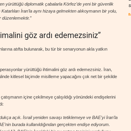
n yürüttüğü diplomatik çabalarla Körfez’de yeni bir güvenlik
s
 Katarlıları İran’la aynı hizaya gelmekten alıkoymanın bir yolu,
B
ar düzenlemektir.”
timalini göz ardı edemezsiniz”
nlarına atıfta bulunarak, bu tür bir senaryonun akla yatkın
perasyonlar yürüttüğü ihtimalini göz ardı edemezsiniz. İran,
nde kitlesel biçimde misilleme yapacağını çok net bir şekilde
çatışmanın içine çekilmeye çalışıldığı yönündeki endişelerini
i:
ldukça açık. İsrail yeniden savaşı tetiklemeye ve BAE’yi İran’la
E’nin burada kullanıldığından gerçekten endişe ediyorum.