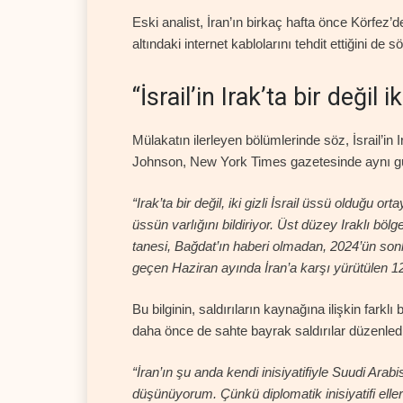
Eski analist, İran’ın birkaç hafta önce Körfez’
altındaki internet kablolarını tehdit ettiğini de s
“İsrail’in Irak’ta bir değil i
Mülakatın ilerleyen bölümlerinde söz, İsrail’in 
Johnson, New York Times gazetesinde aynı gün 
“Irak’ta bir değil, iki gizli İsrail üssü olduğu or
üssün varlığını bildiriyor. Üst düzey Iraklı bölg
tanesi, Bağdat’ın haberi olmadan, 2024’ün sonl
geçen Haziran ayında İran’a karşı yürütülen 12
Bu bilginin, saldırıların kaynağına ilişkin fark
daha önce de sahte bayrak saldırılar düzenledi
“İran’ın şu anda kendi inisiyatifiyle Suudi Ar
düşünüyorum. Çünkü diplomatik inisiyatifi elleri