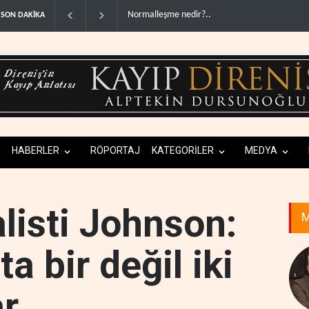
ABD'den Rus petrolünü alan ülkelere yüzde 10
SON DAKİKA
HABERLER
RÖPORTAJ
KATEGORİLER
MEDYA
listi Johnson:
M
’ta bir değil iki
ar