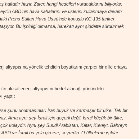
 haftadır hazır. Zaten hangi hedefleri vuracaklarını biliyorlar.
veyt’in ABD’nin hava sahalarını ve üslerini kullanmaya devam
n’daki Prens Sultan Hava Üssü’nde konuşlu KC-135 tanker
taşıyor. Bu işbirliği olmazsa, harekatı aynı şiddette sürdürmek
ltyapısına yönelik tehdidin boyutlarını çarpıcı bir dille ortaya
İran’ın ulusal enerji altyapısını hedef alacağı yönündeki
ı yaptı:
lerse şunu unutmasınlar: İran büyük ve karmaşık bir ülke. Tek bir
 Ama aynı şey İsrail için geçerli değil. İsrail küçük bir ülke,
 çok kolaydır. Aynı şey Suudi Arabistan, Katar, Kuveyt, Bahreyn
er ABD ve İsrail bu yola girerse, seyredin. O ülkelerde ışıklar