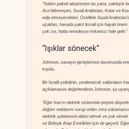
“Saldırı paketi ateşkesten bu yana, yaklaşık beş
Asıl bilinmeyen, Suudi Arabistan, Katar ve Ku
edip etmeyecekleri. Özellikle Suudi Arabista
uçakları, havada yakıt ikmali için hayati önem 
çok zor, hatta neredeyse imkansız hale gelir.”
“Işıklar sönecek”
Johnson, savaşın genişlemesi durumunda enerji a
koydu.
Bir İsrailli yetkilinin, yenilenecek saldırıların 
açıklamasını değerlendiren Johnson, şu uyarıy
“Eğer İran’ın elektrik sisteminin peşine düşer
düğüm noktasını vurup onları zora sokamazsınız.
elektrik şebekesini altüst etmek ve yok etmek
ve Birleşik Arap Emirlikleri için de geçerli. Eğ