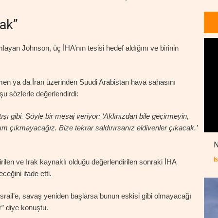
cak”
layan Johnson, üç İHA’nın tesisi hedef aldığını ve birinin
men ya da İran üzerinden Suudi Arabistan hava sahasını
şu sözlerle değerlendirdi:
şı gibi. Şöyle bir mesaj veriyor: ‘Aklınızdan bile geçirmeyin,
 çıkmayacağız. Bize tekrar saldırırsanız eldivenler çıkacak.’
N
İ
rilen ve Irak kaynaklı olduğu değerlendirilen sonraki İHA
ceğini ifade etti.
 İsrail’e, savaş yeniden başlarsa bunun eskisi gibi olmayacağı
r” diye konuştu.