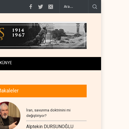
0'e varan g�..
Demokratlar Trump için azil süreci yerine soruşturma haz�..
KÜNYE
akaleler
İran, savunma doktrinini mi
değiştiriyor?
Alptekin DURSUNOĞLU