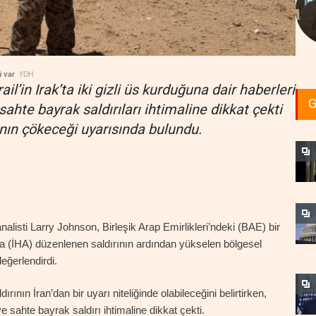
ü var
YDH
ail’in Irak’ta iki gizli üs kurduğuna dair haberleri
G
sahte bayrak saldırıları ihtimaline dikkat çekti
sının çökeceği uyarısında bulundu.
nalisti Larry Johnson, Birleşik Arap Emirlikleri’ndeki (BAE) bir
yla (İHA) düzenlenen saldırının ardından yükselen bölgesel
eğerlendirdi.
ldırının İran’dan bir uyarı niteliğinde olabileceğini belirtirken,
ve sahte bayrak saldırı ihtimaline dikkat çekti.