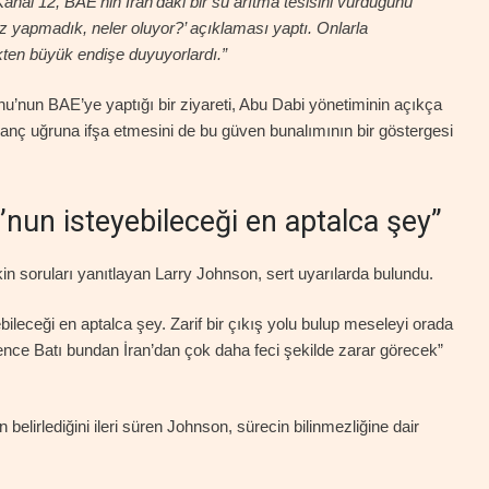
 Kanal 12, BAE’nin İran’daki bir su arıtma tesisini vurduğunu
iz yapmadık, neler oluyor?’ açıklaması yaptı. Onlarla
ten büyük endişe duyuyorlardı.”
’nun BAE’ye yaptığı bir ziyareti, Abu Dabi yönetiminin açıkça
anç uğruna ifşa etmesini de bu güven bunalımının bir göstergesi
nun isteyebileceği en aptalca şey”
şkin soruları yanıtlayan Larry Johnson, sert uyarılarda bulundu.
leceği en aptalca şey. Zarif bir çıkış yolu bulup meseleyi orada
ence Batı bundan İran’dan çok daha feci şekilde zarar görecek”
n belirlediğini ileri süren Johnson, sürecin bilinmezliğine dair