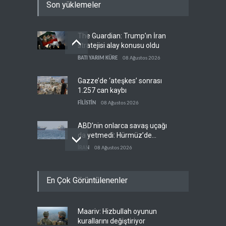
Son yüklemeler
The Guardian: Trump’ın İran
stratejisi alay konusu oldu
BATI YARIM KÜRE
08 Ağustos 2026
Gazze’de ‘ateşkes’ sonrası
1.257 can kaybı
FİLİSTİN
08 Ağustos 2026
ABD’nin onlarca savaş uçağı
da yetmedi: Hürmüz’de
gemi vuruldu
İRAN
08 Ağustos 2026
Necef İmamı'ndan bölgesel
En Çok Görüntülenenler
'Arap projesi' uyarısı
IRAK
08 Ağustos 2026
Maariv: Hizbullah oyunun
Mossad’ın İran'a karşı Kürt
kurallarını değiştiriyor
planı neden çöktü?