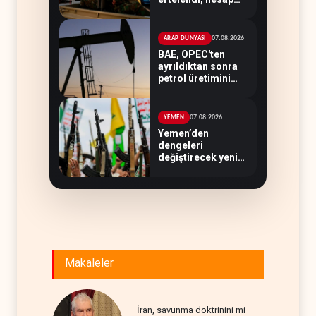
kapanmadı
07.08.2026
ARAP DÜNYASI
BAE, OPEC'ten
ayrıldıktan sonra
petrol üretimini
rekor düzeye
çıkardı
07.08.2026
YEMEN
Yemen’den
dengeleri
değiştirecek yeni
askeri denklem
Makaleler
İran, savunma doktrinini mi