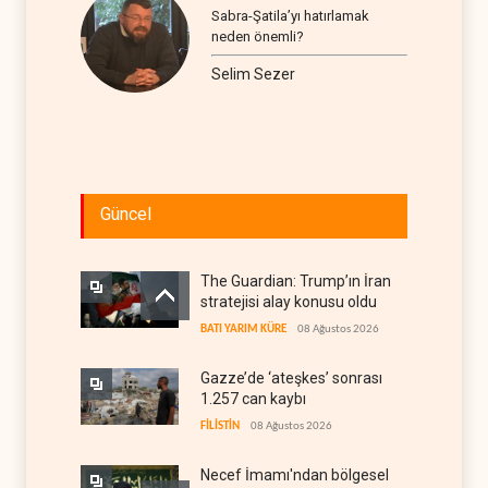
Sabra-Şatila’yı hatırlamak
neden önemli?
Selim Sezer
Güncel
The Guardian: Trump’ın İran
stratejisi alay konusu oldu
BATI YARIM KÜRE
08 Ağustos 2026
Gazze’de ‘ateşkes’ sonrası
1.257 can kaybı
FİLİSTİN
08 Ağustos 2026
Necef İmamı'ndan bölgesel