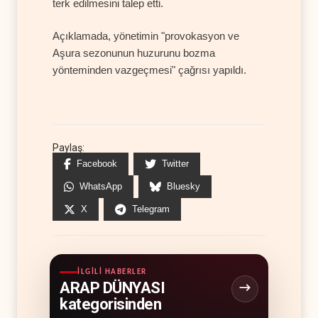
terk edilmesini talep etti.
Açıklamada, yönetimin "provokasyon ve
Aşura sezonunun huzurunu bozma
yönteminden vazgeçmesi" çağrısı yapıldı.
Paylaş:
Facebook
Twitter
WhatsApp
Bluesky
X
Telegram
İLGILI HABERLER
ARAP DÜNYASI
kategorisinden