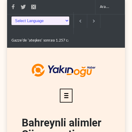
Gazze’de ‘ateşkes’ sonrası 1.257 can kaybı..
ABD’nin onlarca savaş uçağ
Bahreynli alimler