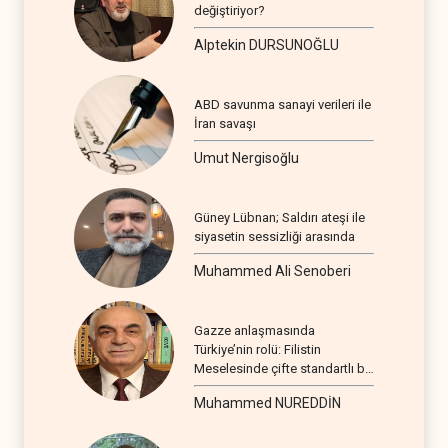
değiştiriyor?
Alptekin DURSUNOĞLU
ABD savunma sanayi verileri ile
İran savaşı
Umut Nergisoğlu
Güney Lübnan; Saldırı ateşi ile
siyasetin sessizliği arasında
Muhammed Ali Senoberi
Gazze anlaşmasında
Türkiye’nin rolü: Filistin
Meselesinde çifte standartlı bir
seyir
Muhammed NUREDDİN