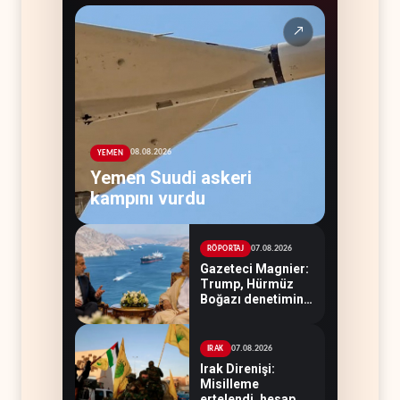
↗
08.08.2026
YEMEN
Yemen Suudi askeri
kampını vurdu
07.08.2026
RÖPORTAJ
Gazeteci Magnier:
Trump, Hürmüz
Boğazı denetimini
doğrudan İran ve
Umman'a teslim
etti
07.08.2026
IRAK
Irak Direnişi:
Misilleme
ertelendi, hesap