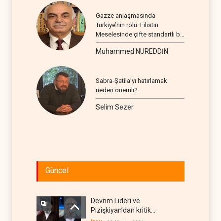
Gazze anlaşmasında
Türkiye’nin rolü: Filistin
Meselesinde çifte standartlı bir
seyir
Muhammed NUREDDİN
Sabra-Şatila’yı hatırlamak
neden önemli?
Selim Sezer
Güncel
Devrim Lideri ve
Pizişkiyan’dan kritik
görüşme