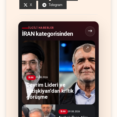
X
Telegram
İLGILI HABERLER
İRAN kategorisinden
↗
09.08.2026
İRAN
Devrim Lideri ve
Pizişkiyan’dan kritik
görüşme
09.08.2026
İRAN