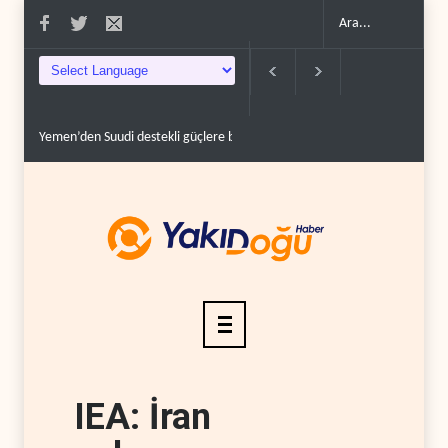
üyük operasyon..
Grönland’da izinsiz sondaj hamlesi..
Arakçi: ‘İran, tüm bas
IEA: İran