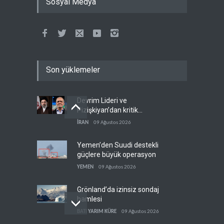
Sosyal Medya
Son yüklemeler
Devrim Lideri ve
Pizişkiyan’dan kritik
görüşme
İRAN
09 Ağustos 2026
Yemen’den Suudi destekli
güçlere büyük operasyon
YEMEN
09 Ağustos 2026
Grönland’da izinsiz sondaj
hamlesi
BATI YARIM KÜRE
09 Ağustos 2026