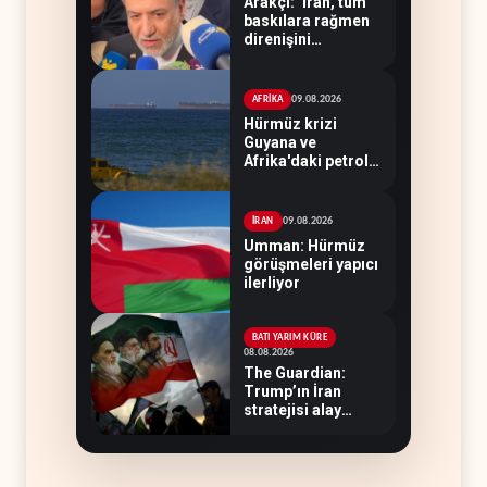
Arakçi: ‘İran, tüm
baskılara rağmen
direnişini
sürdürecek’
09.08.2026
AFRİKA
Hürmüz krizi
Guyana ve
Afrika'daki petrol
üreticilerine yaradı
09.08.2026
İRAN
Umman: Hürmüz
görüşmeleri yapıcı
ilerliyor
BATI YARIM KÜRE
08.08.2026
The Guardian:
Trump’ın İran
stratejisi alay
konusu oldu