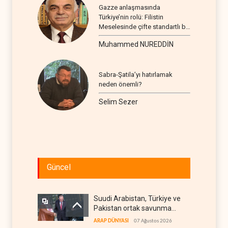
Gazze anlaşmasında
Türkiye’nin rolü: Filistin
Meselesinde çifte standartlı bir
seyir
Muhammed NUREDDİN
Sabra-Şatila’yı hatırlamak
neden önemli?
Selim Sezer
Güncel
Suudi Arabistan, Türkiye ve
Pakistan ortak savunma
anlaşması imzaladı
ARAP DÜNYASI
07 Ağustos 2026