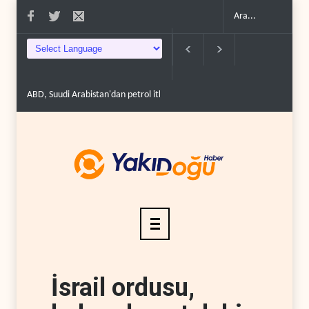
ABD, Suudi Arabistan'dan petrol ithalatını 40 yıl sonra i..
Galibaf, Trump
İsrail ordusu,