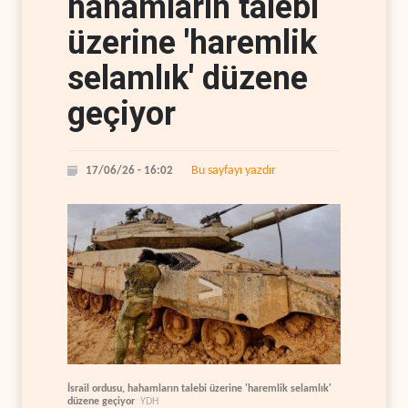
hahamların talebi
üzerine 'haremlik
selamlık' düzene
geçiyor
Bu sayfayı yazdır
17/06/26 - 16:02
İsrail ordusu, hahamların talebi üzerine 'haremlik selamlık'
düzene geçiyor
YDH