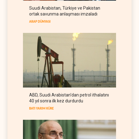
Suudi Arabistan, Türkiye ve Pakistan
UNICEF: Gazze'de
ortak savunma anlaşması imzaladı
ateşkesten bu yana 300
çocuk öldürüldü
ARAP DÜNYASI
FİLİSTİN
07 Ağustos 2026
İsrail'den Gazze'ye tank,
topçu ve İHA saldırıları
FİLİSTİN
07 Ağustos 2026
Yemen: Suudi kara harekâtı
önleyici saldırıyla engellendi
YEMEN
07 Ağustos 2026
Yemen'den Suudi güçlerine
ABD, Suudi Arabistan'dan petrol ithalatını
ağır darbe, yüzlerce asker
40 yıl sonra ilk kez durdurdu
öldü
YEMEN
07 Ağustos 2026
BATI YARIM KÜRE