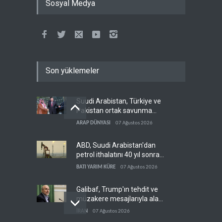
Sosyal Medya
Son yüklemeler
Suudi Arabistan, Türkiye ve
Pakistan ortak savunma
anlaşması imzaladı
ARAP DÜNYASI
07 Ağustos 2026
ABD, Suudi Arabistan'dan
petrol ithalatını 40 yıl sonra
ilk kez durdurdu
BATI YARIM KÜRE
07 Ağustos 2026
Galibaf, Trump'ın tehdit ve
müzakere mesajlarıyla alay
etti
İRAN
07 Ağustos 2026