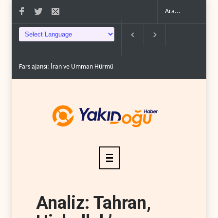
geçiş..
Trump, mühimmat krizini ifşa edenleri tehdit etti..
Demokratlar: Trum
Analiz: Tahran,