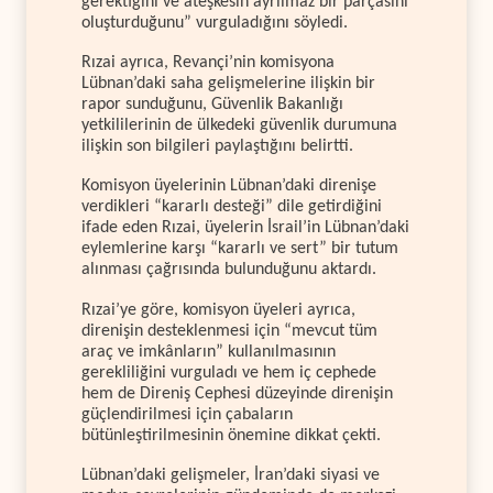
gerektiğini ve ateşkesin ayrılmaz bir parçasını
oluşturduğunu” vurguladığını söyledi.
Rızai ayrıca, Revançi’nin komisyona
Lübnan’daki saha gelişmelerine ilişkin bir
rapor sunduğunu, Güvenlik Bakanlığı
yetkililerinin de ülkedeki güvenlik durumuna
ilişkin son bilgileri paylaştığını belirtti.
Komisyon üyelerinin Lübnan’daki direnişe
verdikleri “kararlı desteği” dile getirdiğini
ifade eden Rızai, üyelerin İsrail’in Lübnan’daki
eylemlerine karşı “kararlı ve sert” bir tutum
alınması çağrısında bulunduğunu aktardı.
Rızai’ye göre, komisyon üyeleri ayrıca,
direnişin desteklenmesi için “mevcut tüm
araç ve imkânların” kullanılmasının
gerekliliğini vurguladı ve hem iç cephede
hem de Direniş Cephesi düzeyinde direnişin
güçlendirilmesi için çabaların
bütünleştirilmesinin önemine dikkat çekti.
Lübnan’daki gelişmeler, İran’daki siyasi ve