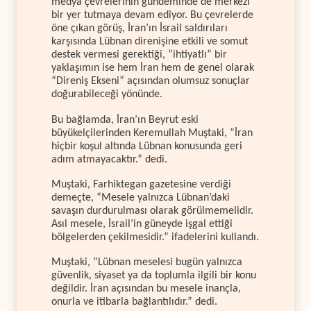
medya çevrelerinin gündeminde de merkezi
bir yer tutmaya devam ediyor. Bu çevrelerde
öne çıkan görüş, İran’ın İsrail saldırıları
karşısında Lübnan direnişine etkili ve somut
destek vermesi gerektiği, “ihtiyatlı” bir
yaklaşımın ise hem İran hem de genel olarak
“Direniş Ekseni” açısından olumsuz sonuçlar
doğurabileceği yönünde.
Bu bağlamda, İran’ın Beyrut eski
büyükelçilerinden Keremullah Muştaki, “İran
hiçbir koşul altında Lübnan konusunda geri
adım atmayacaktır.” dedi.
Muştaki, Farhiktegan gazetesine verdiği
demeçte, “Mesele yalnızca Lübnan’daki
savaşın durdurulması olarak görülmemelidir.
Asıl mesele, İsrail’in güneyde işgal ettiği
bölgelerden çekilmesidir.” ifadelerini kullandı.
Muştaki, “Lübnan meselesi bugün yalnızca
güvenlik, siyaset ya da toplumla ilgili bir konu
değildir. İran açısından bu mesele inançla,
onurla ve itibarla bağlantılıdır.” dedi.