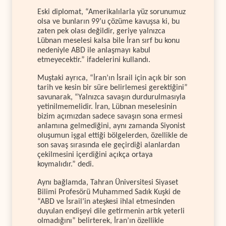
Eski diplomat, “Amerikalılarla yüz sorunumuz
olsa ve bunların 99’u çözüme kavuşsa ki, bu
zaten pek olası değildir, geriye yalnızca
Lübnan meselesi kalsa bile İran sırf bu konu
nedeniyle ABD ile anlaşmayı kabul
etmeyecektir.” ifadelerini kullandı.
Muştaki ayrıca, “İran’ın İsrail için açık bir son
tarih ve kesin bir süre belirlemesi gerektiğini”
savunarak, “Yalnızca savaşın durdurulmasıyla
yetinilmemelidir. İran, Lübnan meselesinin
bizim açımızdan sadece savaşın sona ermesi
anlamına gelmediğini, aynı zamanda Siyonist
oluşumun işgal ettiği bölgelerden, özellikle de
son savaş sırasında ele geçirdiği alanlardan
çekilmesini içerdiğini açıkça ortaya
koymalıdır.” dedi.
Aynı bağlamda, Tahran Üniversitesi Siyaset
Bilimi Profesörü Muhammed Sadık Kuşki de
“ABD ve İsrail’in ateşkesi ihlal etmesinden
duyulan endişeyi dile getirmenin artık yeterli
olmadığını” belirterek, İran’ın özellikle