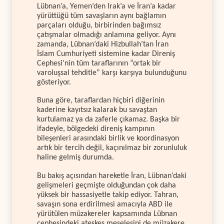
Lübnan’a, Yemen’den Irak’a ve İran’a kadar
yürüttüğü tüm savaşların aynı bağlamın
parçaları olduğu, birbirinden bağımsız
çatışmalar olmadığı anlamına geliyor. Aynı
zamanda, Lübnan’daki Hizbullah’tan İran
İslam Cumhuriyeti sistemine kadar Direniş
Cephesi’nin tüm taraflarının “ortak bir
varoluşsal tehditle” karşı karşıya bulunduğunu
gösteriyor.
Buna göre, taraflardan hiçbiri diğerinin
kaderine kayıtsız kalarak bu savaştan
kurtulamaz ya da zaferle çıkamaz. Başka bir
ifadeyle, bölgedeki direniş kampının
bileşenleri arasındaki birlik ve koordinasyon
artık bir tercih değil, kaçınılmaz bir zorunluluk
haline gelmiş durumda.
Bu bakış açısından hareketle İran, Lübnan’daki
gelişmeleri geçmişte olduğundan çok daha
yüksek bir hassasiyetle takip ediyor. Tahran,
savaşın sona erdirilmesi amacıyla ABD ile
yürütülen müzakereler kapsamında Lübnan
cephesindeki ateşkes meselesini de müzakere