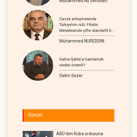
Muhammed Ali Senoberi
Gazze anlaşmasında
Türkiye’nin rolü: Filistin
Meselesinde çifte standartlı bir
seyir
Muhammed NUREDDİN
Sabra-Şatila’yı hatırlamak
neden önemli?
Selim Sezer
Güncel
ABD'den Küba ordusuna