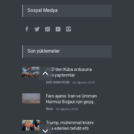
Sosyal Medya
Son yüklemeler
ABD'den Küba ordusuna
yeni yaptırımlar
BATI YARIM KÜRE
06 Ağustos 2026
Fars ajansı: İran ve Umman
Hürmüz Boğazı için geçiş
koridorlarında anlaştı
İRAN
06 Ağustos 2026
Trump, mühimmat krizini
ifşa edenleri tehdit etti