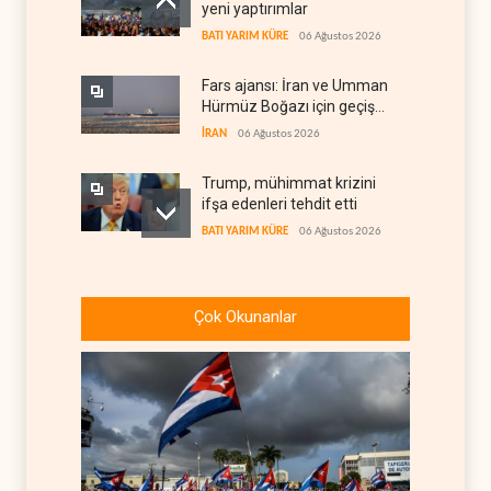
yeni yaptırımlar
BATI YARIM KÜRE
06 Ağustos 2026
Fars ajansı: İran ve Umman
Hürmüz Boğazı için geçiş
koridorlarında anlaştı
İRAN
06 Ağustos 2026
Trump, mühimmat krizini
ifşa edenleri tehdit etti
BATI YARIM KÜRE
06 Ağustos 2026
Demokratlar: Trump Batı
Şeria'da işgalci
Çok Okunanlar
yerleşimcilere cezasızlık
BATI YARIM KÜRE
06 Ağustos 2026
sağladı
İsrail, beyin göçünde rekora
koşuyor
İSRAİL
06 Ağustos 2026
Kolombiya kartelleri