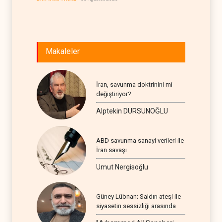
İRAN
06
Makaleler
İran, savunma doktrinini mi
değiştiriyor?
Alptekin DURSUNOĞLU
ABD savunma sanayi verileri ile
İran savaşı
Umut Nergisoğlu
Güney Lübnan; Saldırı ateşi ile
siyasetin sessizliği arasında