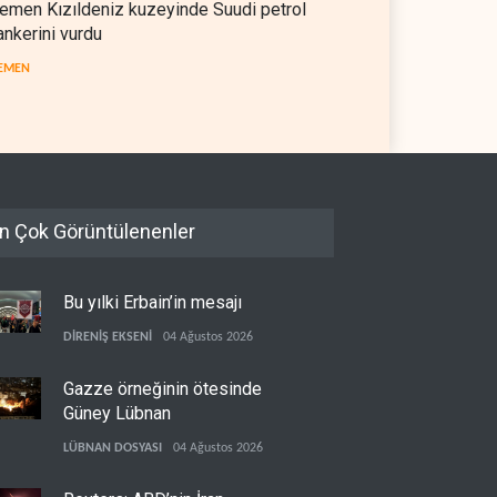
emen Kızıldeniz kuzeyinde Suudi petrol
ankerini vurdu
EMEN
n Çok Görüntülenenler
Bu yılki Erbain’in mesajı
DİRENİŞ EKSENİ
04 Ağustos 2026
Gazze örneğinin ötesinde
Güney Lübnan
LÜBNAN DOSYASI
04 Ağustos 2026