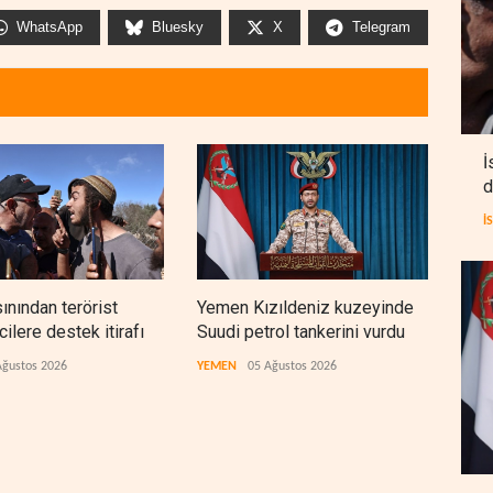
WhatsApp
Bluesky
X
Telegram
İ
d
İ
sınından terörist
Yemen Kızıldeniz kuzeyinde
İsra
ilere destek itirafı
Suudi petrol tankerini vurdu
lüks
çıktı
Ağustos 2026
YEMEN
05 Ağustos 2026
İSRAİ