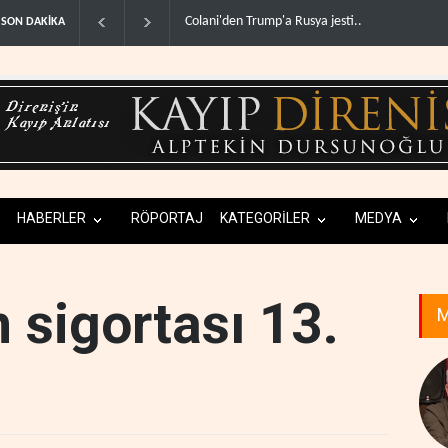
olani'den Trump'a Rusya jesti..
İsrail basınından terörist yerleşimcilere destek i
SON DAKİKA
HABERLER
RÖPORTAJ
KATEGORİLER
MEDYA
 sigortası 13.
M