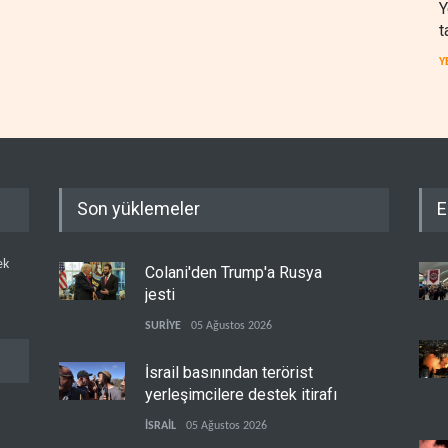
Y
t
Y
Son yüklemeler
E
ek
Colani'den Trump'a Rusya
jesti
SURİYE
05 Ağustos 2026
İsrail basınından terörist
yerleşimcilere destek itirafı
İSRAİL
05 Ağustos 2026