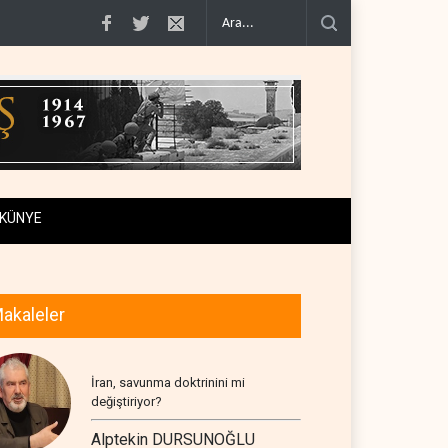
tiraf..
Yemen Kızıldeniz kuzeyinde Suudi petrol tankerini vurdu..
İsrail ask
KÜNYE
akaleler
İran, savunma doktrinini mi
değiştiriyor?
Alptekin DURSUNOĞLU