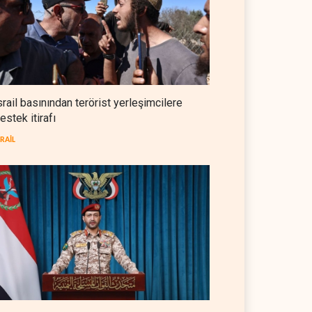
NYT: Washington, İran'ı yine
okuyamadı
BATI YARIM KÜRE
05 Ağustos 2026
İsrailli istihbaratçı: ABD'nin
mühimmatının bittiği iddiası
srail basınından terörist yerleşimcilere
bir iç kavga
estek itirafı
İSRAİL
05 Ağustos 2026
SRAİL
CNN: Stokların erimesi ABD'yi
İran karşısında 'zor kararlara'
sevk ediyor
BATI YARIM KÜRE
05 Ağustos 2026
il askerlerinin Lübnan'daki
Hürmüz ve Babülmendep
 oteli yağmaladığı ortaya
boğazlarında gemi trafiği
durağan seyrini koruyor
L
05 Ağustos 2026
İRAN
05 Ağustos 2026