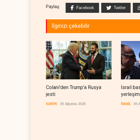
Paylaş:
Facebook
Twitter
İlginizi çekebilir
Colani'den Trump'a Rusya
İsrail ba
jesti
yerleşimc
SURİYE
05 Ağustos 2026
İSRAİL
05 