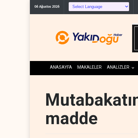
C
06 Ağustos 2026
ANASAYFA
MAKALELER
ANALİZLER
Mutabakatın
madde