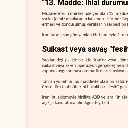
"13. Madde: İhlal durumu
Müzakerelerin merkezinde yer alan 13. madde,
şartın (deniz ablukasının kalkması, Hürmüz Boğ
ermesi ve dondurulmuş varlıkların serbest bırak
İran tarafı, son gün yapılan bir hamleyle 1. m
Suikast veya savaş "fesi
Yapılan değişiklikle birlikte, İran’da veya Lüb
suikast veya askeri operasyon gerçekleşmesi
zaptının uygulanması otomatik olarak askıya a
Tahran yönetimi, bu maddeyle olası bir saldırıy
üzere tüm taahhütlerini hukuki bir "fesih" ge
İran, bu eklemeyle birlikte ABD ve İsrail'in a
açıkça kayıt altına alındığını teyit etti.