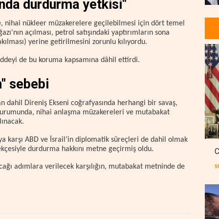
nda durdurma yetkisi"
 nihai nükleer müzakerelere geçilebilmesi için dört temel
azı'nın açılması, petrol satışındaki yaptırımların sona
ılması) yerine getirilmesini zorunlu kılıyordu.
addeyi de bu koruma kapsamına dâhil ettirdi.
h" sebebi
nan dahil Direniş Ekseni coğrafyasında herhangi bir savaş,
 durumunda, nihai anlaşma müzakereleri ve mutabakat
lınacak.
a karşı ABD ve İsrail’in diplomatik süreçleri de dahil olmak
rekçesiyle durdurma hakkını metne geçirmiş oldu.
C
tacağı adımlara verilecek karşılığın, mutabakat metninde de
S