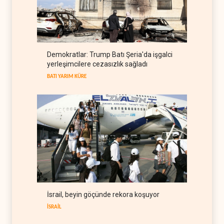
Uluslararası rapor: İsrail'in
Lübnanlı gazeteciyi
öldürmesi savaş suçu
LÜBNAN
06 Ağustos 2026
İsrail basını: Trump'ın İran
Demokratlar: Trump Batı Şeria'da işgalci
politikasındaki ertelemeler
yerleşimcilere cezasızlık sağladı
ABD seçimlerini riske atıyor
BATI YARIM KÜRE
06 Ağustos 2026
BATI YARIM KÜRE
İsrail, beyin göçünde rekora koşuyor
İSRAİL