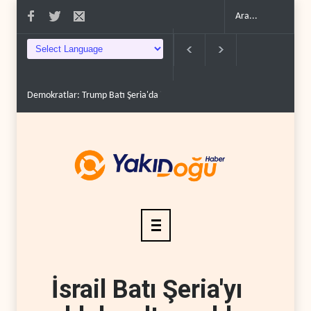
Demokratlar: Trump Batı Şeria'da işgalci yerleşimcilere ..
İsrail, beyi
İsrail Batı Şeria'yı