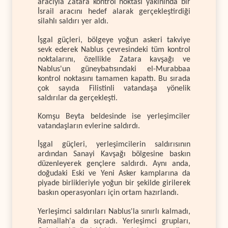
aracıyla Zatara kontrol noktası yakınında bir
İsrail aracını hedef alarak gerçekleştirdiği
silahlı saldırı yer aldı.
İşgal güçleri, bölgeye yoğun askeri takviye
sevk ederek Nablus çevresindeki tüm kontrol
noktalarını, özellikle Zatara kavşağı ve
Nablus'un güneybatısındaki el-Murabbaa
kontrol noktasını tamamen kapattı. Bu sırada
çok sayıda Filistinli vatandaşa yönelik
saldırılar da gerçekleşti.
Komşu Beyta beldesinde ise yerleşimciler
vatandaşların evlerine saldırdı.
İşgal güçleri, yerleşimcilerin saldırısının
ardından Sanayi Kavşağı bölgesine baskın
düzenleyerek gençlere saldırdı. Aynı anda,
doğudaki Eski ve Yeni Asker kamplarına da
piyade birlikleriyle yoğun bir şekilde girilerek
baskın operasyonları için ortam hazırlandı.
Yerleşimci saldırıları Nablus'la sınırlı kalmadı,
Ramallah'a da sıçradı. Yerleşimci grupları,