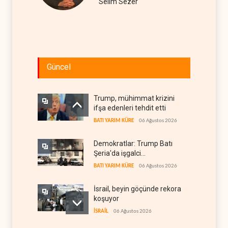
Selim Sezer
Güncel
Trump, mühimmat krizini
ifşa edenleri tehdit etti
BATI YARIM KÜRE
06 Ağustos 2026
Demokratlar: Trump Batı
Şeria'da işgalci
yerleşimcilere cezasızlık
BATI YARIM KÜRE
06 Ağustos 2026
sağladı
İsrail, beyin göçünde rekora
koşuyor
İSRAİL
06 Ağustos 2026