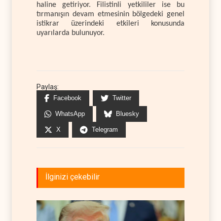
haline getiriyor. Filistinli yetkililer ise bu
tırmanışın devam etmesinin bölgedeki genel
istikrar üzerindeki etkileri konusunda
uyarılarda bulunuyor.
Paylaş:
Facebook
Twitter
WhatsApp
Bluesky
X
Telegram
İlginizi çekebilir