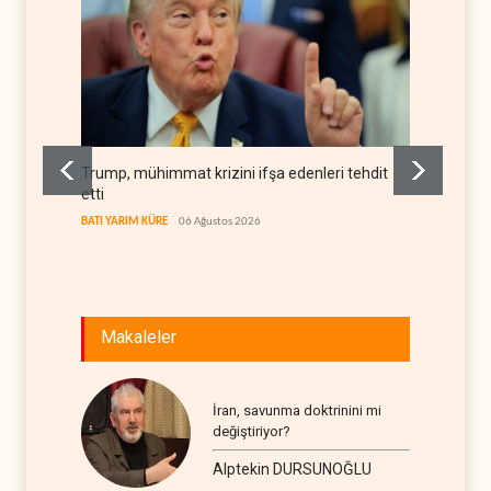
Trump, mühimmat krizini ifşa edenleri tehdit
Demokra
etti
yerleşi
BATI YARIM KÜRE
06 Ağustos 2026
BATI YAR
Makaleler
İran, savunma doktrinini mi
değiştiriyor?
Alptekin DURSUNOĞLU