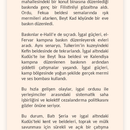
mahallesindeki bir konut binasına düzenlediği
baskında genç bir Filistinliyi gözaltına aldı.
Ordu, Fekua beldesi semalarında ışık
mermileri atarken, Beyt Kad köyünde bir eve
baskın düzenledi.
Baskınlar e-Halil'e de sıçradı. İşgal güçleri, el-
Fervar kampına baskın düzenleyerek evleri
aradı. Aynı senaryo, Tulkerim'in kuzeyindeki
Kefin beldesinde de tekrarlandı. İşgal altındaki
Kudüs'te ise Beyt İksa beldesi ve Kalendiya
kampına düzenlenen baskının ardından
şiddetli çatışmalar yaşandı. İşgal güçleri,
kamp bölgesinde yoğun şekilde gerçek mermi
ve ses bombası kullandı.
Bu hızla gelişen olaylar, işgal ordusu ile
yerleşimciler arasındaki sistematik saha
işbirliğini ve kolektif cezalandırma politikasını
gözler önüne seriyor.
Bu durum, Batı Şeria ve işgal altındaki
Kudüs'teki kent ve beldeleri, toprak ve mülk
savunması için sürekli ve açık bir çatışma