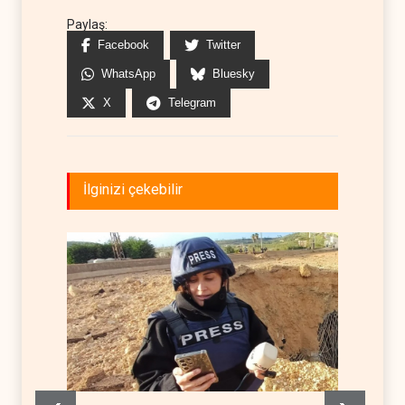
Paylaş:
Facebook
Twitter
WhatsApp
Bluesky
X
Telegram
İlginizi çekebilir