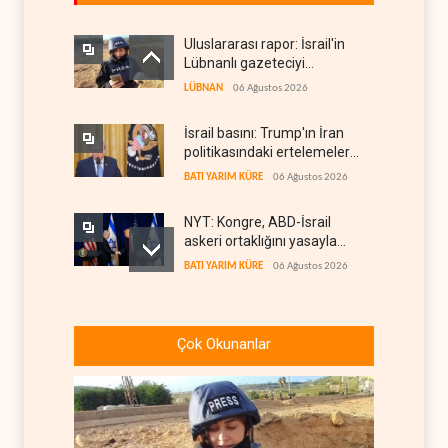
Uluslararası rapor: İsrail'in
Lübnanlı gazeteciyi
öldürmesi savaş suçu
LÜBNAN
06 Ağustos 2026
İsrail basını: Trump'ın İran
politikasındaki ertelemeler
ABD seçimlerini riske atıyor
BATI YARIM KÜRE
06 Ağustos 2026
NYT: Kongre, ABD-İsrail
askeri ortaklığını yasayla
kalıcılaştırıyor
BATI YARIM KÜRE
06 Ağustos 2026
Maariv: Hizbullah oyunun
kurallarını değiştiriyor
Çok Okunanlar
İSRAİL
06 Ağustos 2026
İsrail ordusuna Lübnan'da
ağır darbe: İki asker öldü
İSRAİL
06 Ağustos 2026