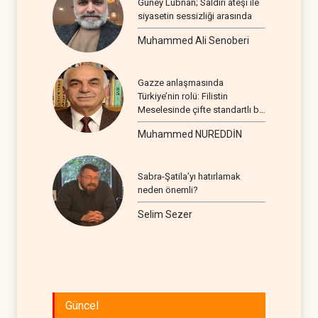
Güney Lübnan; Saldırı ateşi ile
siyasetin sessizliği arasında
Muhammed Ali Senoberi
Gazze anlaşmasında
Türkiye’nin rolü: Filistin
Meselesinde çifte standartlı bir
seyir
Muhammed NUREDDİN
Sabra-Şatila’yı hatırlamak
neden önemli?
Selim Sezer
Güncel