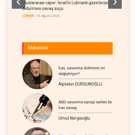
Uluslararası rapor: İsrail'in Lübnanlı gazeteciyi
NYT: Ko
öldürmesi savaş suçu
yasayla
LÜBNAN
05 Ağustos 2026
BATI YAR
Makaleler
İran, savunma doktrinini mi
değiştiriyor?
Alptekin DURSUNOĞLU
ABD savunma sanayi verileri ile
İran savaşı
Umut Nergisoğlu