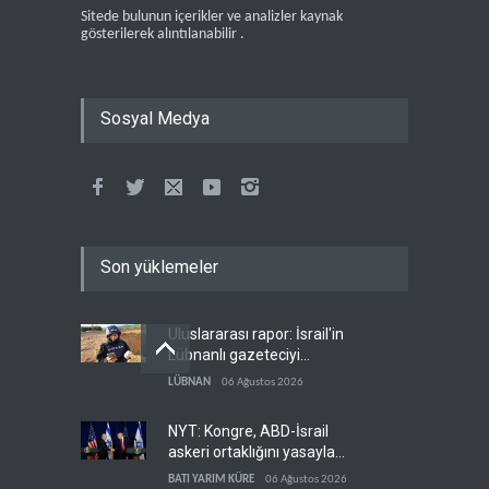
Sitede bulunun içerikler ve analizler kaynak
gösterilerek alıntılanabilir .
Sosyal Medya
Son yüklemeler
Uluslararası rapor: İsrail'in
Lübnanlı gazeteciyi
öldürmesi savaş suçu
LÜBNAN
06 Ağustos 2026
NYT: Kongre, ABD-İsrail
askeri ortaklığını yasayla
kalıcılaştırıyor
BATI YARIM KÜRE
06 Ağustos 2026