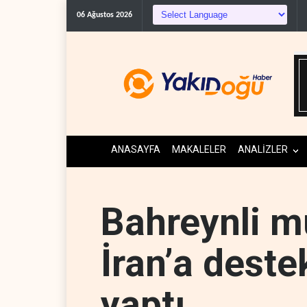
06 Ağustos 2026
ANASAYFA
MAKALELER
ANALİZLER
Bahreynli m
İran’a deste
yaptı