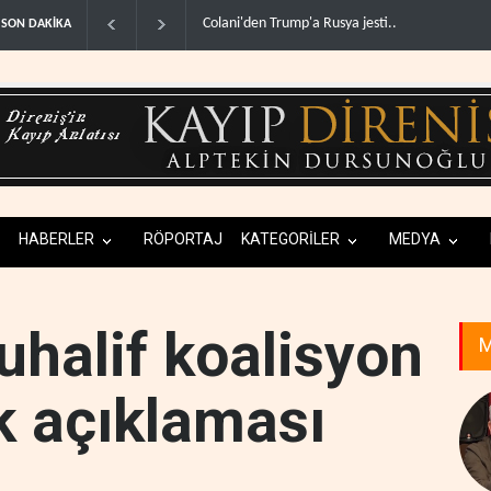
Colani'den Trump'a Rusya jesti..
İsrail basınından terör
SON DAKİKA
HABERLER
RÖPORTAJ
KATEGORİLER
MEDYA
uhalif koalisyon
M
k açıklaması