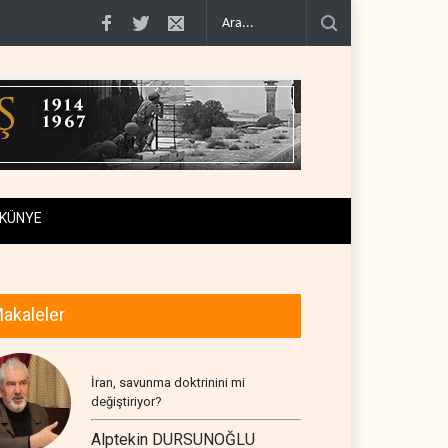
ist yerleşimcilere destek itiraf..
Yemen Kızıldeniz kuzeyinde Suudi petrol tanke
KÜNYE
akaleler
İran, savunma doktrinini mi
değiştiriyor?
Alptekin DURSUNOĞLU