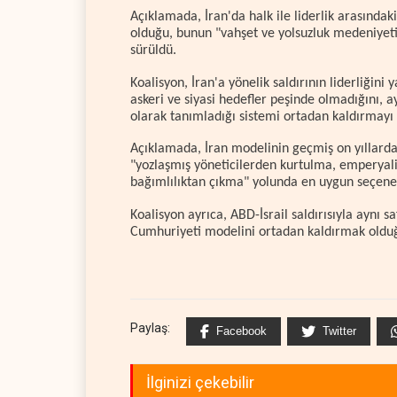
Açıklamada, İran'da halk ile liderlik arasındak
olduğu, bunun "vahşet ve yolsuzluk medeniyetin
sürüldü.
Koalisyon, İran'a yönelik saldırının liderliğ
askeri ve siyasi hedefler peşinde olmadığını,
olarak tanımladığı sistemi ortadan kaldırmayı 
Açıklamada, İran modelinin geçmiş on yıllarda i
"yozlaşmış yöneticilerden kurtulma, emperyal
bağımlılıktan çıkma" yolunda en uygun seçenek
Koalisyon ayrıca, ABD-İsrail saldırısıyla aynı s
Cumhuriyeti modelini ortadan kaldırmak olduğu
Paylaş:
Facebook
Twitter
İlginizi çekebilir