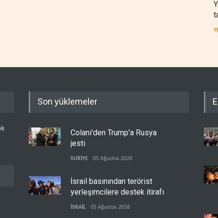
Y
t
Y
Son yüklemeler
E
ek
Colani'den Trump'a Rusya
jesti
SURİYE
05 Ağustos 2026
İsrail basınından terörist
yerleşimcilere destek itirafı
İSRAİL
05 Ağustos 2026