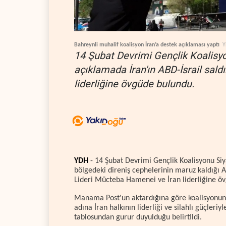
Bahreynli muhalif koalisyon İran’a destek açıklaması yaptı
Y
14 Şubat Devrimi Gençlik Koalisyo
açıklamada İran'ın ABD-İsrail saldı
liderliğine övgüde bulundu.
YDH
- 14 Şubat Devrimi Gençlik Koalisyonu Siya
bölgedeki direniş cephelerinin maruz kaldığı AB
Lideri Mücteba Hamenei ve İran liderliğine ö
Manama Post'un aktardığına göre koalisyonun 
adına İran halkının liderliği ve silahlı güçleriyl
tablosundan gurur duyulduğu belirtildi.