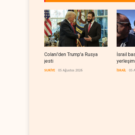
Colani'den Trump'a Rusya
İsrail ba
jesti
yerleşimc
SURİYE
05 Ağustos 2026
İSRAİL
05 