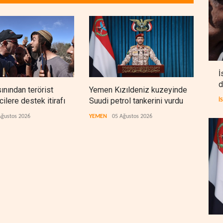
İ
d
sınından terörist
Yemen Kızıldeniz kuzeyinde
İsra
ilere destek itirafı
Suudi petrol tankerini vurdu
lüks
İ
çıktı
Ağustos 2026
YEMEN
05 Ağustos 2026
İSRAİ