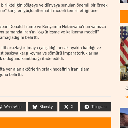
i birlikteliğin bölgeye ve dünyaya sunulan önemli bir örnek
e" karşı en güçlü alternatif modeli temsil ettiği öne
ini yapan Donald Trump ve Benyamin Netanyahu'nun yalnızca
 aynı zamanda İran'ın "özgürleşme ve kalkınma modeli"
amaçladığını belirtti.
tibarsızlaştırılmaya çalışıldığı ancak ayakta kaldığı ve
ist baskıya karşı koyma ve sömürü imparatorluklarına
 olduğunu kanıtladığı ifade edildi.
afta yer alan aktörlerin ortak hedefinin İran İslam
nu belirtti.
C
S
WhatsApp
Bluesky
X
Telegram