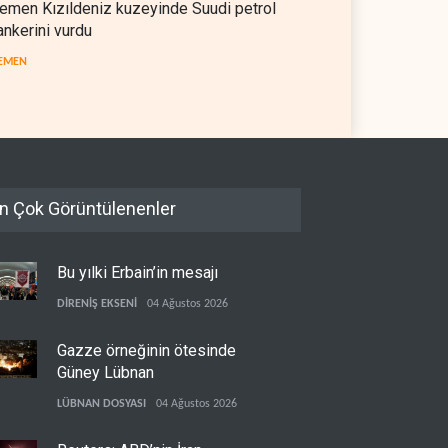
emen Kızıldeniz kuzeyinde Suudi petrol
ankerini vurdu
EMEN
n Çok Görüntülenenler
Bu yılki Erbain’in mesajı
DİRENİŞ EKSENİ
04 Ağustos 2026
Gazze örneğinin ötesinde
Güney Lübnan
LÜBNAN DOSYASI
04 Ağustos 2026