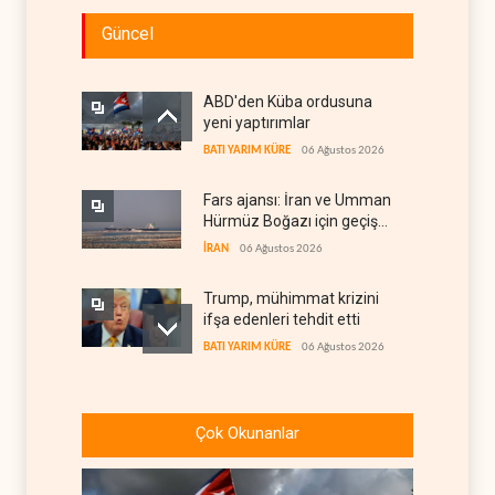
Güncel
ABD'den Küba ordusuna
yeni yaptırımlar
BATI YARIM KÜRE
06 Ağustos 2026
Fars ajansı: İran ve Umman
Hürmüz Boğazı için geçiş
koridorlarında anlaştı
İRAN
06 Ağustos 2026
Trump, mühimmat krizini
ifşa edenleri tehdit etti
BATI YARIM KÜRE
06 Ağustos 2026
Demokratlar: Trump Batı
Şeria'da işgalci
Çok Okunanlar
yerleşimcilere cezasızlık
BATI YARIM KÜRE
06 Ağustos 2026
sağladı
İsrail, beyin göçünde rekora