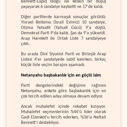
Bennett-Lapid bloğu ise keskin bir düşüş
yaşayarak 6 sandalye kaybetti ve 17'de kaldı.
Diğer partilerde karmaşık sonuçlar görüldü:
Yisrael Beiteinu (İsrail Evimiz) 10 sandalye,
Otzma Yehudit (Yahudi Gücü) 9'a düştü,
Demokrat Parti 9'da kaldı, Şas da 9'a yükseldi.
Arap Hareketi ile Ortak Liste 7 sandalyeye
çıktı.
Bu arada Dini Siyonist Parti ve Birleşik Arap
Listesi 4'er sandalyede sabit kalırken, birkaç
küçük liste seçim barajını aşamadı.
Netanyahu başbakanlık için en güçlü isim
Parti dengelerindeki değişime rağmen
Netanyahu, ankete göre başbakanlık için en
çok tercih edilen aday olmaya devam ediyor.
Ancak muhalefet içinde rekabet kızışıyor.
Muhalefet seçmenlerinin %44'ü lider olarak
Gadi Eizenkot'u tercih ederken, %36'sı Naftali
Bennett'i destekliyor.