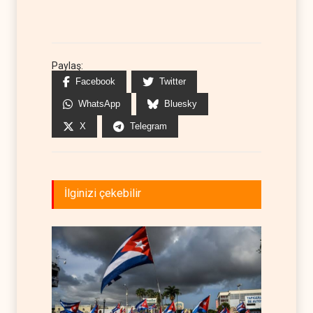
Paylaş:
Facebook
Twitter
WhatsApp
Bluesky
X
Telegram
İlginizi çekebilir