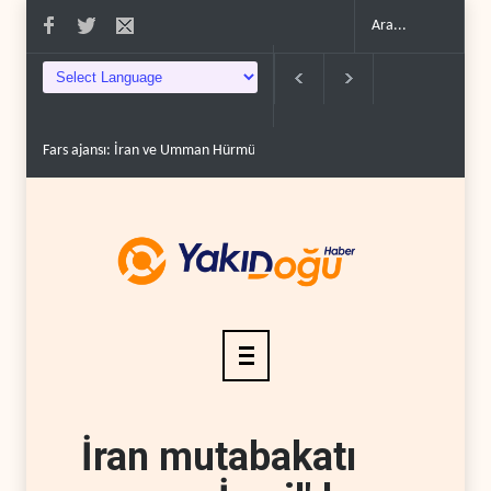
Fars ajansı: İran ve Umman Hürmüz Boğazı için geçiş..
Trump, mühimmat
İran mutabakatı