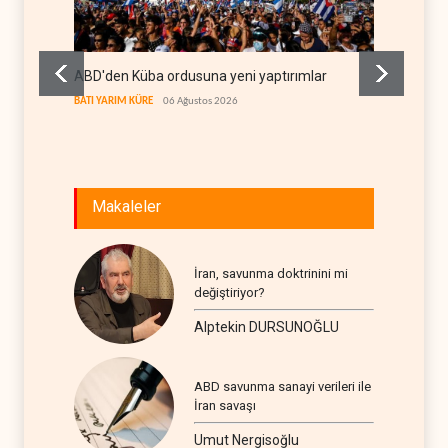
ABD'den Küba ordusuna yeni yaptırımlar
Fars a
geçiş k
BATI YARIM KÜRE
06 Ağustos 2026
İRAN
06
Makaleler
İran, savunma doktrinini mi
değiştiriyor?
Alptekin DURSUNOĞLU
ABD savunma sanayi verileri ile
İran savaşı
Umut Nergisoğlu