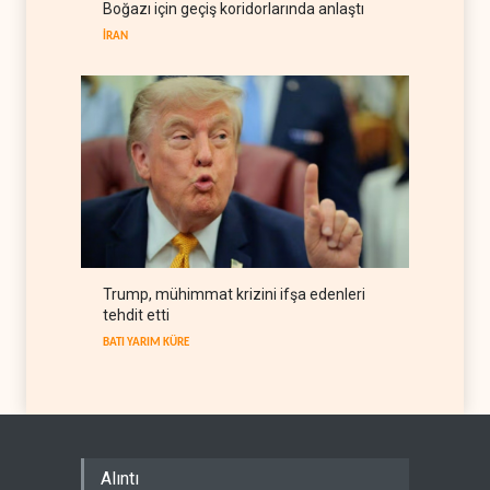
Boğazı için geçiş koridorlarında anlaştı
belge akışı
İRAN
BATI YARIM KÜRE
06 Ağustos 2026
Trump, mühimmat krizini ifşa edenleri
tehdit etti
BATI YARIM KÜRE
Alıntı