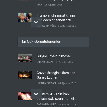
koridorlarında anlaştı
İRAN
06 Ağustos 2026
Trump, mühimmat krizini
ifşa edenleri tehdit etti
BATI YARIM KÜRE
06 Ağustos 2026
Demokratlar: Trump Batı
En Çok Görüntülenenler
Şeria'da işgalci
yerleşimcilere cezasızlık
BATI YARIM KÜRE
06 Ağustos 2026
sağladı
Bu yılki Erbain’in mesajı
İsrail, beyin göçünde rekora
koşuyor
DİRENİŞ EKSENİ
04 Ağustos 2026
İSRAİL
06 Ağustos 2026
Gazze örneğinin ötesinde
Güney Lübnan
LÜBNAN DOSYASI
04 Ağustos 2026
Reuters: ABD’nin İran
savaşındaki uzun menzilli
füze stokları tükenme
BATI YARIM KÜRE
04 Ağustos 2026