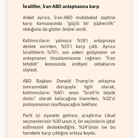
İsrailliler, İran-ABD anlaşmasına karşı
Anket ayrıca, İran-ABD mutabakat zaptına
karşı kamuoyunda “güçlü bir şüphecilik”
olduğunu da gözler önüne serdi.
Katılımcıların yalnızca %18'i anlaşmaya
destek verirken, %55'i karşı çıktı. Ayrıca
İsraillilerin %70'i, son askeri gelişmeler ve
anlaşmanın imzalanmasına rağmen "İran
tehdidi" konusunda endişeli olduklarını
söyledi.
ABD Başkanı Donald Trump'ın anlaşma
sonrasındaki duruşuyla ilgili olarak,
katılımcıların %40'ı onun "İsrail'in büyük
dostu" olarak kalacağına inanırken, %32'si
pozisyonunun zayıflayacağını bekliyor.
Parti içi siyasete gelince, araştırma Likud
seçmenlerinin %30'unun iç ön seçimlerin iptal
edilmesini desteklediğini, %24'ünün ise bu
harekete karşı çıktığını ortaya koydu.