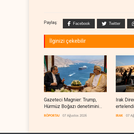
Paylaş:
Facebook
Twitter
İlginizi çekebilir
Gazeteci Magnier: Trump,
Irak Dire
Hürmüz Boğazı denetimini
ertelend
doğrudan İran ve Umman'a
RÖPORTAJ
07 Ağustos 2026
IRAK
07 Ağ
teslim etti