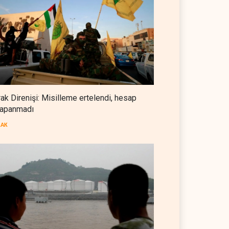
Foreign Affairs: ABD
Ortadoğu'dan elini çekmeli
BATI YARIM KÜRE
07 Ağustos 2026
Suudi Arabistan, Türkiye ve
Pakistan ortak savunma
anlaşması imzaladı
ARAP DÜNYASI
07 Ağustos 2026
rak Direnişi: Misilleme ertelendi, hesap
apanmadı
ABD, Suudi Arabistan'dan
petrol ithalatını 40 yıl sonra ilk
RAK
kez durdurdu
BATI YARIM KÜRE
07 Ağustos 2026