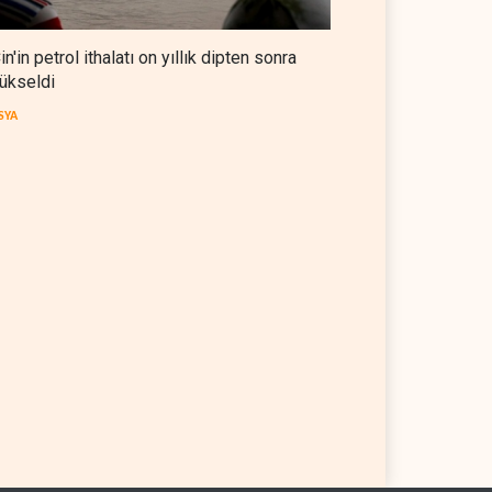
in'in petrol ithalatı on yıllık dipten sonra
ükseldi
SYA
 OPEC'ten ayrıldıktan
The Telegraph: Hürmüz
a petrol üretimini rekor
anlaşması, İran’ın savaşı
eye çıkardı
kazandığını gösteriyor
 DÜNYASI
07 Ağustos 2026
BATI YARIM KÜRE
07 Ağustos 2026