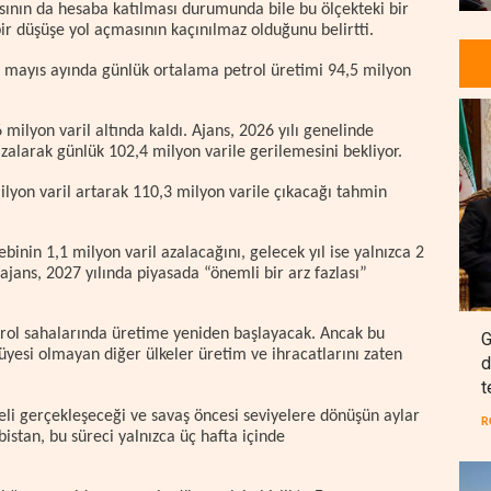
sının da hesaba katılması durumunda bile bu ölçekteki bir
bir düşüşe yol açmasının kaçınılmaz olduğunu belirtti.
e, mayıs ayında günlük ortalama petrol üretimi 94,5 milyon
milyon varil altında kaldı. Ajans, 2026 yılı genelinde
azalarak günlük 102,4 milyon varile gerilemesini bekliyor.
ilyon varil artarak 110,3 milyon varile çıkacağı tahmin
ebinin 1,1 milyon varil azalacağını, gelecek yıl ise yalnızca 2
ajans, 2027 yılında piyasada “önemli bir arz fazlası”
etrol sahalarında üretime yeniden başlayacak. Ancak bu
G
üyesi olmayan diğer ülkeler üretim ve ihracatlarını zaten
d
t
li gerçekleşeceği ve savaş öncesi seviyelere dönüşün aylar
R
bistan, bu süreci yalnızca üç hafta içinde