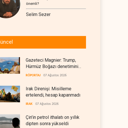
önemli?
Selim Sezer
üncel
Gazeteci Magnier: Trump,
Hürmüz Boğazı denetimini
doğrudan İran ve Umman'a
RÖPORTAJ
07 Ağustos 2026
teslim etti
Irak Direnişi: Misilleme
ertelendi, hesap kapanmadı
IRAK
07 Ağustos 2026
Çin'in petrol ithalatı on yıllık
dipten sonra yükseldi