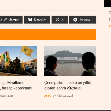
Ç
y
WhatsApp
Bluesky
X
Telegram
A
nişi: Misilleme
Çin'in petrol ithalatı on yıllık
BAE,
i, hesap kapanmadı
dipten sonra yükseldi
sonr
düz
ustos 2026
ASYA
07 Ağustos 2026
ARAP