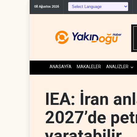
Gazeteci Magnier: Tru
08 Ağustos 2026
ANASAYFA
MAKALELER
ANALİZLER
IEA: İran a
2027’de petr
yaratabilir