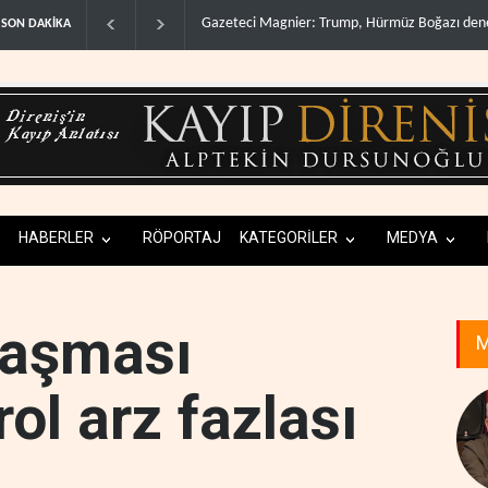
mp, Hürmüz Boğazı denetimini doğru..
Irak Direnişi: Misilleme ertelendi, h
SON DAKİKA
HABERLER
RÖPORTAJ
KATEGORİLER
MEDYA
nlaşması
M
ol arz fazlası