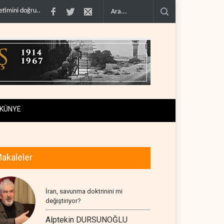
esap kapanmadı..
Çin'in petrol ithalatı on yıllık dipten sonra yükseldi..
BAE, OP
KÜNYE
akaleler
İran, savunma doktrinini mi
değiştiriyor?
Alptekin DURSUNOĞLU