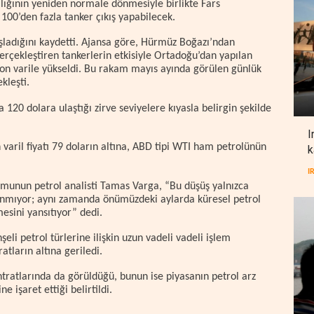
lığının yeniden normale dönmesiyle birlikte Fars
 100’den fazla tanker çıkış yapabilecek.
şladığını kaydetti. Ajansa göre, Hürmüz Boğazı’ndan
rçekleştiren tankerlerin etkisiyle Ortadoğu’dan yapılan
on varile yükseldi. Bu rakam mayıs ayında görülen günlük
kleşti.
a 120 dolara ulaştığı zirve seviyelere kıyasla belirgin şekilde
I
aril fiyatı 79 doların altına, ABD tipi WTI ham petrolünün
k
I
unun petrol analisti Tamas Varga, “Bu düşüş yalnızca
lanmıyor; aynı zamanda önümüzdeki aylarda küresel petrol
esini yansıtıyor” dedi.
i petrol türlerine ilişkin uzun vadeli vadeli işlem
atların altına geriledi.
ratlarında da görüldüğü, bunun ise piyasanın petrol arz
e işaret ettiği belirtildi.