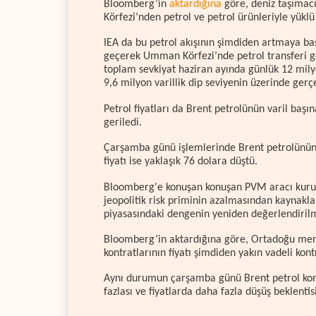
Bloomberg’in
aktardığına
göre, deniz taşımacı
Körfezi’nden petrol ve petrol ürünleriyle yüklü
IEA da bu petrol akışının şimdiden artmaya ba
geçerek Umman Körfezi’nde petrol transferi ge
toplam sevkiyat haziran ayında günlük 12 mily
9,6 milyon varillik dip seviyenin üzerinde gerçe
Petrol fiyatları da Brent petrolünün varil başın
geriledi.
Çarşamba günü işlemlerinde Brent petrolünün v
fiyatı ise yaklaşık 76 dolara düştü.
Bloomberg'e konuşan konuşan PVM aracı kurum
jeopolitik risk priminin azalmasından kaynak
piyasasındaki dengenin yeniden değerlendirilm
Bloomberg’in aktardığına göre, Ortadoğu menşel
kontratlarının fiyatı şimdiden yakın vadeli kontr
Aynı durumun çarşamba günü Brent petrol kont
fazlası ve fiyatlarda daha fazla düşüş beklentisin