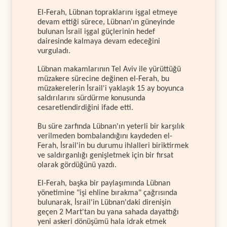
El-Ferah, Lübnan topraklarını işgal etmeye
devam ettiği sürece, Lübnan'ın güneyinde
bulunan İsrail işgal güçlerinin hedef
dairesinde kalmaya devam edeceğini
vurguladı.
Lübnan makamlarının Tel Aviv ile yürüttüğü
müzakere sürecine değinen el-Ferah, bu
müzakerelerin İsrail'i yaklaşık 15 ay boyunca
saldırılarını sürdürme konusunda
cesaretlendirdiğini ifade etti.
Bu süre zarfında Lübnan'ın yeterli bir karşılık
verilmeden bombalandığını kaydeden el-
Ferah, İsrail'in bu durumu ihlalleri biriktirmek
ve saldırganlığı genişletmek için bir fırsat
olarak gördüğünü yazdı.
El-Ferah, başka bir paylaşımında Lübnan
yönetimine "işi ehline bırakma" çağrısında
bulunarak, İsrail'in Lübnan'daki direnişin
geçen 2 Mart'tan bu yana sahada dayattığı
yeni askeri dönüşümü hala idrak etmek