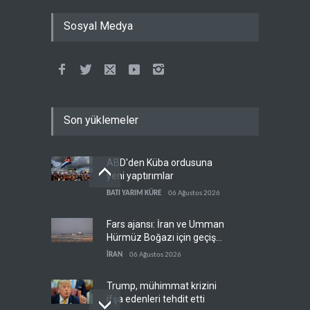
Sosyal Medya
Son yüklemeler
ABD'den Küba ordusuna
yeni yaptırımlar
BATI YARIM KÜRE
06 Ağustos 2026
Fars ajansı: İran ve Umman
Hürmüz Boğazı için geçiş
koridorlarında anlaştı
İRAN
06 Ağustos 2026
Trump, mühimmat krizini
ifşa edenleri tehdit etti