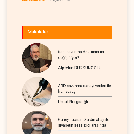
BATI YARIM KÜRE
06 Ağustos 2026
İRAN
06
Makaleler
İran, savunma doktrinini mi
değiştiriyor?
Alptekin DURSUNOĞLU
ABD savunma sanayi verileri ile
İran savaşı
Umut Nergisoğlu
Güney Lübnan; Saldırı ateşi ile
siyasetin sessizliği arasında