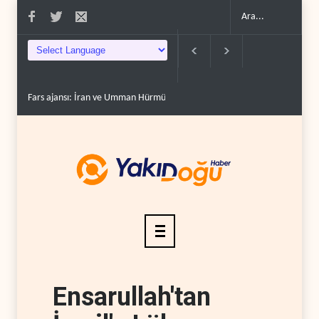
Fars ajansı: İran ve Umman Hürmüz Boğazı için geçiş..
Trump, mühimmat
Ensarullah'tan