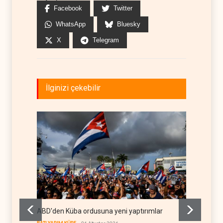
Facebook
Twitter
WhatsApp
Bluesky
X
Telegram
İlginizi çekebilir
ABD'den Küba ordusuna yeni yaptırımlar
Fars a
geçiş k