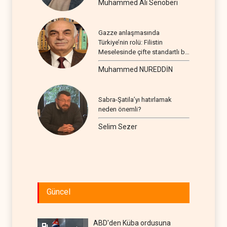
Muhammed Ali Senoberi
Gazze anlaşmasında
Türkiye’nin rolü: Filistin
Meselesinde çifte standartlı bir
seyir
Muhammed NUREDDİN
Sabra-Şatila’yı hatırlamak
neden önemli?
Selim Sezer
Güncel
ABD'den Küba ordusuna