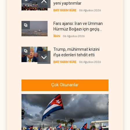
yeni yaptırımlar
BATI YARIM KÜRE
06 Ağustos 2026
Fars ajansı: İran ve Umman
Hürmüz Boğazı için geçiş
koridorlarında anlaştı
İRAN
06 Ağustos 2026
Trump, mühimmat krizini
ifşa edenleri tehdit etti
BATI YARIM KÜRE
06 Ağustos 2026
Demokratlar: Trump Batı
Şeria'da işgalci
Çok Okunanlar
yerleşimcilere cezasızlık
BATI YARIM KÜRE
06 Ağustos 2026
sağladı
İsrail, beyin göçünde rekora
koşuyor
İSRAİL
06 Ağustos 2026
Kolombiya kartelleri