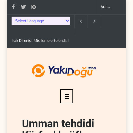
 Direnişi: Misilleme ertelendi, hesap kapanmadı..
Çin'in petrol ithalatı on yıllı
Umman tehdidi