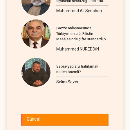
siyasetin sessizliği arasında
Muhammed Ali Senoberi
Gazze anlaşmasında
Türkiye’nin rolü: Filistin
Meselesinde çifte standartlı bir
seyir
Muhammed NUREDDİN
Sabra-Şatila’yı hatırlamak
neden önemli?
Selim Sezer
Güncel