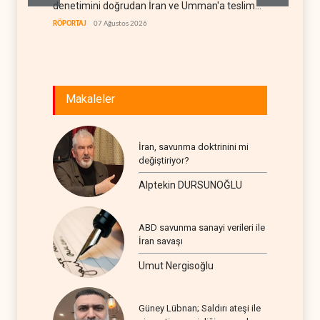
denetimini doğrudan İran ve Umman'a teslim
kapan
etti
RÖPORTAJ
07 Ağustos 2026
IRAK
07
Makaleler
İran, savunma doktrinini mi
değiştiriyor?
Alptekin DURSUNOĞLU
ABD savunma sanayi verileri ile
İran savaşı
Umut Nergisoğlu
Güney Lübnan; Saldırı ateşi ile