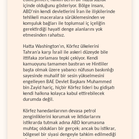
etkileşimleri, halkın derin bir huzursuzluk
içinde olduğunu gösteriyor. Bölge insanı,
ABD'nin kendi devletlerini İran ile ilişkilerinde
tehlikeli maceralara sürüklemesinden ve
komşuluk bağları ile toplumsal iç içeliğin
gerektirdiği hayati denge alanlarını yok
etmesinden rahatsız.
Hatta Washington’ın, Körfez ülkelerini
Tahran’a karşı İsrail ile askeri düzeyde bile
ittifaka zorlaması tepki çekiyor. Kendi
kamuoyunu tamamen bastıran ve Hintliler
başta olmak üzere yabancı nüfusun baskınlığı
sayesinde muhalif bir sesin yükselmesini
engelleyen BAE Devlet Başkanı Muhammed
bin Zayid hariç, hiçbir Körfez lideri bu gidişatı
kendi halkına kolayca kabul ettirebilecek
durumda değil.
Körfez hanedanlarının devasa petrol
zenginliklerini korumak ve iktidarlarını
istikrarda tutmak adına ABD korumasına
muhtaç oldukları bir gerçek; ancak bu istikrar,
bölgesel bir siyasi dengeyle tahkim edilmediği