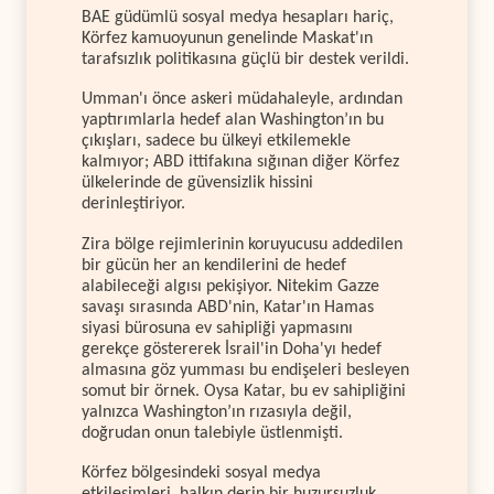
BAE güdümlü sosyal medya hesapları hariç,
Körfez kamuoyunun genelinde Maskat'ın
tarafsızlık politikasına güçlü bir destek verildi.
Umman'ı önce askeri müdahaleyle, ardından
yaptırımlarla hedef alan Washington’ın bu
çıkışları, sadece bu ülkeyi etkilemekle
kalmıyor; ABD ittifakına sığınan diğer Körfez
ülkelerinde de güvensizlik hissini
derinleştiriyor.
Zira bölge rejimlerinin koruyucusu addedilen
bir gücün her an kendilerini de hedef
alabileceği algısı pekişiyor. Nitekim Gazze
savaşı sırasında ABD'nin, Katar'ın Hamas
siyasi bürosuna ev sahipliği yapmasını
gerekçe göstererek İsrail'in Doha'yı hedef
almasına göz yumması bu endişeleri besleyen
somut bir örnek. Oysa Katar, bu ev sahipliğini
yalnızca Washington’ın rızasıyla değil,
doğrudan onun talebiyle üstlenmişti.
Körfez bölgesindeki sosyal medya