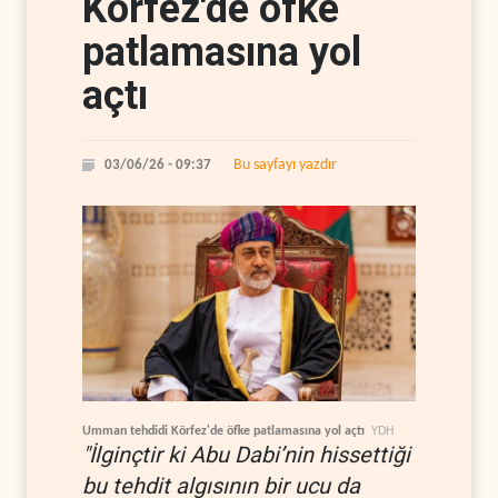
Körfez'de öfke
patlamasına yol
açtı
Bu sayfayı yazdır
03/06/26 - 09:37
Umman tehdidi Körfez'de öfke patlamasına yol açtı
YDH
"İlginçtir ki Abu Dabi’nin hissettiği
bu tehdit algısının bir ucu da