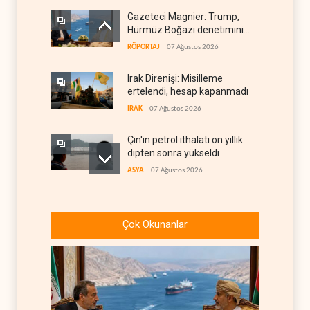
Gazeteci Magnier: Trump,
Hürmüz Boğazı denetimini
doğrudan İran ve Umman'a
RÖPORTAJ
07 Ağustos 2026
teslim etti
Irak Direnişi: Misilleme
ertelendi, hesap kapanmadı
IRAK
07 Ağustos 2026
Çin'in petrol ithalatı on yıllık
dipten sonra yükseldi
ASYA
07 Ağustos 2026
BAE, OPEC'ten ayrıldıktan
sonra petrol üretimini rekor
Çok Okunanlar
düzeye çıkardı
ARAP DÜNYASI
07 Ağustos 2026
The Telegraph: Hürmüz
anlaşması, İran’ın savaşı
kazandığını gösteriyor
BATI YARIM KÜRE
07 Ağustos 2026