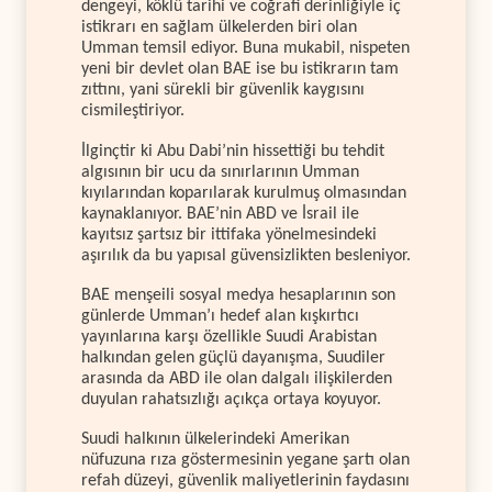
dengeyi, köklü tarihi ve coğrafi derinliğiyle iç
istikrarı en sağlam ülkelerden biri olan
Umman temsil ediyor. Buna mukabil, nispeten
yeni bir devlet olan BAE ise bu istikrarın tam
zıttını, yani sürekli bir güvenlik kaygısını
cismileştiriyor.
İlginçtir ki Abu Dabi’nin hissettiği bu tehdit
algısının bir ucu da sınırlarının Umman
kıyılarından koparılarak kurulmuş olmasından
kaynaklanıyor. BAE’nin ABD ve İsrail ile
kayıtsız şartsız bir ittifaka yönelmesindeki
aşırılık da bu yapısal güvensizlikten besleniyor.
BAE menşeili sosyal medya hesaplarının son
günlerde Umman’ı hedef alan kışkırtıcı
yayınlarına karşı özellikle Suudi Arabistan
halkından gelen güçlü dayanışma, Suudiler
arasında da ABD ile olan dalgalı ilişkilerden
duyulan rahatsızlığı açıkça ortaya koyuyor.
Suudi halkının ülkelerindeki Amerikan
nüfuzuna rıza göstermesinin yegane şartı olan
refah düzeyi, güvenlik maliyetlerinin faydasını