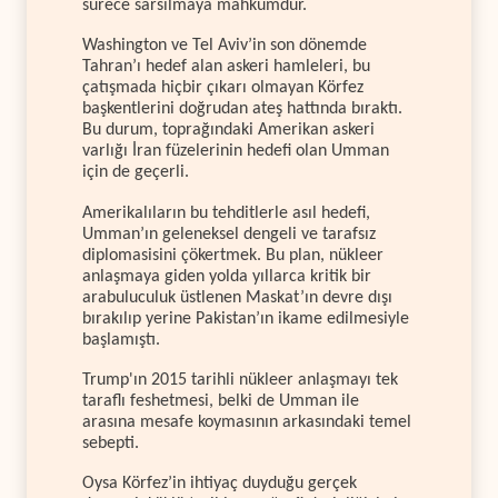
sürece sarsılmaya mahkumdur.
Washington ve Tel Aviv’in son dönemde
Tahran’ı hedef alan askeri hamleleri, bu
çatışmada hiçbir çıkarı olmayan Körfez
başkentlerini doğrudan ateş hattında bıraktı.
Bu durum, toprağındaki Amerikan askeri
varlığı İran füzelerinin hedefi olan Umman
için de geçerli.
Amerikalıların bu tehditlerle asıl hedefi,
Umman’ın geleneksel dengeli ve tarafsız
diplomasisini çökertmek. Bu plan, nükleer
anlaşmaya giden yolda yıllarca kritik bir
arabuluculuk üstlenen Maskat’ın devre dışı
bırakılıp yerine Pakistan’ın ikame edilmesiyle
başlamıştı.
Trump'ın 2015 tarihli nükleer anlaşmayı tek
taraflı feshetmesi, belki de Umman ile
arasına mesafe koymasının arkasındaki temel
sebepti.
Oysa Körfez’in ihtiyaç duyduğu gerçek