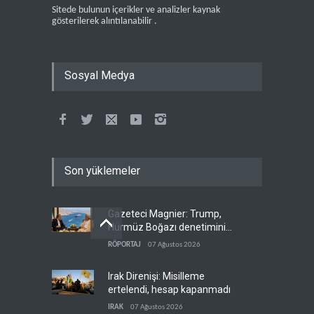
Sitede bulunun içerikler ve analizler kaynak
gösterilerek alıntılanabilir .
Sosyal Medya
Son yüklemeler
Gazeteci Magnier: Trump,
Hürmüz Boğazı denetimini
doğrudan İran ve Umman'a
RÖPORTAJ
07 Ağustos 2026
teslim etti
Irak Direnişi: Misilleme
ertelendi, hesap kapanmadı
IRAK
07 Ağustos 2026