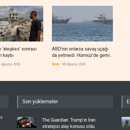
 ‘ateşkes’ sonrası
ABD’nin onlarca savaş uçağı
Nec
n kaybı
da yetmedi: Hürmüz’de gemi
'Ara
vuruldu
 Ağustos 2026
İRAN
08 Ağustos 2026
IRAK
Son yüklemeler
E
ek
The Guardian: Trump’ın İran
stratejisi alay konusu oldu