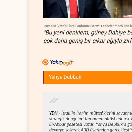
Trump'ın 'veto'su İsrail ordusunu sarstı: Cepheler mecburen bi
"Bu yeni denklem, güney Dahiye bö
çok daha geniş bir çıkar ağıyla zır
Yahya Debbuk
YDH
- İsrail'in İran'ın müttefiklerini savun
stratejik dengeleri tamamen altüst ederek Te
El-Ahbar gazetesi yazarı Yahya Debbuk'a gör
devreye sokarak ABD üzerinden gerçekleştirdi