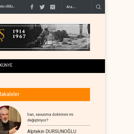
ABD’nin onlarca savaş uçağı da yetmedi: Hürmüz’de ..
Necef İmamı'ndan bölge
KÜNYE
akaleler
İran, savunma doktrinini mi
değiştiriyor?
Alptekin DURSUNOĞLU