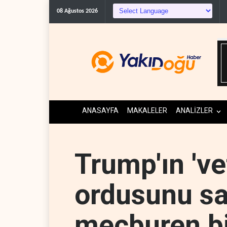
08 Ağustos 2026
ANASAYFA
MAKALELER
ANALİZLER
Trump'ın 'vet
ordusunu sa
mecburen bi