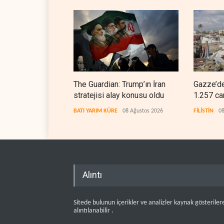
The Guardian: Trump’ın İran
Gazze’de
stratejisi alay konusu oldu
1.257 ca
BATI YARIM KÜRE
08 Ağustos 2026
FİLİSTİN
08
Alıntı
Sitede bulunun içerikler ve analizler kaynak gösteriler
alıntılanabilir .