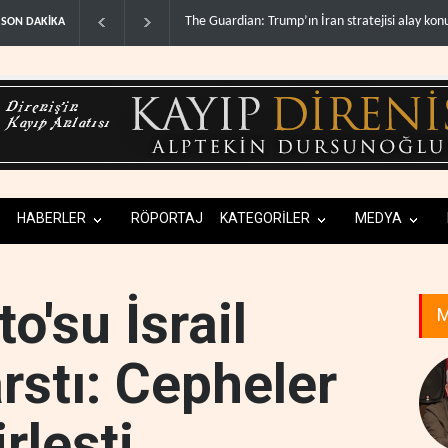
Gazze’de ‘ateşkes’ sonrası 1.257 can kaybı..
SON DAKİKA
HABERLER
RÖPORTAJ
KATEGORİLER
MEDYA
o'su İsrail
M
rstı: Cepheler
rleşti