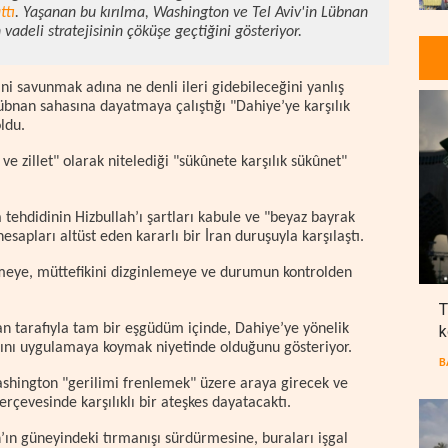
ttı
. Yaşanan bu kırılma, Washington ve Tel Aviv'in Lübnan
adeli stratejisinin çöküşe geçtiğini gösteriyor.
rini savunmak adına ne denli ileri gidebileceğini yanlış
bnan sahasına dayatmaya çalıştığı "Dahiye’ye karşılık
ldu.
 zillet" olarak nitelediği "sükûnete karşılık sükûnet"
tehdidinin Hizbullah’ı şartları kabule ve "beyaz bayrak
sapları altüst eden kararlı bir İran duruşuyla karşılaştı.
meye, müttefikini dizginlemeye ve durumun kontrolden
T
an tarafıyla tam bir eşgüdüm içinde, Dahiye’ye yönelik
k
nını uygulamaya koymak niyetinde olduğunu gösteriyor.
B
ashington "gerilimi frenlemek" üzere araya girecek ve
erçevesinde karşılıklı bir ateşkes dayatacaktı.
’ın güneyindeki tırmanışı sürdürmesine, buraları işgal