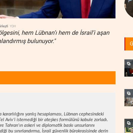
rleşti
YDH
lgesini, hem Lübnan’ı hem de İsrail’i aşan
hlandırmış bulunuyor."
G
ma kararlılığını yanlış hesaplaması, Lübnan cephesindeki
l Aviv’i istemediği bir ateşkes formülünü kabule zorladı.
e Tahran'ın askeri ve diplomatik baskı unsurlarını
ği bu sınırlandırma, İsrail güvenlik bürokrasisinde derin