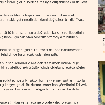
in İsrail içlerini hedef almasıyla oluşabilecek baskı veya
kan beklentilerini boşa çıkardı. Tahran, Lübnan’daki
bulunmakla yetinmedi; denklemi değiştiren bir dizi "kararlı"
 türlü İsrail saldırısına doğrudan karşılık verileceğinin
n çıkmak için can atan Amerikan tarafıyla yürütülen
G
k
yönelik saldırganlığını sürdürmesi halinde Babülmendep
F
tehdidinde bulunacak kadar ileri gitti.
an’ın son adımları o ana dek "tamamen ihtimal dışı"
 bir stratejik öngörüsüzlük içinde olduğunu açıkça gözler
ereddüt içindeki bir aktör bulmak yerine, şartlarını zorla
karşı karşıya geldi. Bu durum, Amerikan yönetimini Tel Aviv
tmaya ve ikincinin arzuladığından tamamen farklı bir
 varacağından ve sahada ne ölçüde kalıcı olacağından