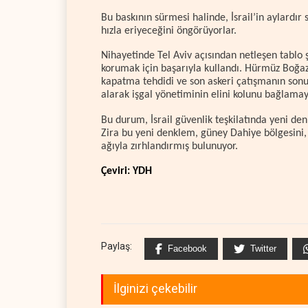
Bu baskının sürmesi halinde, İsrail’in aylardır
hızla eriyeceğini öngörüyorlar.
Nihayetinde Tel Aviv açısından netleşen tablo şu
korumak için başarıyla kullandı. Hürmüz Boğaz
kapatma tehdidi ve son askeri çatışmanın sonuç
alarak işgal yönetiminin elini kolunu bağlamay
Bu durum, İsrail güvenlik teşkilatında yeni den
Zira bu yeni denklem, güney Dahiye bölgesini, 
ağıyla zırhlandırmış bulunuyor.
Çeviri: YDH
Paylaş:
Facebook
Twitter
İlginizi çekebilir