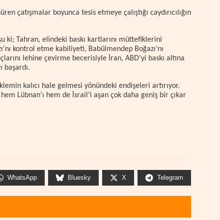
 süren çatışmalar boyunca tesis etmeye çalıştığı caydırıcılığın
 ki; Tahran, elindeki baskı kartlarını müttefiklerini
ı’nı kontrol etme kabiliyeti, Babülmendep Boğazı’nı
larını lehine çevirme becerisiyle İran, ABD’yi baskı altına
ı başardı.
klemin kalıcı hale gelmesi yönündeki endişeleri artırıyor.
hem Lübnan’ı hem de İsrail’i aşan çok daha geniş bir çıkar
WhatsApp
Bluesky
X
Telegram