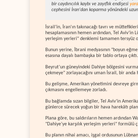
bir caydırıcılık kaybı ve zayıflık endişesi
yara
cephesini İran'dan koparma yönündeki uzun v
İsrail’in, İran'ın takınacağı tavrı ve müttefikle
hesaplamasının hemen ardından, Tel Aviv’in Lü
yerleşim yerleri" denklemi tamamen tersyüz o
Bunun yerine, İbrani medyasının "boyun eğme ve
esasına dayalı bambaşka bir tablo ortaya çıktı.
Beyrut’un güneyindeki Dahiye bölgesini vurma 
çekmeye" zorlayacağını uman İsrail, bir anda he
Bu gelişme, Amerikan yönetimini devreye gir
çıkmasını engellemeye zorladı.
Bu bağlamda sızan bilgiler, Tel Aviv’in Amerik
günlerce sürecek yoğun bir hava harekâtı pla
Plana göre, bu saldırıların hemen ardından W
"Dahiye’ye karşılık yerleşim yerleri" formülü ç
Bu planın nihai amacı, işgal ordusunun Lübnan