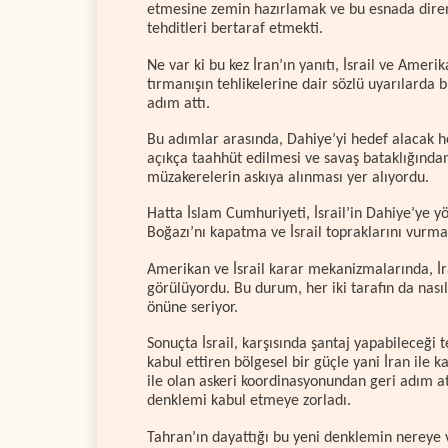
etmesine zemin hazırlamak ve bu esnada direniş
tehditleri bertaraf etmekti.
Ne var ki bu kez İran’ın yanıtı, İsrail ve Ameri
tırmanışın tehlikelerine dair sözlü uyarılarda 
adım attı.
Bu adımlar arasında, Dahiye’yi hedef alacak her
açıkça taahhüt edilmesi ve savaş bataklığında
müzakerelerin askıya alınması yer alıyordu.
Hatta İslam Cumhuriyeti, İsrail’in Dahiye’ye 
Boğazı’nı kapatma ve İsrail topraklarını vurma 
Amerikan ve İsrail karar mekanizmalarında, İr
görülüyordu. Bu durum, her iki tarafın da nasıl
önüne seriyor.
Sonuçta İsrail, karşısında şantaj yapabileceği t
kabul ettiren bölgesel bir güçle yani İran ile 
ile olan askeri koordinasyonundan geri adım a
denklemi kabul etmeye zorladı.
Tahran’ın dayattığı bu yeni denklemin nereye