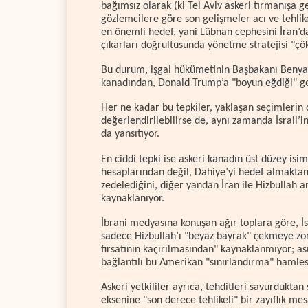
bağımsız olarak (ki Tel Aviv askeri tırmanışa ge
gözlemcilere göre son gelişmeler acı ve tehlikel
en önemli hedef, yani Lübnan cephesini İran’da
çıkarları doğrultusunda yönetme stratejisi "ç
Bu durum, işgal hükümetinin Başbakanı Beny
kanadından, Donald Trump’a "boyun eğdiği" gere
Her ne kadar bu tepkiler, yaklaşan seçimlerin d
değerlendirilebilirse de, aynı zamanda İsrail’
da yansıtıyor.
En ciddi tepki ise askeri kanadın üst düzey is
hesaplarından değil, Dahiye’yi hedef almaktan 
zedelediğini, diğer yandan İran ile Hizbullah 
kaynaklanıyor.
İbrani medyasına konuşan ağır toplara göre, İsr
sadece Hizbullah’ı "beyaz bayrak" çekmeye zo
fırsatının kaçırılmasından" kaynaklanmıyor; asıl
bağlantılı bu Amerikan "sınırlandırma" hamlesin
Askeri yetkililer ayrıca, tehditleri savurdukta
eksenine "son derece tehlikeli" bir zayıflık mes