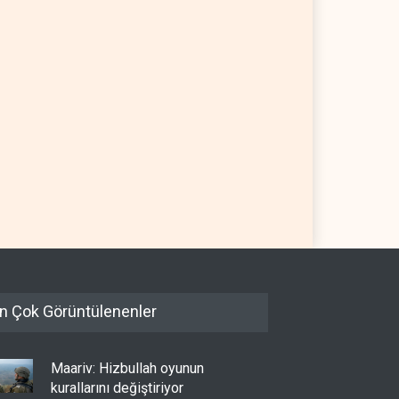
ef İmamı'ndan bölgesel
Mossad’ın İran'a karşı Kürt
p projesi' uyarısı
planı neden çöktü?
08 Ağustos 2026
İSRAİL
08 Ağustos 2026
n Çok Görüntülenenler
Maariv: Hizbullah oyunun
kurallarını değiştiriyor