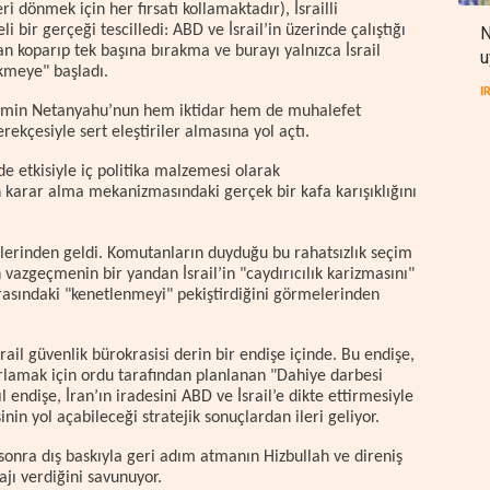
ri dönmek için her fırsatı kollamaktadır), İsrailli
i bir gerçeği tescilledi: ABD ve İsrail’in üzerinde çalıştığı
N
n koparıp tek başına bırakma ve burayı yalnızca İsrail
u
ökmeye" başladı.
I
amin Netanyahu’nun hem iktidar hem de muhalefet
kçesiyle sert eleştiriler almasına yol açtı.
e etkisiyle iç politika malzemesi olarak
in karar alma mekanizmasındaki gerçek bir kafa karışıklığını
imlerinden geldi. Komutanların duyduğu bu rahatsızlık seçim
vazgeçmenin bir yandan İsrail’in "caydırıcılık karizmasını"
arasındaki "kenetlenmeyi" pekiştirdiğini görmelerinden
ail güvenlik bürokrasisi derin bir endişe içinde. Bu endişe,
rlamak için ordu tarafından planlanan "Dahiye darbesi
 endişe, İran’ın iradesini ABD ve İsrail’e dikte ettirmesiyle
in yol açabileceği stratejik sonuçlardan ileri geliyor.
n sonra dış baskıyla geri adım atmanın Hizbullah ve direniş
ajı verdiğini savunuyor.