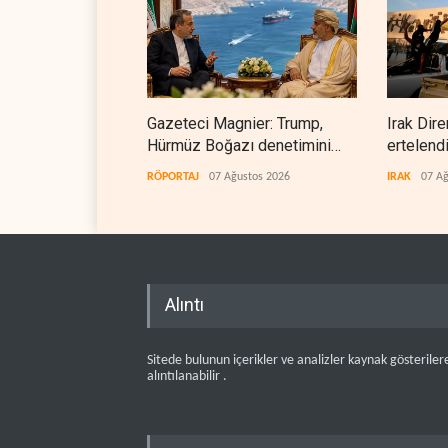
Gazeteci Magnier: Trump,
Irak Dire
Hürmüz Boğazı denetimini
ertelend
doğrudan İran ve Umman'a
RÖPORTAJ
07 Ağustos 2026
IRAK
07 Ağ
teslim etti
Alıntı
Sitede bulunun içerikler ve analizler kaynak gösteriler
alıntılanabilir .