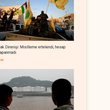
Foreign Affairs: ABD
Ortadoğu'dan elini çekmeli
BATI YARIM KÜRE
07 Ağustos 2026
Suudi Arabistan, Türkiye ve
Pakistan ortak savunma
anlaşması imzaladı
ARAP DÜNYASI
07 Ağustos 2026
rak Direnişi: Misilleme ertelendi, hesap
apanmadı
ABD, Suudi Arabistan'dan
petrol ithalatını 40 yıl sonra ilk
RAK
kez durdurdu
BATI YARIM KÜRE
07 Ağustos 2026