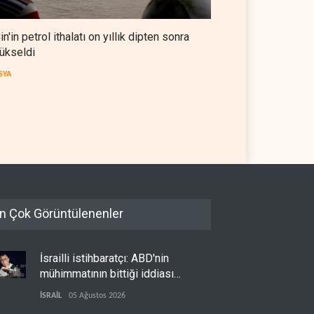
in'in petrol ithalatı on yıllık dipten sonra
ükseldi
SYA
 OPEC'ten ayrıldıktan
The Telegraph: Hürmüz
a petrol üretimini rekor
anlaşması, İran’ın savaşı
eye çıkardı
kazandığını gösteriyor
 DÜNYASI
07 Ağustos 2026
BATI YARIM KÜRE
07 Ağustos 2026
n Çok Görüntülenenler
İsrailli istihbaratçı: ABD'nin
mühimmatının bittiği iddiası
bir iç kavga
İSRAİL
05 Ağustos 2026