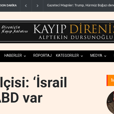
müz Boğazı denetimini doğru..
Irak Direnişi: Misilleme ertelendi, hesap kapa
SON DAKİKA
HABERLER
RÖPORTAJ
KATEGORİLER
MEDYA
isi: ‘İsrail
M
ABD var