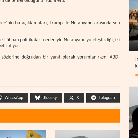
çin de temel olduğunu” iddia etti.
ee'nin bu açıklamaları, Trump ile Netanyahu arasında son
 Lübnan politikaları nedeniyle Netanyahu'yu eleştirdiği, iki
irtiliyor.
 sözlerine doğrudan bir yanıt olarak yorumlanırken, ABD-
I
k
I
WhatsApp
Bluesky
X
Telegram