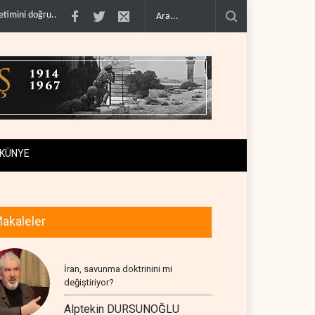
nmadı..
Çin'in petrol ithalatı on yıllık dipten sonra yükseldi..
BAE, OPEC'ten a
KÜNYE
akaleler
İran, savunma doktrinini mi
değiştiriyor?
Alptekin DURSUNOĞLU