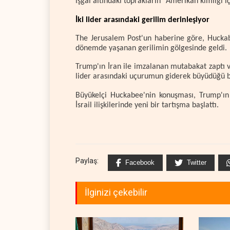
işgal altındaki toprakların “Amerikan kimliği i
İki lider arasındaki gerilim derinleşiyor
The Jerusalem Post'un haberine göre, Huckab
dönemde yaşanan gerilimin gölgesinde geldi.
Trump'ın İran ile imzalanan mutabakat zaptı ve
lider arasındaki uçurumun giderek büyüdüğü bel
Büyükelçi Huckabee'nin konuşması, Trump'ın
İsrail ilişkilerinde yeni bir tartışma başlattı.
Paylaş:
Facebook
Twitter
İlginizi çekebilir