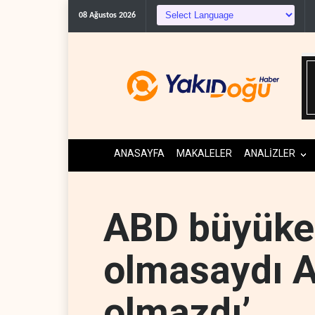
Gazeteci Magnier: Trump, Hür
08 Ağustos 2026
ANASAYFA
MAKALELER
ANALİZLER
ABD büyükelç
olmasaydı 
olmazdı’