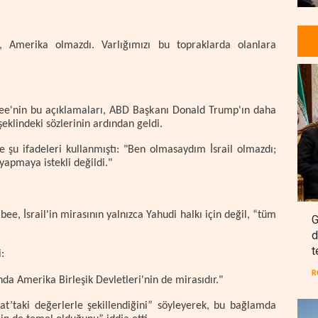
ı, Amerika olmazdı. Varlığımızı bu topraklarda olanlara
ee'nin bu açıklamaları, ABD Başkanı Donald Trump'ın daha
eklindeki sözlerinin ardından geldi.
e şu ifadeleri kullanmıştı: "Ben olmasaydım İsrail olmazdı;
yapmaya istekli değildi."
e, İsrail'in mirasının yalnızca Yahudi halkı için değil, “tüm
G
d
t
:
R
nda Amerika Birleşik Devletleri'nin de mirasıdır."
at’taki değerlerle şekillendiğini” söyleyerek, bu bağlamda