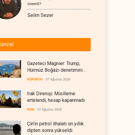
önemli?
Selim Sezer
üncel
Gazeteci Magnier: Trump,
Hürmüz Boğazı denetimini
doğrudan İran ve Umman'a
RÖPORTAJ
07 Ağustos 2026
teslim etti
Irak Direnişi: Misilleme
ertelendi, hesap kapanmadı
IRAK
07 Ağustos 2026
Çin'in petrol ithalatı on yıllık
dipten sonra yükseldi