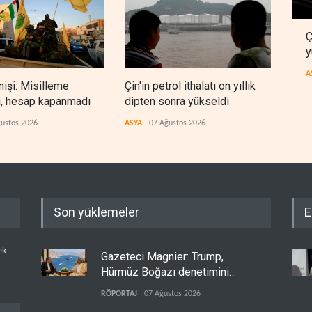
Ç
y
A
nişi: Misilleme
Çin'in petrol ithalatı on yıllık
BAE,
i, hesap kapanmadı
dipten sonra yükseldi
sonr
düz
ustos 2026
ASYA
07 Ağustos 2026
ARAP
Son yüklemeler
E
ek
Gazeteci Magnier: Trump,
Hürmüz Boğazı denetimini
doğrudan İran ve Umman'a
RÖPORTAJ
07 Ağustos 2026
teslim etti