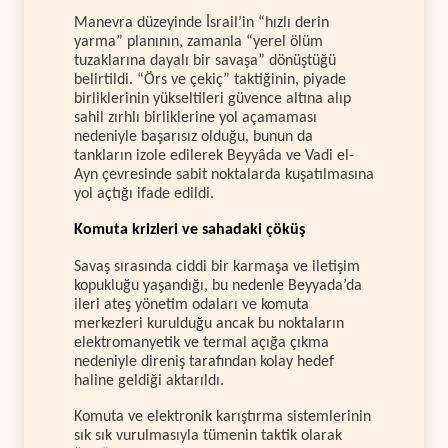
Manevra düzeyinde İsrail’in “hızlı derin
yarma” planının, zamanla “yerel ölüm
tuzaklarına dayalı bir savaşa” dönüştüğü
belirtildi. “Örs ve çekiç” taktiğinin, piyade
birliklerinin yükseltileri güvence altına alıp
sahil zırhlı birliklerine yol açamaması
nedeniyle başarısız olduğu, bunun da
tankların izole edilerek Beyyâda ve Vadi el-
Ayn çevresinde sabit noktalarda kuşatılmasına
yol açtığı ifade edildi.
Komuta krizleri ve sahadaki çöküş
Savaş sırasında ciddi bir karmaşa ve iletişim
kopukluğu yaşandığı, bu nedenle Beyyada’da
ileri ateş yönetim odaları ve komuta
merkezleri kurulduğu ancak bu noktaların
elektromanyetik ve termal açığa çıkma
nedeniyle direniş tarafından kolay hedef
haline geldiği aktarıldı.
Komuta ve elektronik karıştırma sistemlerinin
sık sık vurulmasıyla tümenin taktik olarak