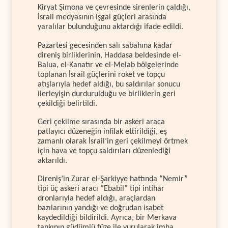
Kiryat Şimona ve çevresinde sirenlerin çaldığı,
İsrail medyasının işgal güçleri arasında
yaralılar bulunduğunu aktardığı ifade edildi.
Pazartesi gecesinden salı sabahına kadar
direniş birliklerinin, Haddasa beldesinde el-
Balua, el-Kanatır ve el-Melab bölgelerinde
toplanan İsrail güçlerini roket ve topçu
atışlarıyla hedef aldığı, bu saldırılar sonucu
ilerleyişin durdurulduğu ve birliklerin geri
çekildiği belirtildi.
Geri çekilme sırasında bir askeri araca
patlayıcı düzeneğin infilak ettirildiği, eş
zamanlı olarak İsrail’in geri çekilmeyi örtmek
için hava ve topçu saldırıları düzenlediği
aktarıldı.
Direniş’in Zurar el-Şarkiyye hattında “Nemir”
tipi üç askeri aracı “Ebabil” tipi intihar
dronlarıyla hedef aldığı, araçlardan
bazılarının yandığı ve doğrudan isabet
kaydedildiği bildirildi. Ayrıca, bir Merkava
tankının güdümlü füze ile vurularak imha