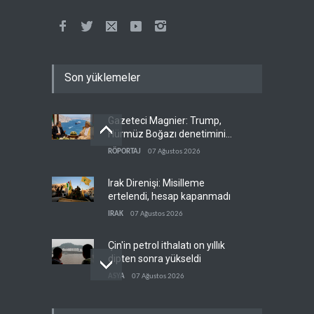
Son yüklemeler
Gazeteci Magnier: Trump,
Hürmüz Boğazı denetimini
doğrudan İran ve Umman'a
RÖPORTAJ
07 Ağustos 2026
teslim etti
Irak Direnişi: Misilleme
ertelendi, hesap kapanmadı
IRAK
07 Ağustos 2026
Çin'in petrol ithalatı on yıllık
dipten sonra yükseldi
ASYA
07 Ağustos 2026
BAE, OPEC'ten ayrıldıktan