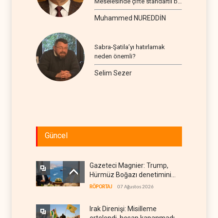
Meselesinde çifte standartlı bir
seyir
Muhammed NUREDDİN
Sabra-Şatila’yı hatırlamak
neden önemli?
Selim Sezer
Güncel
Gazeteci Magnier: Trump,
Hürmüz Boğazı denetimini
doğrudan İran ve Umman'a
RÖPORTAJ
07 Ağustos 2026
teslim etti
Irak Direnişi: Misilleme
ertelendi, hesap kapanmadı