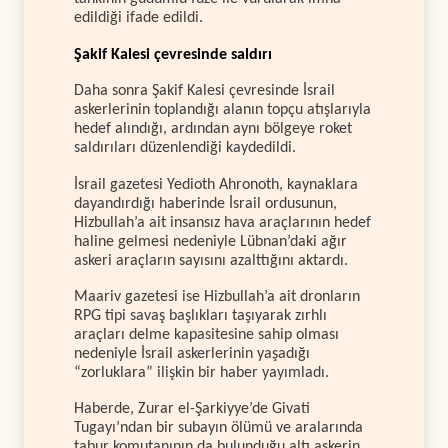
edildiği ifade edildi.
Şakif Kalesi çevresinde saldırı
Daha sonra Şakif Kalesi çevresinde İsrail
askerlerinin toplandığı alanın topçu atışlarıyla
hedef alındığı, ardından aynı bölgeye roket
saldırıları düzenlendiği kaydedildi.
İsrail gazetesi Yedioth Ahronoth, kaynaklara
dayandırdığı haberinde İsrail ordusunun,
Hizbullah’a ait insansız hava araçlarının hedef
haline gelmesi nedeniyle Lübnan’daki ağır
askeri araçların sayısını azalttığını aktardı.
Maariv gazetesi ise Hizbullah’a ait dronların
RPG tipi savaş başlıkları taşıyarak zırhlı
araçları delme kapasitesine sahip olması
nedeniyle İsrail askerlerinin yaşadığı
“zorluklara” ilişkin bir haber yayımladı.
Haberde, Zurar el-Şarkiyye’de Givati
Tugayı’ndan bir subayın ölümü ve aralarında
tabur komutanının da bulunduğu altı askerin