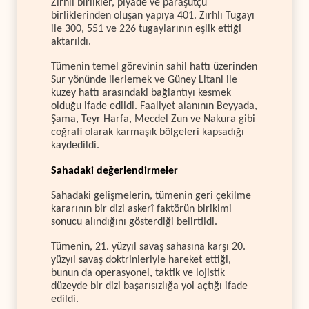
Zırhlı birlikler, piyade ve paraşütçü
birliklerinden oluşan yapıya 401. Zırhlı Tugayı
ile 300, 551 ve 226 tugaylarının eşlik ettiği
aktarıldı.
Tümenin temel görevinin sahil hattı üzerinden
Sur yönünde ilerlemek ve Güney Litani ile
kuzey hattı arasındaki bağlantıyı kesmek
olduğu ifade edildi. Faaliyet alanının Beyyada,
Şama, Teyr Harfa, Mecdel Zun ve Nakura gibi
coğrafi olarak karmaşık bölgeleri kapsadığı
kaydedildi.
Sahadaki değerlendirmeler
Sahadaki gelişmelerin, tümenin geri çekilme
kararının bir dizi askerî faktörün birikimi
sonucu alındığını gösterdiği belirtildi.
Tümenin, 21. yüzyıl savaş sahasına karşı 20.
yüzyıl savaş doktrinleriyle hareket ettiği,
bunun da operasyonel, taktik ve lojistik
düzeyde bir dizi başarısızlığa yol açtığı ifade
edildi.