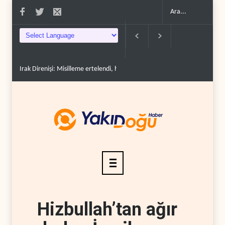
Irak Direnişi: Misilleme ertelendi, hesap kapanmadı..
Çin'in petrol ithalatı 
Hizbullah’tan ağır