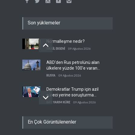
Son yüklemeler
Normalleşme nedir?
İSRAİL EKSENİ
09 Ağustos 2026
ABD'den Rus petrolünü alan
ülkelere yüzde 100'e varan
gümrük vergisi
RUSYA
09 Ağustos 2026
Demokratlar Trump için azil
süreci yerine soruşturma
hazırlıyor
BATI YARIM KÜRE
09 Ağustos 2026
Hürmüz krizi Guyana ve
En Çok Görüntülenenler
Afrika'daki petrol
üreticilerine yaradı
AFRİKA
09 Ağustos 2026