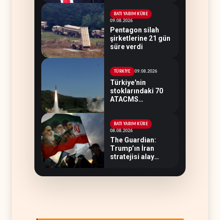
soruşturma
hazırlıyor
BATI YARIM KÜRE
09.08.2026
Pentagon silah
şirketlerine 21 gün
süre verdi
09.08.2026
TÜRKİYE
Türkiye'nin
stoklarındaki 70
ATACMS
Ukrayna'ya
devredilecek
BATI YARIM KÜRE
08.08.2026
The Guardian:
Trump’ın İran
stratejisi alay
konusu oldu