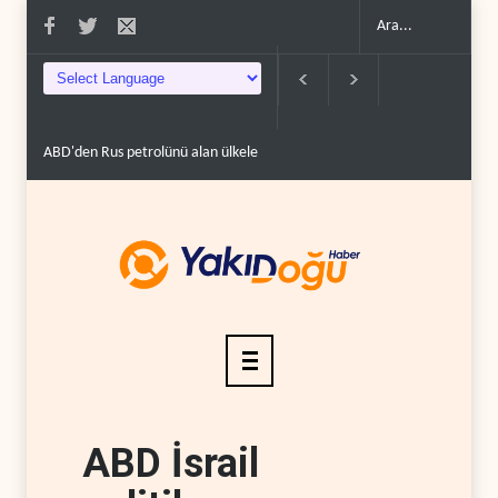
ABD'den Rus petrolünü alan ülkelere yüzde 100'e varan g�..
Demokrat
ABD İsrail