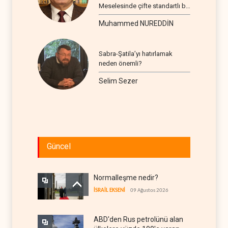
Meselesinde çifte standartlı bir
seyir
Muhammed NUREDDİN
Sabra-Şatila’yı hatırlamak
neden önemli?
Selim Sezer
Güncel
Normalleşme nedir?
İSRAİL EKSENİ
09 Ağustos 2026
ABD'den Rus petrolünü alan