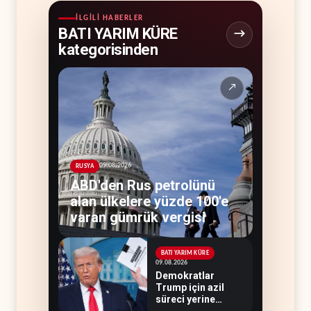
İLGILI HABERLER
BATI YARIM KÜRE
kategorisinden
↗
09.08.2026
RUSYA
ABD'den Rus petrolünü
alan ülkelere yüzde 100'e
varan gümrük vergisi
BATI YARIM KÜRE
09.08.2026
Demokratlar
Trump için azil
süreci yerine