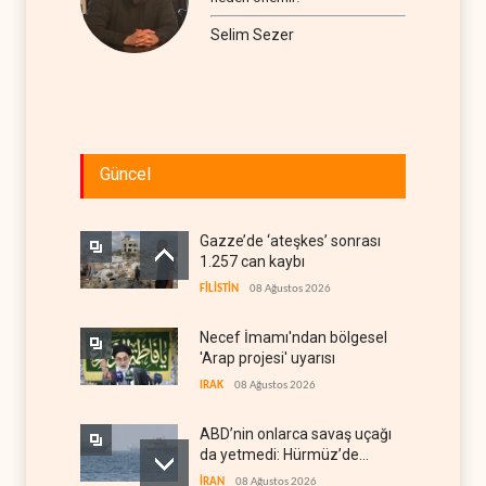
Selim Sezer
Güncel
Gazze’de ‘ateşkes’ sonrası
1.257 can kaybı
FİLİSTİN
08 Ağustos 2026
Necef İmamı'ndan bölgesel
'Arap projesi' uyarısı
IRAK
08 Ağustos 2026
ABD’nin onlarca savaş uçağı
da yetmedi: Hürmüz’de
gemi vuruldu
İRAN
08 Ağustos 2026