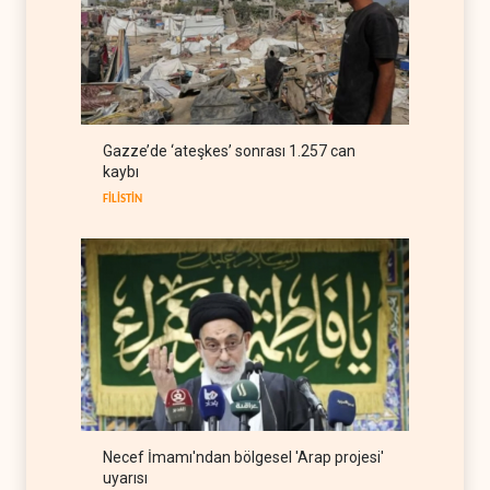
ABD Genelkurmay Başkanı:
Hava gücü Trump'ın
hedeflerine yetmez
BATI YARIM KÜRE
08 Ağustos 2026
The Guardian: Trump’ın İran
Gazze’de ‘ateşkes’ sonrası 1.257 can
stratejisi alay konusu oldu
kaybı
BATI YARIM KÜRE
08 Ağustos 2026
FİLİSTİN
Necef İmamı'ndan bölgesel 'Arap projesi'
uyarısı