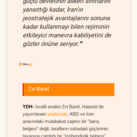
güçlü devletinin askeri sınırlarını
yansıttığı kadar, İran’ın
jeostratejik avantajlarını sonuna
kadar kullanmayı bilen rejiminin
etkileyici manevra kabiliyetini de
gözler önüne seriyor.❞
Zvi Barel
YDH-
İsrailli analist Zvi Barel,
Haaretz
'de
yayımlanan
analizinde
, ABD ve İran
arasındaki mutabakat zaptını bir "barış
belgesi" değil, tarafların sahadaki güçlerinin
tavanına çarptığı bir "mühendislik belgesi"