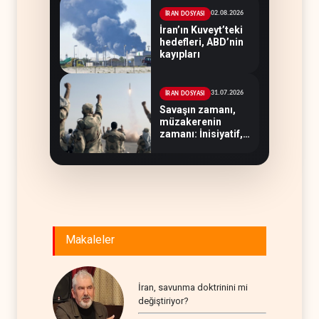
02.08.2026
İRAN DOSYASI
İran’ın Kuveyt’teki
hedefleri, ABD’nin
kayıpları
31.07.2026
İRAN DOSYASI
Savaşın zamanı,
müzakerenin
zamanı: İnisiyatif,
Tahran'ın elinde
Makaleler
İran, savunma doktrinini mi
değiştiriyor?