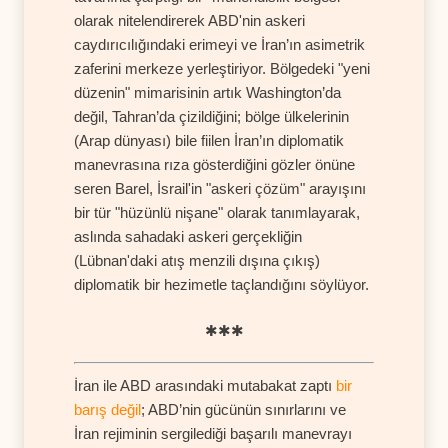
olarak nitelendirerek ABD'nin askeri
caydırıcılığındaki erimeyi ve İran’ın asimetrik
zaferini merkeze yerleştiriyor. Bölgedeki "yeni
düzenin" mimarisinin artık Washington’da
değil, Tahran’da çizildiğini; bölge ülkelerinin
(Arap dünyası) bile fiilen İran’ın diplomatik
manevrasına rıza gösterdiğini gözler önüne
seren Barel, İsrail'in "askeri çözüm" arayışını
bir tür "hüzünlü nişane" olarak tanımlayarak,
aslında sahadaki askeri gerçekliğin
(Lübnan'daki atış menzili dışına çıkış)
diplomatik bir hezimetle taçlandığını söylüyor.
✱✱✱
İran ile ABD arasındaki mutabakat zaptı
bir
barış değil
; ABD’nin gücünün sınırlarını ve
İran rejiminin sergilediği başarılı manevrayı