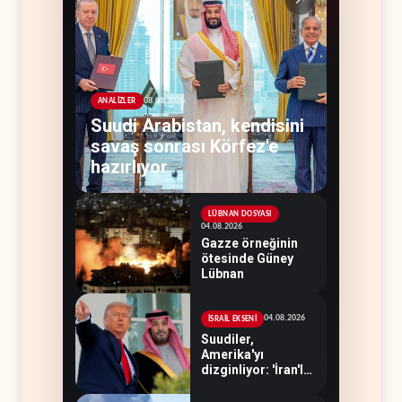
↗
08.08.2026
ANALİZLER
Suudi Arabistan, kendisini
savaş sonrası Körfez'e
hazırlıyor
LÜBNAN DOSYASI
04.08.2026
Gazze örneğinin
ötesinde Güney
Lübnan
04.08.2026
İSRAİL EKSENİ
Suudiler,
Amerika'yı
dizginliyor: 'İran'la
savaşı kaldıracak
gücümüz yok'