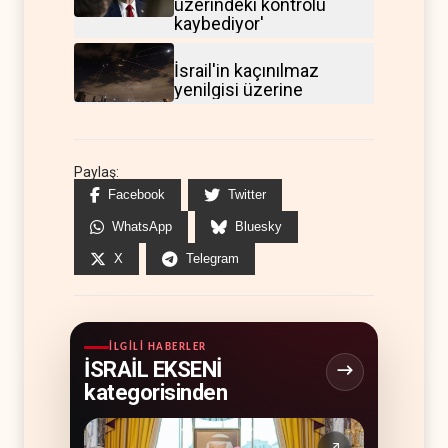
üzerindeki kontrolü
kaybediyor'
İsrail'in kaçınılmaz
yenilgisi üzerine
Paylaş:
Facebook
Twitter
WhatsApp
Bluesky
X
Telegram
İLGILI HABERLER
İSRAİL EKSENİ
kategorisinden