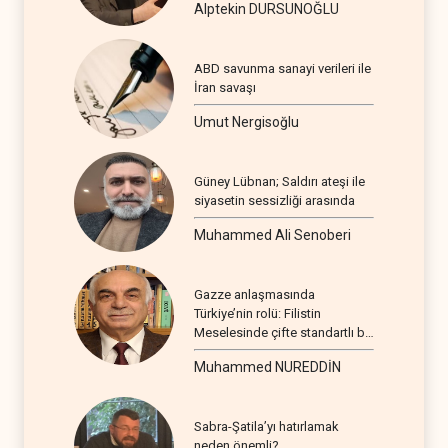
Alptekin DURSUNOĞLU
ABD savunma sanayi verileri ile
İran savaşı
Umut Nergisoğlu
Güney Lübnan; Saldırı ateşi ile
siyasetin sessizliği arasında
Muhammed Ali Senoberi
Gazze anlaşmasında
Türkiye’nin rolü: Filistin
Meselesinde çifte standartlı bir
seyir
Muhammed NUREDDİN
Sabra-Şatila’yı hatırlamak
neden önemli?