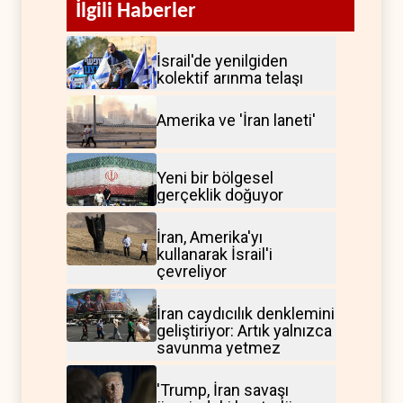
İlgili Haberler
İsrail'de yenilgiden
kolektif arınma telaşı
Amerika ve 'İran laneti'
Yeni bir bölgesel
gerçeklik doğuyor
İran, Amerika'yı
kullanarak İsrail'i
çevreliyor
İran caydıcılık denklemini
geliştiriyor: Artık yalnızca
savunma yetmez
'Trump, İran savaşı