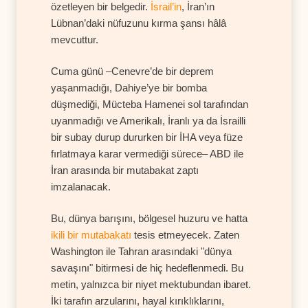
özetleyen bir belgedir.
İsrail’in
, İran’ın
Lübnan’daki nüfuzunu kırma şansı hâlâ
mevcuttur.
Cuma günü –Cenevre’de bir deprem
yaşanmadığı, Dahiye’ye bir bomba
düşmediği, Mücteba Hamenei sol tarafından
uyanmadığı ve Amerikalı, İranlı ya da İsrailli
bir subay durup dururken bir İHA veya füze
fırlatmaya karar vermediği sürece– ABD ile
İran arasında bir mutabakat zaptı
imzalanacak.
Bu, dünya barışını, bölgesel huzuru ve hatta
ikili bir mutabakatı
tesis etmeyecek. Zaten
Washington ile Tahran arasındaki "dünya
savaşını" bitirmesi de hiç hedeflenmedi. Bu
metin, yalnızca bir niyet mektubundan ibaret.
İki tarafın arzularını, hayal kırıklıklarını,