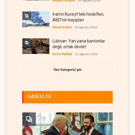
Hüseyin İbrahim
04 Ağustos 2026
İran’ın Kuveyt’teki hedefleri,
ABD’nin kayıpları
Ahmet Erdem
02 Ağustos 2026
Lübnan: Yan yana kantonlar
değil, ortak devlet
Kerim Haddad
01 Ağustos 2026
Tüm Kategoriyi gör
HABERLER