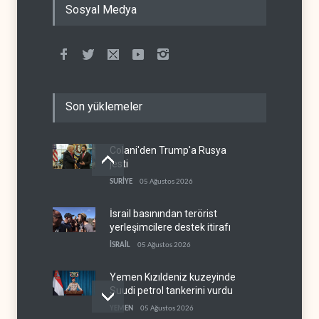
Sosyal Medya
Son yüklemeler
Colani'den Trump'a Rusya
jesti
SURİYE
05 Ağustos 2026
İsrail basınından terörist
yerleşimcilere destek itirafı
İSRAİL
05 Ağustos 2026
Yemen Kızıldeniz kuzeyinde
Suudi petrol tankerini vurdu
YEMEN
05 Ağustos 2026