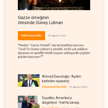
Gazze örneğinin
ötesinde Güney Lübnan
Rukiye Şemseddin
04 Ağustos 2026
❝Neden “Gazze Modeli” olarak kısaltılan kavram,
“İsrail”in Güney Lübnan’a yönelik, tarihi çok eskilere
dayanan ve spesifik nitelik taşıyan saldırganlık çizgisini
gözden kaçırıyor?❞
Ahmed Davutoğlu: 'Aydın'ı
katleden siyasetçi
Muhammed Nureddin
04 Ağustos 2026
Suudiler, Amerika'yı
dizginliyor: 'İran'la savaşı
kaldıracak gücümüz yok'