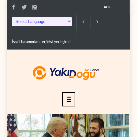
ınından terörist yerleşimcilere destek itiraf..
Yemen Kızıldeniz kuzeyinde Suudi p