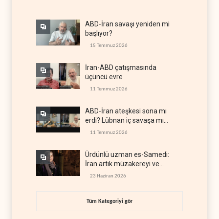
ABD-İran savaşı yeniden mi
başlıyor?
15 Temmuz 2026
İran-ABD çatışmasında
üçüncü evre
11 Temmuz 2026
ABD-İran ateşkesi sona mı
erdi? Lübnan iç savaşa mı
gidiyor?
11 Temmuz 2026
Ürdünlü uzman es-Samedi:
İran artık müzakereyi ve
çatışmayı aynı anda yürütüyor
23 Haziran 2026
Tüm Kategoriyi gör