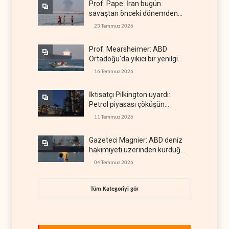
Prof. Pape: İran bugün
savaştan önceki dönemden
çok daha güçlü
23 Temmuz 2026
Prof. Mearsheimer: ABD
Ortadoğu'da yıkıcı bir yenilgi
aldı
16 Temmuz 2026
İktisatçı Pilkington uyardı:
Petrol piyasası çöküşün
eşiğinde
11 Temmuz 2026
Gazeteci Magnier: ABD deniz
hakimiyeti üzerinden kurduğu
küresel gücü kaybetti
04 Temmuz 2026
Tüm Kategoriyi gör