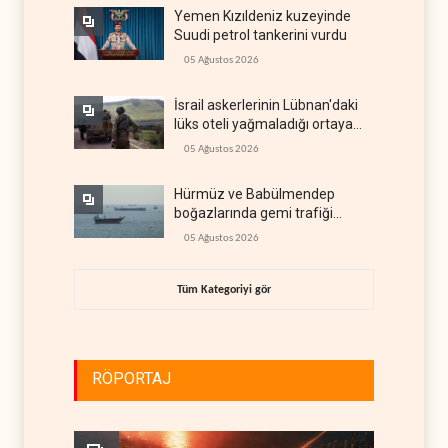
Yemen Kızıldeniz kuzeyinde
Suudi petrol tankerini vurdu
05 Ağustos 2026
İsrail askerlerinin Lübnan'daki
lüks oteli yağmaladığı ortaya
çıktı
05 Ağustos 2026
Hürmüz ve Babülmendep
boğazlarında gemi trafiği
durağan seyrini koruyor
05 Ağustos 2026
Tüm Kategoriyi gör
RÖPORTAJ