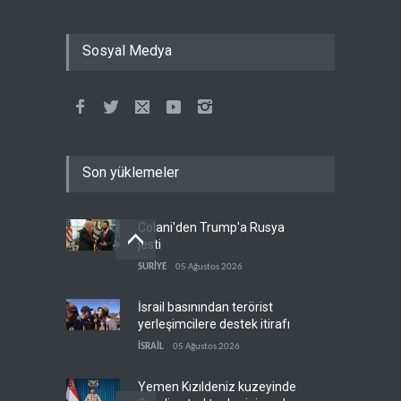
Sosyal Medya
Son yüklemeler
Colani'den Trump'a Rusya
jesti
SURİYE
05 Ağustos 2026
İsrail basınından terörist
yerleşimcilere destek itirafı
İSRAİL
05 Ağustos 2026
Yemen Kızıldeniz kuzeyinde