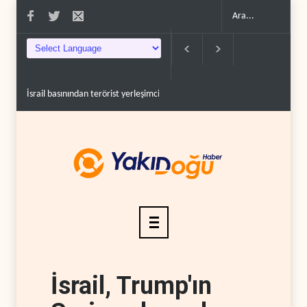
İsrail basınından terörist yerleşimcilere destek itiraf..
Yemen Kızıldeniz 
İsrail, Trump'ın