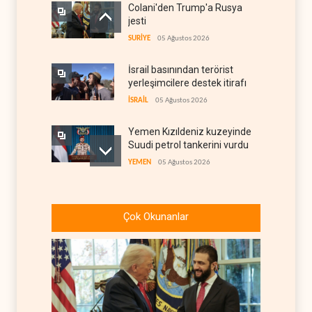
Colani'den Trump'a Rusya
jesti
SURİYE
05 Ağustos 2026
İsrail basınından terörist
yerleşimcilere destek itirafı
İSRAİL
05 Ağustos 2026
Yemen Kızıldeniz kuzeyinde
Suudi petrol tankerini vurdu
YEMEN
05 Ağustos 2026
İsrail askerlerinin
Lübnan'daki lüks oteli
Çok Okunanlar
yağmaladığı ortaya çıktı
İSRAİL
05 Ağustos 2026
Hürmüz ve Babülmendep
boğazlarında gemi trafiği
durağan seyrini koruyor
İRAN
05 Ağustos 2026