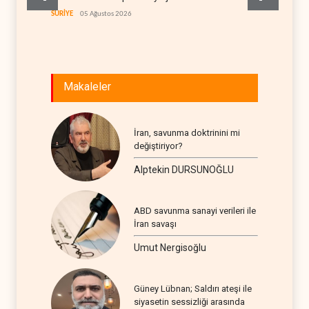
itirafı
SURİYE
05 Ağustos 2026
İSRAİL
0
Makaleler
İran, savunma doktrinini mi
değiştiriyor?
Alptekin DURSUNOĞLU
ABD savunma sanayi verileri ile
İran savaşı
Umut Nergisoğlu
Güney Lübnan; Saldırı ateşi ile
siyasetin sessizliği arasında