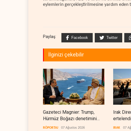
eylemlerin gerçekleştirilmesine yardım eden tü
Paylaş:
Facebook
Twitter
İlginizi çekebilir
Gazeteci Magnier: Trump,
Irak Dire
Hürmüz Boğazı denetimini
ertelend
doğrudan İran ve Umman'a
RÖPORTAJ
07 Ağustos 2026
IRAK
07 Ağ