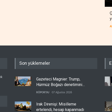
Ç
y
A
Son yüklemeler
E
ek
Gazeteci Magnier: Trump,
Hürmüz Boğazı denetimini
doğrudan İran ve Umman'a
RÖPORTAJ
07 Ağustos 2026
teslim etti
Irak Direnişi: Misilleme
ertelendi, hesap kapanmadı