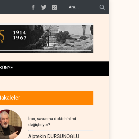
 kapanmadı..
Çin'in petrol ithalatı on yıllık dipten sonra yükseldi..
BAE, OPEC't
KÜNYE
akaleler
İran, savunma doktrinini mi
değiştiriyor?
Alptekin DURSUNOĞLU