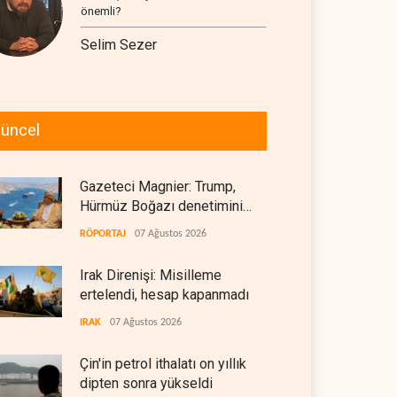
önemli?
Selim Sezer
üncel
Gazeteci Magnier: Trump,
Hürmüz Boğazı denetimini
doğrudan İran ve Umman'a
RÖPORTAJ
07 Ağustos 2026
teslim etti
Irak Direnişi: Misilleme
ertelendi, hesap kapanmadı
IRAK
07 Ağustos 2026
Çin'in petrol ithalatı on yıllık
dipten sonra yükseldi