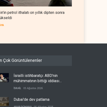
in'in petrol ithalatı on yıllık dipten sonra
ükseldi
SYA
n Çok Görüntülenenler
İsrailli istihbaratçı: ABD'nin
mühimmatının bittiği iddiası
bir iç kavga
İSRAİL
05 Ağustos 2026
Dubai'de dev patlama
ARAP DÜNYASI
05 Ağustos 2026