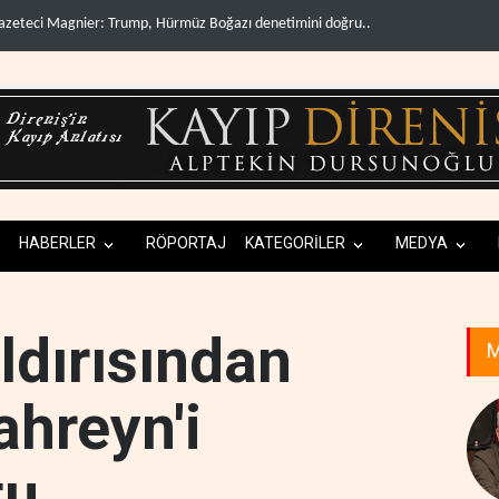
 Hürmüz Boğazı denetimini doğru..
Irak Direnişi: Misilleme ertelendi, hesap
HABERLER
RÖPORTAJ
KATEGORİLER
MEDYA
ldırısından
M
ahreyn'i
tu