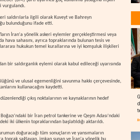
letler (BM) Şartı uyarınca güç kullanma yasağına ilişkin
i vurgulandı.
 saldırılarla ilgili olarak Kuveyt ve Bahreyn
ğu bulunduğunu ifade etti.
fların İran'a yönelik askeri eylemler gerçekleştirmesi veya
da hava sahasını, ayrıca topraklarında bulunan tesis ve
lararası hukukun temel kurallarına ve iyi komşuluk ilişkileri
n bir saldırganlık eylemi olarak kabul edileceği uyarısında
tünlüğünü ve ulusal egemenliğini savunma hakkı çerçevesinde,
nlarını kullanacağını kaydetti.
G
düzenlendiği çıkış noktalarının ve kaynaklarının hedef
d
t
oğazı'ndaki bir İran petrol tankerine ve Qeşm Adası'ndaki
R
deki iki ülkenin topraklarından başlatıldığı aktarıldı.
durumun doğuracağı tüm sonuçların ve yansımaların
ara toprak sağlayan, imkan sunan ve İran'a yönelik bu