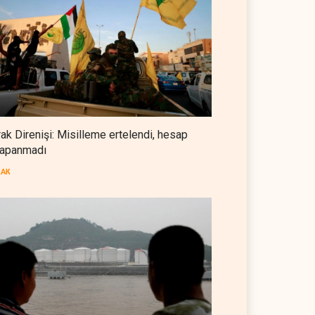
Foreign Affairs: ABD
Ortadoğu'dan elini çekmeli
BATI YARIM KÜRE
07 Ağustos 2026
Suudi Arabistan, Türkiye ve
Pakistan ortak savunma
anlaşması imzaladı
ARAP DÜNYASI
07 Ağustos 2026
rak Direnişi: Misilleme ertelendi, hesap
apanmadı
ABD, Suudi Arabistan'dan
petrol ithalatını 40 yıl sonra ilk
RAK
kez durdurdu
BATI YARIM KÜRE
07 Ağustos 2026
 OPEC'ten ayrıldıktan
The Telegraph: Hürmüz
a petrol üretimini rekor
anlaşması, İran’ın savaşı
eye çıkardı
kazandığını gösteriyor
 DÜNYASI
07 Ağustos 2026
BATI YARIM KÜRE
07 Ağustos 2026