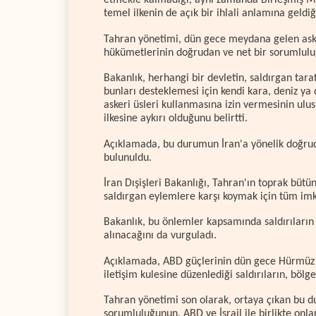
etmekle kalmadığı, aynı zamanda Birleşmiş Mil
temel ilkenin de açık bir ihlali anlamına geldiğ
Tahran yönetimi, dün gece meydana gelen askeri
hükümetlerinin doğrudan ve net bir sorumlulu
Bakanlık, herhangi bir devletin, saldırgan tara
bunları desteklemesi için kendi kara, deniz ya 
askeri üsleri kullanmasına izin vermesinin ulus
ilkesine aykırı olduğunu belirtti.
Açıklamada, bu durumun İran'a yönelik doğruda
bulunuldu.
İran Dışişleri Bakanlığı, Tahran'ın toprak bü
saldırgan eylemlere karşı koymak için tüm imka
Bakanlık, bu önlemler kapsamında saldırıların 
alınacağını da vurguladı.
Açıklamada, ABD güçlerinin dün gece Hürmüz B
iletişim kulesine düzenlediği saldırıların, bölge
Tahran yönetimi son olarak, ortaya çıkan bu 
sorumluluğunun, ABD ve İsrail ile birlikte onl