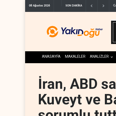
Gazeteci Magnier: Trump,
08 Ağustos 2026
SON DAKİKA
ANASAYFA
MAKALELER
ANALİZLER
İran, ABD sa
Kuveyt ve B
sorumlu tut