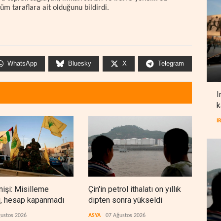
m taraflara ait olduğunu bildirdi.
WhatsApp
Bluesky
X
Telegram
I
k
I
nişi: Misilleme
Çin'in petrol ithalatı on yıllık
BAE,
i, hesap kapanmadı
dipten sonra yükseldi
sonr
düz
ustos 2026
ASYA
07 Ağustos 2026
ARAP