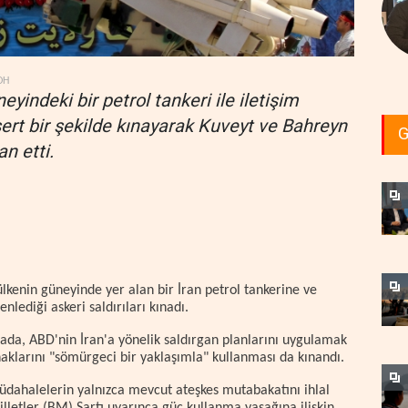
DH
neyindeki bir petrol tankeri ile iletişim
 sert bir şekilde kınayarak Kuveyt ve Bahreyn
G
n etti.
ülkenin güneyinde yer alan bir İran petrol tankerine ve
nlediği askeri saldırıları kınadı.
da, ABD'nin İran'a yönelik saldırgan planlarını uygulamak
naklarını "sömürgeci bir yaklaşımla" kullanması da kınandı.
üdahalelerin yalnızca mevcut ateşkes mutabakatını ihlal