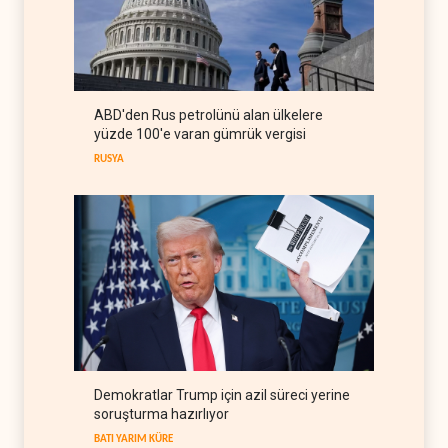
Nüceba Hareketi: Suudi
rejimiyle uzlaşma yok,
misilleme var
IRAK
09 Ağustos 2026
ABD'den Rus petrolünü alan ülkelere
The Guardian: Trump’ın İran
yüzde 100'e varan gümrük vergisi
stratejisi alay konusu oldu
RUSYA
BATI YARIM KÜRE
08 Ağustos 2026
Demokratlar Trump için azil süreci yerine
soruşturma hazırlıyor
BATI YARIM KÜRE