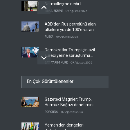
Normalleşme nedir?
İSRAİL EKSENİ
09 Ağustos 2026
ABD'den Rus petrolünü alan
ülkelere yüzde 100'e varan
gümrük vergisi
RUSYA
09 Ağustos 2026
Demokratlar Trump için azil
süreci yerine soruşturma
hazırlıyor
BATI YARIM KÜRE
09 Ağustos 2026
Hürmüz krizi Guyana ve
En Çok Görüntülenenler
Afrika'daki petrol
üreticilerine yaradı
AFRİKA
09 Ağustos 2026
Gazeteci Magnier: Trump,
Pentagon silah şirketlerine
Hürmüz Boğazı denetimini
21 gün süre verdi
doğrudan İran ve Umman'a
RÖPORTAJ
07 Ağustos 2026
BATI YARIM KÜRE
09 Ağustos 2026
teslim etti
Yemen’den dengeleri