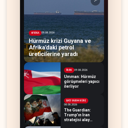
↗
09.08.2026
AFRİKA
Hürmüz krizi Guyana ve
Afrika'daki petrol
üreticilerine yaradı
09.08.2026
İRAN
Umman: Hürmüz
görüşmeleri yapıcı
ilerliyor
BATI YARIM KÜRE
08.08.2026
The Guardian:
Trump’ın İran
stratejisi alay
konusu oldu