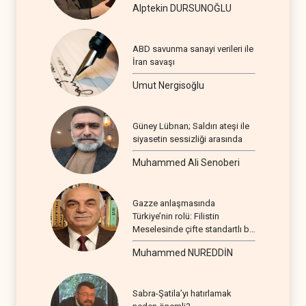
Alptekin DURSUNOĞLU
ABD savunma sanayi verileri ile
İran savaşı
Umut Nergisoğlu
Güney Lübnan; Saldırı ateşi ile
siyasetin sessizliği arasında
Muhammed Ali Senoberi
Gazze anlaşmasında
Türkiye’nin rolü: Filistin
Meselesinde çifte standartlı bir
seyir
Muhammed NUREDDİN
Sabra-Şatila’yı hatırlamak