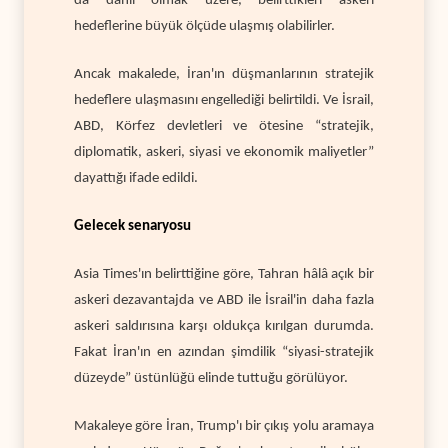
da dahil olmak üzere, belirttikleri askeri
hedeflerine büyük ölçüde ulaşmış olabilirler.
Ancak makalede, İran'ın düşmanlarının stratejik
hedeflere ulaşmasını engellediği belirtildi. Ve İsrail,
ABD, Körfez devletleri ve ötesine “stratejik,
diplomatik, askeri, siyasi ve ekonomik maliyetler”
dayattığı ifade edildi.
Gelecek senaryosu
Asia Times'ın belirttiğine göre, Tahran hâlâ açık bir
askeri dezavantajda ve ABD ile İsrail'in daha fazla
askeri saldırısına karşı oldukça kırılgan durumda.
Fakat İran'ın en azından şimdilik “siyasi-stratejik
düzeyde” üstünlüğü elinde tuttuğu görülüyor.
Makaleye göre İran, Trump'ı bir çıkış yolu aramaya