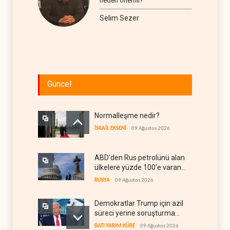
neden önemli?
Selim Sezer
Güncel
Normalleşme nedir?
İSRAİL EKSENİ
09 Ağustos 2026
ABD'den Rus petrolünü alan
ülkelere yüzde 100'e varan
gümrük vergisi
RUSYA
09 Ağustos 2026
Demokratlar Trump için azil
süreci yerine soruşturma
hazırlıyor
BATI YARIM KÜRE
09 Ağustos 2026