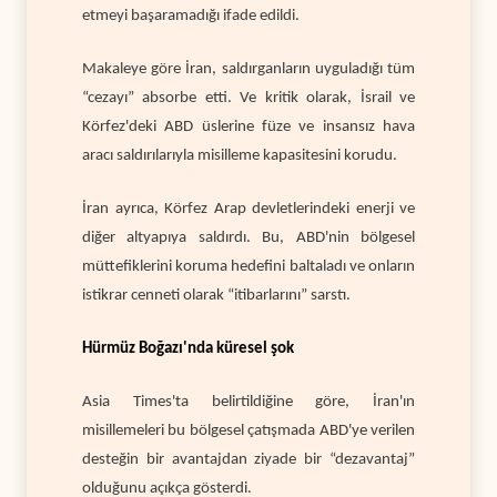
etmeyi başaramadığı ifade edildi.
Makaleye göre İran, saldırganların uyguladığı tüm
“cezayı” absorbe etti. Ve kritik olarak, İsrail ve
Körfez'deki ABD üslerine füze ve insansız hava
aracı saldırılarıyla misilleme kapasitesini korudu.
İran ayrıca, Körfez Arap devletlerindeki enerji ve
diğer altyapıya saldırdı. Bu, ABD'nin bölgesel
müttefiklerini koruma hedefini baltaladı ve onların
istikrar cenneti olarak “itibarlarını” sarstı.
Hürmüz Boğazı'nda küresel şok
Asia Times'ta belirtildiğine göre, İran'ın
misillemeleri bu bölgesel çatışmada ABD'ye verilen
desteğin bir avantajdan ziyade bir “dezavantaj”
olduğunu açıkça gösterdi.