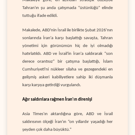
Makaleye göre, en azından stratejik düzeyde
Tahran'ın şu anda çatışmada “üstünlüğü” elinde
tuttuğu ifade edildi.
Makalede, ABD'nin İsrail ile birlikte Şubat 2026'nın
sonlarında İran'a karşı başlattığı savaşta, Tahran
yönetimi için görünümün hiç de iyi olmadığı
hatırlatıldı. ABD ve İsrail'in İran'a saldırarak “son
derece orantısız” bir çatışma başlattığı, İslam
Cumhuriyeti'ni nükleer silaha ve gezegendeki en
gelişmiş askeri kabiliyetlere sahip iki düşmanla
karşı karşıya getirdiği vurgulandı.
Ağır saldırılara rağmen İran'ın direnişi
Asia Times'ın aktardığına göre, ABD ve İsrail
saldırısının ölçeği İran'ın “on yıllardır yaşadığı her
şeyden çok daha büyüktü.”