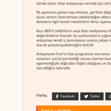
olmak üzere nihai anlaşmaya varmak için yürü
İlk aşamanın güven inşa etmeye, gerilimi düşü
siyasi ortamı hazırlamaya odaklandığını aktar
konularla ilgili temel meselelerin ikinci aşam
Bazı ABD'li yetkililerin veya Batı medyasının il
değerlendiren kaynak, bu açıklamaların çoğunl
anlaşmayı kendi iç kamuoyuna sunma çabası ol
olarak yansıtmayabileceğini belirtti.
Anlaşmanın İran'ın füze programını sınırlama 
unsurları içerip içermediği sorusu üzerine kay
egemenliğiyle doğrudan ilişkili olduğunu ve bu
ilan ettiğini hatırlattı.
Paylaş:
Facebook
Twitter
İlginizi çekebilir