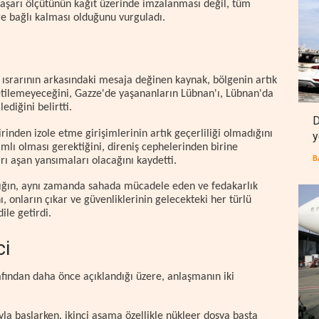
aşarı ölçütünün kağıt üzerinde imzalanması değil, tüm
e bağlı kalması olduğunu vurguladı.
i ısrarının arkasındaki mesaja değinen kaynak, bölgenin artık
etilemeyeceğini, Gazze'de yaşananların Lübnan'ı, Lübnan'da
ediğini belirtti.
D
inden izole etme girişimlerinin artık geçerliliği olmadığını
y
amlı olması gerektiğini, direniş cephelerinden birine
B
arı aşan yansımaları olacağını kaydetti.
ılığın, aynı zamanda sahada mücadele eden ve fedakarlık
ı, onların çıkar ve güvenliklerinin gelecekteki her türlü
ile getirdi.
ci
afından daha önce açıklandığı üzere, anlaşmanın iki
la başlarken, ikinci aşama özellikle nükleer dosya başta