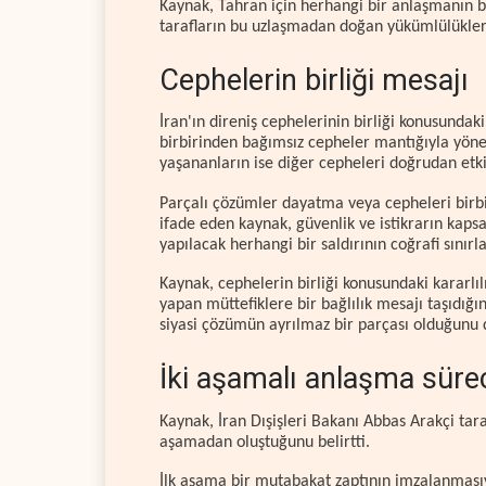
Kaynak, Tahran için herhangi bir anlaşmanın b
tarafların bu uzlaşmadan doğan yükümlülükler
Cephelerin birliği mesajı
İran'ın direniş cephelerinin birliği konusundak
birbirinden bağımsız cepheler mantığıyla yön
yaşananların ise diğer cepheleri doğrudan etkil
Parçalı çözümler dayatma veya cepheleri birbir
ifade eden kaynak, güvenlik ve istikrarın kaps
yapılacak herhangi bir saldırının coğrafi sınırl
Kaynak, cephelerin birliği konusundaki kararl
yapan müttefiklere bir bağlılık mesajı taşıdığın
siyasi çözümün ayrılmaz bir parçası olduğunu d
İki aşamalı anlaşma süre
Kaynak, İran Dışişleri Bakanı Abbas Arakçi tar
aşamadan oluştuğunu belirtti.
İlk aşama bir mutabakat zaptının imzalanmasıy