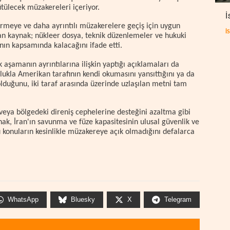
tülecek müzakereleri içeriyor.
İ
rmeye ve daha ayrıntılı müzakerelere geçiş için uygun
İ
an kaynak; nükleer dosya, teknik düzenlemeler ve hukuki
anın kapsamında kalacağını ifade etti.
k aşamanın ayrıntılarına ilişkin yaptığı açıklamaları da
ukla Amerikan tarafının kendi okumasını yansıttığını ya da
duğunu, iki taraf arasında üzerinde uzlaşılan metni tam
veya bölgedeki direniş cephelerine desteğini azaltma gibi
nak, İran'ın savunma ve füze kapasitesinin ulusal güvenlik ve
 konuların kesinlikle müzakereye açık olmadığını defalarca
WhatsApp
Bluesky
X
Telegram