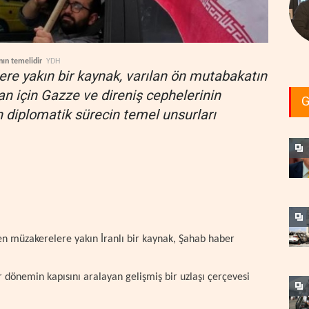
nın temelidir
YDH
ere yakın bir kaynak, varılan ön mutabakatın
ran için Gazze ve direniş cephelerinin
G
en diplomatik sürecin temel unsurları
en müzakerelere yakın İranlı bir kaynak, Şahab haber
r dönemin kapısını aralayan gelişmiş bir uzlaşı çerçevesi