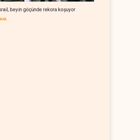
srail, beyin göçünde rekora koşuyor
SRAİL