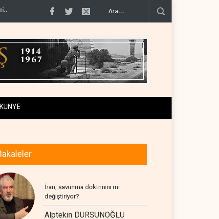
imcilere ..
İsrail, beyin göçünde rekora koşuyor..
Kolombiya kartelleri Ukray
KÜNYE
akaleler
İran, savunma doktrinini mi
değiştiriyor?
Alptekin DURSUNOĞLU