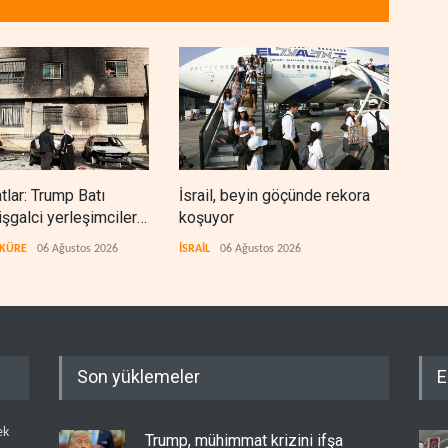
lar: Trump Batı
İsrail, beyin göçünde rekora
Kolo
işgalci yerleşimcilere
koşuyor
Ukra
ık sağladı
tekn
 KÜRE
06 Ağustos 2026
İSRAİL
06 Ağustos 2026
AVRA
Son yüklemeler
E
ek
Trump, mühimmat krizini ifşa