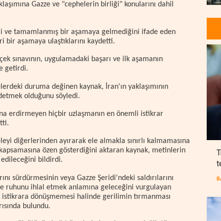
laşımına Gazze ve "cephelerin birliği" konularını dahil
hai ve tamamlanmış bir aşamaya gelmediğini ifade eden
ri bir aşamaya ulaştıklarını kaydetti.
çek sınavının, uygulamadaki başarı ve ilk aşamanın
e getirdi.
helerdeki duruma değinen kaynak, İran'ın yaklaşımının
ddetmek olduğunu söyledi.
ona erdirmeyen hiçbir uzlaşmanın en önemli istikrar
ti.
eleyi diğerlerinden ayırarak ele almakla sınırlı kalmamasına
 kapsamasına özen gösterdiğini aktaran kaynak, metinlerin
T
dileceğini bildirdi.
t
ını sürdürmesinin veya Gazze Şeridi'ndeki saldırılarını
B
ve ruhunu ihlal etmek anlamına geleceğini vurgulayan
ve istikrara dönüşmemesi halinde gerilimin tırmanması
rısında bulundu.