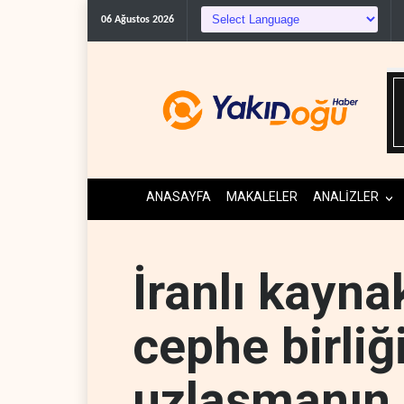
06 Ağustos 2026
ANASAYFA
MAKALELER
ANALİZLER
İranlı kayna
cephe birliğ
uzlaşmanın 