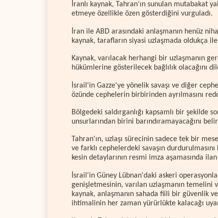
İranlı kaynak, Tahran’ın sunulan mutabakat yak
etmeye özellikle özen gösterdiğini vurguladı.
İran ile ABD arasındaki anlaşmanın henüz ni
kaynak, tarafların siyasi uzlaşmada oldukça ile
Kaynak, varılacak herhangi bir uzlaşmanın ger
hükümlerine gösterilecek bağlılık olacağını dil
İsrail'in Gazze'ye yönelik savaşı ve diğer cep
özünde cephelerin birbirinden ayrılmasını re
Bölgedeki saldırganlığı kapsamlı bir şekilde s
unsurlarından birini barındıramayacağını belirt
Tahran'ın, uzlaşı sürecinin sadece tek bir mes
ve farklı cephelerdeki savaşın durdurulmasını
kesin detaylarının resmi imza aşamasında ilan e
İsrail'in Güney Lübnan'daki askeri operasyonlar
genişletmesinin, varılan uzlaşmanın temelini 
kaynak, anlaşmanın sahada fiili bir güvenlik 
ihtimalinin her zaman yürürlükte kalacağı uya