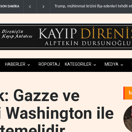
Demokratlar: Trump Batı Şeria'da işgalci yerleş
SON DAKİKA
HABERLER
RÖPORTAJ
KATEGORİLER
MEDYA
k: Gazze ve
M
i Washington ile
temelidir