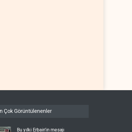
mbiya kartelleri
Suudi Arabistan, Asya için
yna'daki İHA
petrol fiyatını altı yılın en
olojisinin peşine düştü
düşüğüne indirdi
SYA
06 Ağustos 2026
ARAP DÜNYASI
06 Ağustos 2026
n Çok Görüntülenenler
Bu yılki Erbain’in mesajı