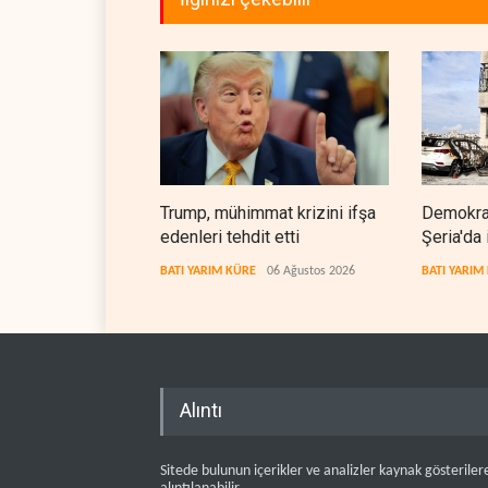
Trump, mühimmat krizini ifşa
Demokrat
edenleri tehdit etti
Şeria'da 
cezasızl
BATI YARIM KÜRE
06 Ağustos 2026
BATI YARIM
Alıntı
Sitede bulunun içerikler ve analizler kaynak gösteriler