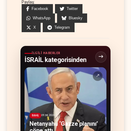
Paylaş:
Facebook
Twitter
WhatsApp
Bluesky
X
Telegram
İLGILI HABERLER
İSRAİL kategorisinden
↗
09.08.2026
İSRAİL
Netanyahu ‘Gazze planını’
çöpe attı