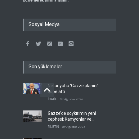
gösterilerek alıntılanabilir .
Sosyal Medya
Son yüklemeler
Netanyahu ‘Gazze planını’
çöpe attı
İSRAİL
09 Ağustos 2026
Gazze’de soykırımın yeni
cephesi: Kamyonlar ve
sürücüler de hedefte
FİLİSTİN
09 Ağustos 2026