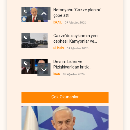
Netanyahu ‘Gazze planını’
çöpe attı
İSRAİL
09 Ağustos 2026
Gazze’de soykırımın yeni
cephesi: Kamyonlar ve
sürücüler de hedefte
FİLİSTİN
09 Ağustos 2026
Devrim Lideri ve
Pizişkiyan’dan kritik
görüşme
İRAN
09 Ağustos 2026
Yemen’den Suudi destekli
güçlere büyük operasyon
Çok Okunanlar
YEMEN
09 Ağustos 2026
Grönland’da izinsiz sondaj
hamlesi
BATI YARIM KÜRE
09 Ağustos 2026