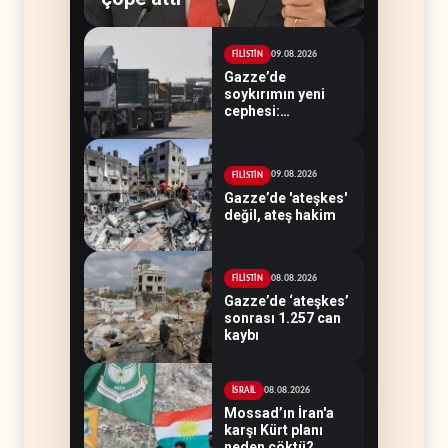
09.08.2026
FİLİSTİN
Gazze’de
soykırımın yeni
cephesi:
Kamyonlar ve
sürücüler de
hedefte
09.08.2026
FİLİSTİN
Gazze’de 'ateşkes'
değil, ateş hakim
08.08.2026
FİLİSTİN
Gazze’de ‘ateşkes’
sonrası 1.257 can
kaybı
08.08.2026
İSRAİL
Mossad’ın İran'a
karşı Kürt planı
neden çöktü?