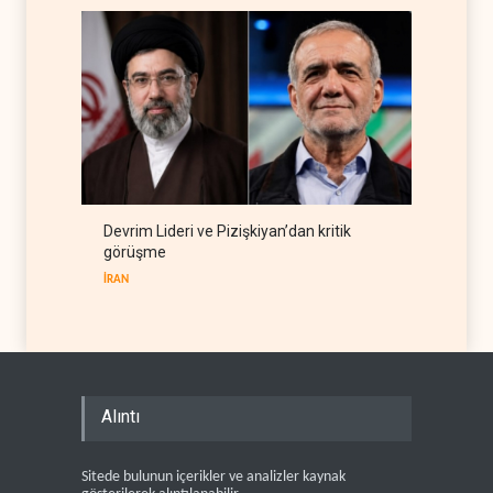
Devrim Lideri ve Pizişkiyan’dan kritik
görüşme
İRAN
Alıntı
Sitede bulunun içerikler ve analizler kaynak