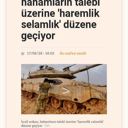
hahamların talebi
üzerine 'haremlik
selamlık' düzene
geçiyor
Bu sayfayı yazdır
17/06/26 - 16:02
İsrail ordusu, hahamların talebi üzerine 'haremlik selamlık'
düzene geçiyor
YDH