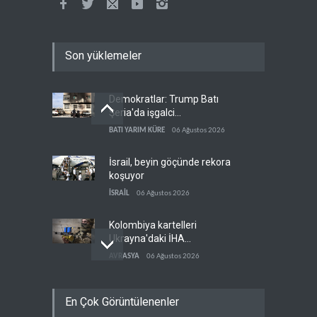
Son yüklemeler
Demokratlar: Trump Batı
Şeria'da işgalci
yerleşimcilere cezasızlık
BATI YARIM KÜRE
06 Ağustos 2026
sağladı
İsrail, beyin göçünde rekora
koşuyor
İSRAİL
06 Ağustos 2026
Kolombiya kartelleri
Ukrayna'daki İHA
teknolojisinin peşine düştü
AVRASYA
06 Ağustos 2026
Suudi Arabistan, Asya için
En Çok Görüntülenenler
petrol fiyatını altı yılın en
düşüğüne indirdi