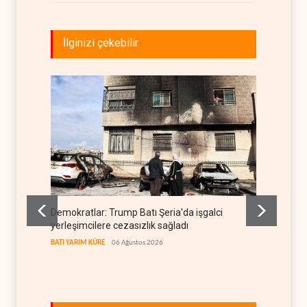
İlginizi çekebilir
Demokratlar: Trump Batı Şeria'da işgalci
İsrail,
yerleşimcilere cezasızlık sağladı
İSRAİL
0
BATI YARIM KÜRE
06 Ağustos 2026