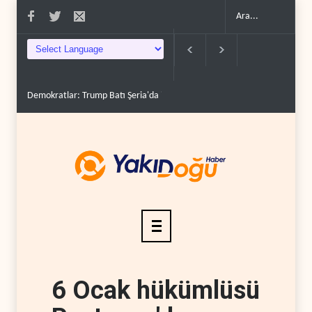
Demokratlar: Trump Batı Şeria'da işgalci yerleşimcilere ..
İsrail, beyin göçünd
6 Ocak hükümlüsü