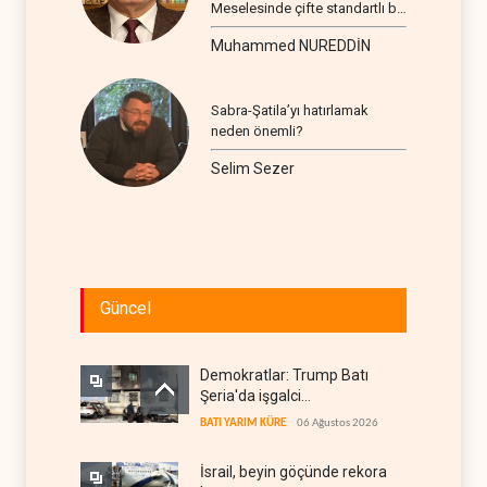
Meselesinde çifte standartlı bir
seyir
Muhammed NUREDDİN
Sabra-Şatila’yı hatırlamak
neden önemli?
Selim Sezer
Güncel
Demokratlar: Trump Batı
Şeria'da işgalci
yerleşimcilere cezasızlık
BATI YARIM KÜRE
06 Ağustos 2026
sağladı
İsrail, beyin göçünde rekora