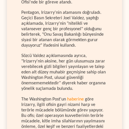
Ofisi'nde bir göreve atandı.
Pentagon, Irizarry'nin atamasını doğruladı.
Geçici Basın Sekreteri Joel Valdez, yaptığı
açıklamada, Irizarry'nin "nitelikli ve
vatansever genç bir profesyonel" olduğunu
belirterek, "Onu Savaş Bakanlığı bünyesinde
siyasi bir atanan olarak görmekten gurur
duyuyoruz" ifadesini kullandı.
Sözcü Valdez açıklamasında ayrıca,
"Irizarry'nin aksine, her gün ulusumuza zarar
verebilecek gizli bilgileri yayınlayan ve talep
eden alt düzey muhabir geçmişine sahip olan
Washington Post, ulusal güvenliği
önemsememektedir" diyerek haber organına
yönelik suçlamada bulundu.
The Washington Post'un
haberine
göre
Irizarry, ilgili ofisin gayri nizami harp ve
terörle mücadele bölümünde görev yapıyor.
Bu ofis; özel operasyon kuvvetlerinin terörle
mücadele, kitle imha silahlarının yayılmasını
önleme, özel keşif ve benzeri faaliyetlerdeki