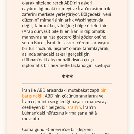
olarak nitelendirerek ABD'nin askeri
caydırıcılığındaki erimeyi ve İran’ın asimetrik
zaferini merkeze yerleştiriyor. Bölgedeki "yeni
düzenin" mimarisinin artık Washington’da
değil, Tahran’da çizildiğini; bölge ülkelerinin
(Arap dünyası) bile fiilen İran’ın diplomatik
manevrasına rıza gösterdiğini gözler önüne
seren Barel, İsrail'in "askeri çözüm" arayışını
bir tür "hüzünlü nişane" olarak tanımlayarak,
aslında sahadaki askeri gerçekliğin
(Lübnan'daki atış menzili dışına çıkış)
diplomatik bir hezimetle taçlandığını söylüyor.
✱✱✱
İran ile ABD arasındaki mutabakat zaptı
bir
barış değil
; ABD’nin gücünün sınırlarını ve
İran rejiminin sergilediği başarılı manevrayı
özetleyen bir belgedir.
İsrail’in
, İran’ın
Lübnan’daki nüfuzunu kırma şansı hâlâ
mevcuttur.
Cuma günü –Cenevre’de bir deprem