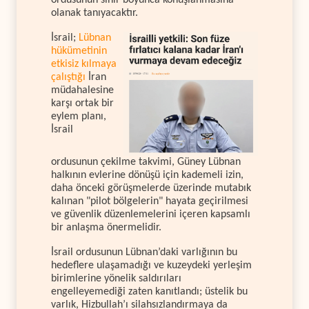
olanak tanıyacaktır.
İsrail;
Lübnan
hükümetinin
etkisiz kılmaya
çalıştığı
İran
müdahalesine
karşı ortak bir
eylem planı,
İsrail
ordusunun çekilme takvimi, Güney Lübnan
halkının evlerine dönüşü için kademeli izin,
daha önceki görüşmelerde üzerinde mutabık
kalınan "pilot bölgelerin" hayata geçirilmesi
ve güvenlik düzenlemelerini içeren kapsamlı
bir anlaşma önermelidir.
İsrail ordusunun Lübnan’daki varlığının bu
hedeflere ulaşamadığı ve kuzeydeki yerleşim
birimlerine yönelik saldırıları
engelleyemediği zaten kanıtlandı; üstelik bu
varlık, Hizbullah’ı silahsızlandırmaya da