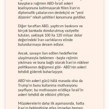
kayıplara rağmen ABD-İsrail askeri
koalisyonuna katılmayarak fiilen İran’ın
diplomatik çabalarının destekçisi ve "yeni
düzenin" nikah şahitleri konumuna geldiler.
Diğer taraftan ABD, yaptırım baskısını ve
birçok bankada dondurulmuş vaziyette
tutulan, yaklaşık 100 ila 120 milyar dolar
değerindeki İran varlıklarını elinde
bulundurmaya devam ediyor.
Ancak, savaşın ilan edilen hedeflerine
ulaşılmasıyla beklenen –başta rejimin
yıkılması ve buna bağlı olarak İran’ın nükleer
politikasının değişmesi gibi– ABD’nin askeri
tehdidi giderek buharlaşıyor.
ABD’nin askeri gücü hâlâ masada olsa da
Trump’ın bunu kullanma motivasyonu
zayıflıyor; bu motivasyon eridikçe İsrail’in
askeri tehdidi de etkisini yitiriyor.
Müzakerelerin daha ilk aşamasında, hatta
İran’ın beklentisine göre imzadan hemen