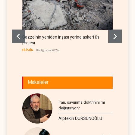
Gazze'nin yeniden inşası yerine askeri üs
İsrail 
projesi
İSRAİL
0
FİLİSTİN
06 Ağustos 2026
Makaleler
İran, savunma doktrinini mi
değiştiriyor?
Alptekin DURSUNOĞLU