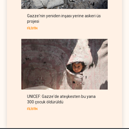
koridorlarında anlaştı
İRAN
06 Ağustos 2026
Gazze'nin yeniden inşası yerine askeri üs
Trump, mühimmat krizini
projesi
ifşa edenleri tehdit etti
FİLİSTİN
BATI YARIM KÜRE
06 Ağustos 2026
UNICEF: Gazze'de ateşkesten bu yana
300 çocuk öldürüldü
FİLİSTİN