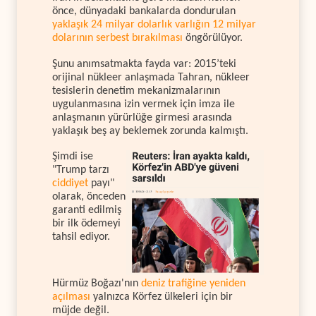
önce, dünyadaki bankalarda dondurulan
yaklaşık 24 milyar dolarlık varlığın 12 milyar
dolarının serbest bırakılması
öngörülüyor.
Şunu anımsatmakta fayda var: 2015’teki
orijinal nükleer anlaşmada Tahran, nükleer
tesislerin denetim mekanizmalarının
uygulanmasına izin vermek için imza ile
anlaşmanın yürürlüğe girmesi arasında
yaklaşık beş ay beklemek zorunda kalmıştı.
Şimdi ise
"Trump tarzı
ciddiyet
payı"
olarak, önceden
garanti edilmiş
bir ilk ödemeyi
tahsil ediyor.
Hürmüz Boğazı'nın
deniz trafiğine yeniden
açılması
yalnızca Körfez ülkeleri için bir
müjde değil.