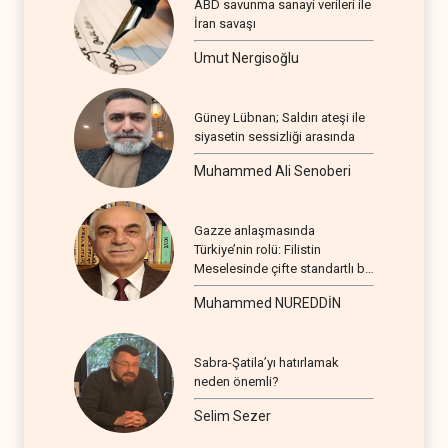
ABD savunma sanayi verileri ile
İran savaşı
Umut Nergisoğlu
Güney Lübnan; Saldırı ateşi ile
siyasetin sessizliği arasında
Muhammed Ali Senoberi
Gazze anlaşmasında
Türkiye’nin rolü: Filistin
Meselesinde çifte standartlı bir
seyir
Muhammed NUREDDİN
Sabra-Şatila’yı hatırlamak
neden önemli?
Selim Sezer