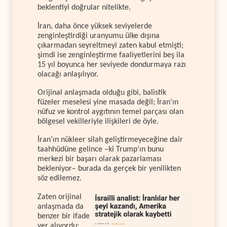
beklentiyi doğrular nitelikte.
İran, daha önce yüksek seviyelerde
zenginleştirdiği uranyumu ülke dışına
çıkarmadan seyreltmeyi zaten kabul etmişti;
şimdi ise zenginleştirme faaliyetlerini beş ila
15 yıl boyunca her seviyede dondurmaya razı
olacağı anlaşılıyor.
Orijinal anlaşmada olduğu gibi, balistik
füzeler meselesi yine masada değil; İran’ın
nüfuz ve kontrol aygıtının temel parçası olan
bölgesel vekilleriyle ilişkileri de öyle.
İran’ın nükleer silah geliştirmeyeceğine dair
taahhüdüne gelince –ki Trump’ın bunu
merkezi bir başarı olarak pazarlaması
bekleniyor– burada da gerçek bir yenilikten
söz edilemez.
Zaten orijinal
anlaşmada da
benzer bir ifade
yer alıyordu: