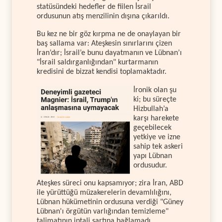
statüsündeki hedefler de fiilen İsrail
ordusunun atış menzilinin dışına çıkarıldı.
Bu kez ne bir göz kırpma ne de onaylayan bir
baş sallama var: Ateşkesin sınırlarını çizen
İran’dır; İsrail’e bunu dayatmanın ve Lübnan’ı
"İsrail saldırganlığından" kurtarmanın
kredisini de bizzat kendisi toplamaktadır.
İronik olan şu
ki; bu süreçte
Hizbullah’a
karşı harekete
geçebilecek
yetkiye ve izne
sahip tek askeri
yapı Lübnan
ordusudur.
Ateşkes süreci onu kapsamıyor; zira İran, ABD
ile yürüttüğü müzakerelerin devamlılığını,
Lübnan hükümetinin ordusuna verdiği "Güney
Lübnan'ı örgütün varlığından temizleme"
talimatının iptali şartına bağlamadı.