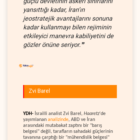
güçlü devletinin askeri sınırlarını
yansıttığı kadar, İran’ın
jeostratejik avantajlarını sonuna
kadar kullanmayı bilen rejiminin
etkileyici manevra kabiliyetini de
gözler önüne seriyor.❞
Zvi Barel
YDH-
İsrailli analist Zvi Barel,
Haaretz
'de
yayımlanan
analizinde
, ABD ve İran
arasındaki mutabakat zaptını bir "barış
belgesi" değil, tarafların sahadaki güçlerinin
tavanına çarptığı bir "mühendislik belgesi"