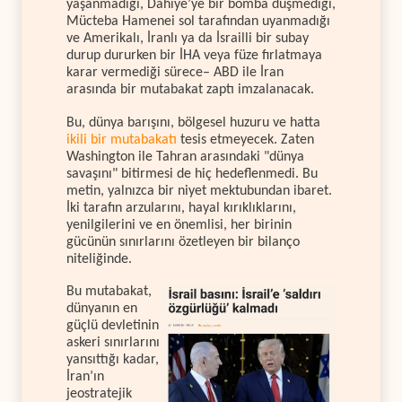
yaşanmadığı, Dahiye’ye bir bomba düşmediği,
Mücteba Hamenei sol tarafından uyanmadığı
ve Amerikalı, İranlı ya da İsrailli bir subay
durup dururken bir İHA veya füze fırlatmaya
karar vermediği sürece– ABD ile İran
arasında bir mutabakat zaptı imzalanacak.
Bu, dünya barışını, bölgesel huzuru ve hatta
ikili bir mutabakatı
tesis etmeyecek. Zaten
Washington ile Tahran arasındaki "dünya
savaşını" bitirmesi de hiç hedeflenmedi. Bu
metin, yalnızca bir niyet mektubundan ibaret.
İki tarafın arzularını, hayal kırıklıklarını,
yenilgilerini ve en önemlisi, her birinin
gücünün sınırlarını özetleyen bir bilanço
niteliğinde.
Bu mutabakat,
dünyanın en
güçlü devletinin
askeri sınırlarını
yansıttığı kadar,
İran’ın
jeostratejik