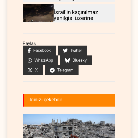
İsrail'in kaçınılmaz
yenilgisi üzerine
Paylaş:
Facebook
Twitter
WhatsApp
Bluesky
X
Telegram
İlginizi çekebilir