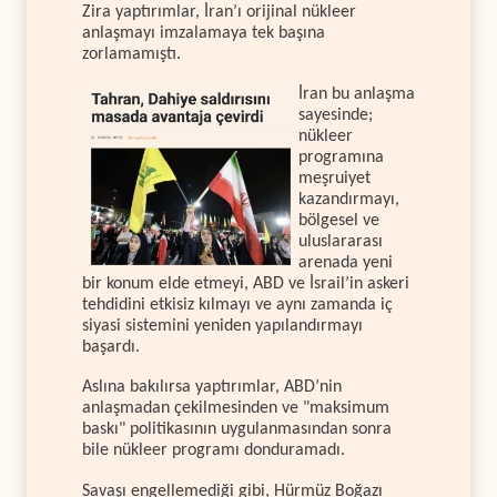
Zira yaptırımlar, İran’ı orijinal nükleer
anlaşmayı imzalamaya tek başına
zorlamamıştı.
İran bu anlaşma
sayesinde;
nükleer
programına
meşruiyet
kazandırmayı,
bölgesel ve
uluslararası
arenada yeni
bir konum elde etmeyi, ABD ve İsrail’in askeri
tehdidini etkisiz kılmayı ve aynı zamanda iç
siyasi sistemini yeniden yapılandırmayı
başardı.
Aslına bakılırsa yaptırımlar, ABD’nin
anlaşmadan çekilmesinden ve "maksimum
baskı" politikasının uygulanmasından sonra
bile nükleer programı donduramadı.
Savaşı engellemediği gibi, Hürmüz Boğazı