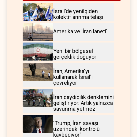
İsrail'de yenilgiden
kolektif arınma telaşı
Amerika ve 'İran laneti'
Yeni bir bölgesel
gerçeklik doğuyor
İran, Amerika'yı
kullanarak İsrail'i
çevreliyor
İran caydıcılık denklemini
geliştiriyor: Artık yalnızca
savunma yetmez
'Trump, İran savaşı
üzerindeki kontrolü
kaybediyor'