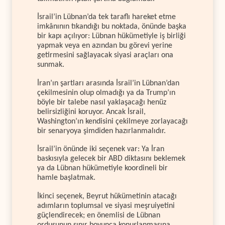
İsrail’in Lübnan’da tek taraflı hareket etme
imkânının tıkandığı bu noktada, önünde başka
bir kapı açılıyor: Lübnan hükümetiyle iş birliği
yapmak veya en azından bu görevi yerine
getirmesini sağlayacak siyasi araçları ona
sunmak.
İran’ın şartları arasında İsrail’in Lübnan’dan
çekilmesinin olup olmadığı ya da Trump’ın
böyle bir talebe nasıl yaklaşacağı henüz
belirsizliğini koruyor. Ancak İsrail,
Washington’ın kendisini çekilmeye zorlayacağı
bir senaryoya şimdiden hazırlanmalıdır.
İsrail’in önünde iki seçenek var: Ya İran
baskısıyla gelecek bir ABD diktasını beklemek
ya da Lübnan hükümetiyle koordineli bir
hamle başlatmak.
İkinci seçenek, Beyrut hükümetinin atacağı
adımların toplumsal ve siyasi meşruiyetini
güçlendirecek; en önemlisi de Lübnan
ordusunun sınır boyunca konuşlanmasına