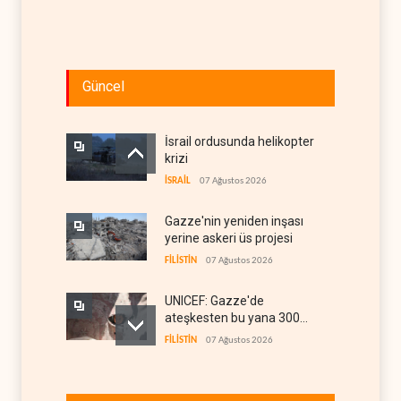
Güncel
İsrail ordusunda helikopter
krizi
İSRAİL
07 Ağustos 2026
Gazze'nin yeniden inşası
yerine askeri üs projesi
FİLİSTİN
07 Ağustos 2026
UNICEF: Gazze'de
ateşkesten bu yana 300
çocuk öldürüldü
FİLİSTİN
07 Ağustos 2026
İsrail'den Gazze'ye tank,
topçu ve İHA saldırıları