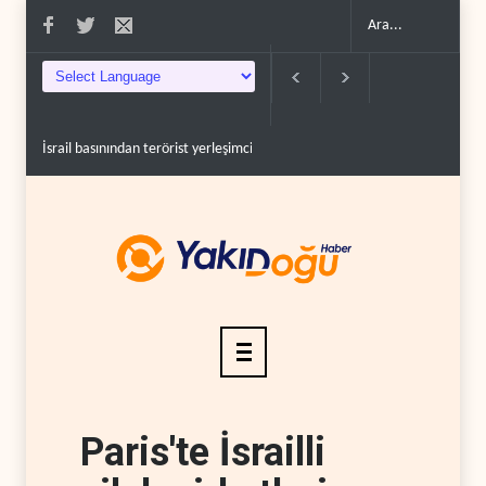
İsrail basınından terörist yerleşimcilere destek itiraf..
Yemen Kızıldeniz 
Paris'te İsrailli