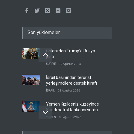
Son yüklemeler
Colani'den Trump'a Rusya
jesti
SURİYE
05 Ağustos 2026
İsrail basınından terörist
yerleşimcilere destek itirafı
İSRAİL
05 Ağustos 2026
Yemen Kızıldeniz kuzeyinde
Suudi petrol tankerini vurdu
YEMEN
05 Ağustos 2026
İsrail askerlerinin