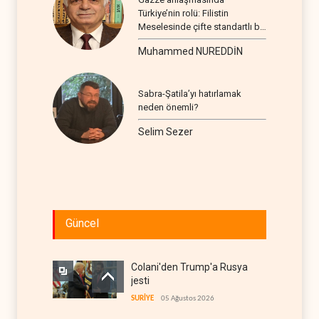
Türkiye’nin rolü: Filistin
Meselesinde çifte standartlı bir
seyir
Muhammed NUREDDİN
Sabra-Şatila’yı hatırlamak
neden önemli?
Selim Sezer
Güncel
Colani'den Trump'a Rusya
jesti
SURİYE
05 Ağustos 2026