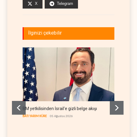
X
Telegram
İlginizi çekebilir
BM yetkilisinden İsrail'e gizli belge akışı
Colani,
kanal a
BATI YARIM KÜRE
05 Ağustos 2026
LÜBNAN