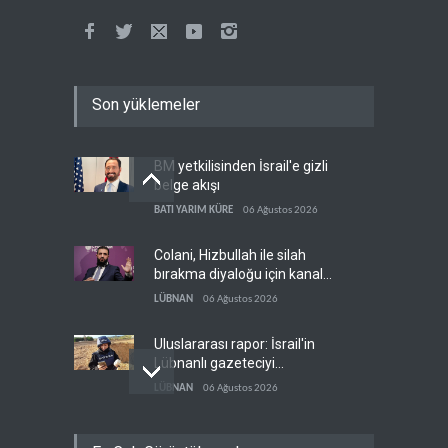
Son yüklemeler
BM yetkilisinden İsrail'e gizli
belge akışı
BATI YARIM KÜRE
06 Ağustos 2026
Colani, Hizbullah ile silah
bırakma diyaloğu için kanal
arıyor
LÜBNAN
06 Ağustos 2026
Uluslararası rapor: İsrail'in
Lübnanlı gazeteciyi
öldürmesi savaş suçu
LÜBNAN
06 Ağustos 2026
NYT: Kongre, ABD-İsrail