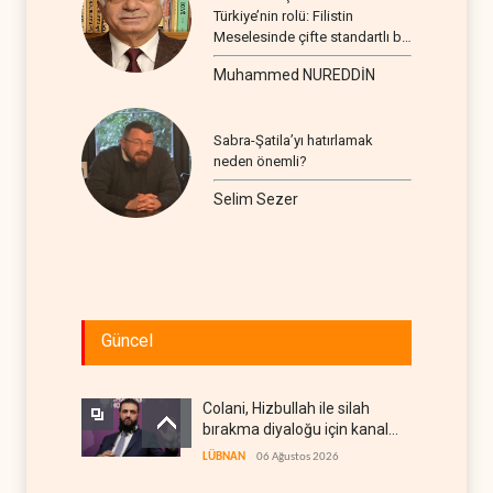
Türkiye’nin rolü: Filistin
Meselesinde çifte standartlı bir
seyir
Muhammed NUREDDİN
Sabra-Şatila’yı hatırlamak
neden önemli?
Selim Sezer
Güncel
Colani, Hizbullah ile silah
bırakma diyaloğu için kanal
arıyor
LÜBNAN
06 Ağustos 2026