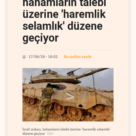
hahamların talebi
üzerine 'haremlik
selamlık' düzene
geçiyor
Bu sayfayı yazdır
17/06/26 - 16:02
İsrail ordusu, hahamların talebi üzerine 'haremlik selamlık'
düzene geçiyor
YDH