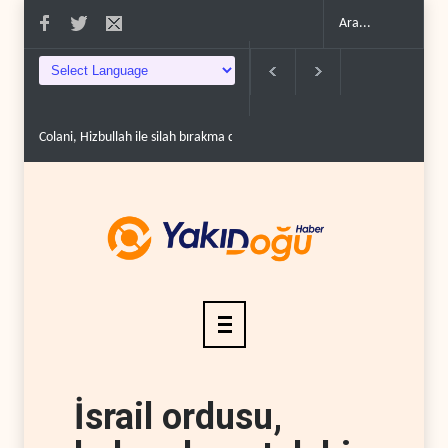
Colani, Hizbullah ile silah bırakma diyaloğu için kanal a..
Uluslararası ra
İsrail ordusu,