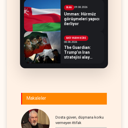
09.08.2026
İRAN
Umman: Hürmüz
görüşmeleri yapıcı
ilerliyor
BATI YARIM KÜRE
08.08.2026
The Guardian:
Trump’ın İran
stratejisi alay
konusu oldu
Makaleler
Dosta güven, düşmana korku
vermeyen ittifak