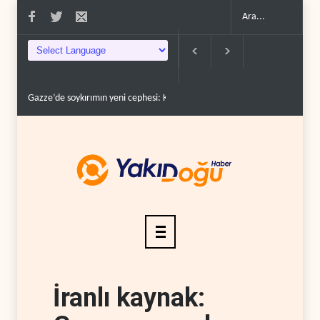
 sürüc�..
Devrim Lideri ve Pizişkiyan’dan kritik görüşme..
Yemen’den Suudi 
İranlı kaynak: