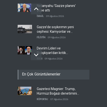
Netanyahu ‘Gazze planını’
çöpe attı
İSRAİL
09 Ağustos 2026
Gazze’de soykırımın yeni
cephesi: Kamyonlar ve
sürücüler de hedefte
FİLİSTİN
09 Ağustos 2026
Devrim Lideri ve
Pizişkiyan’dan kritik
görüşme
İRAN
09 Ağustos 2026
Yemen’den Suudi destekli
En Çok Görüntülenenler
güçlere büyük operasyon
YEMEN
09 Ağustos 2026
Gazeteci Magnier: Trump,
Grönland’da izinsiz sondaj
Hürmüz Boğazı denetimini
hamlesi
doğrudan İran ve Umman'a
RÖPORTAJ
07 Ağustos 2026
BATI YARIM KÜRE
09 Ağustos 2026
teslim etti