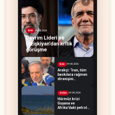
↗
09.08.2026
İRAN
Devrim Lideri ve
Pizişkiyan’dan kritik
görüşme
09.08.2026
İRAN
Arakçi: ‘İran, tüm
baskılara rağmen
direnişini
sürdürecek’
09.08.2026
AFRİKA
Hürmüz krizi
Guyana ve
Afrika'daki petrol
üreticilerine yaradı