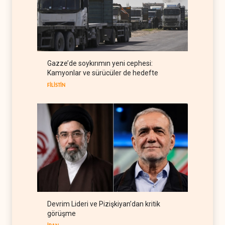
ABD'den Rus petrolünü alan
ülkelere yüzde 100'e varan
gümrük vergisi
RUSYA
09 Ağustos 2026
Demokratlar Trump için azil
Gazze’de soykırımın yeni cephesi:
süreci yerine soruşturma
Kamyonlar ve sürücüler de hedefte
hazırlıyor
BATI YARIM KÜRE
09 Ağustos 2026
FİLİSTİN
Devrim Lideri ve Pizişkiyan’dan kritik
görüşme