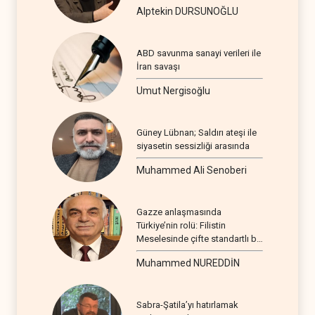
Alptekin DURSUNOĞLU
ABD savunma sanayi verileri ile
İran savaşı
Umut Nergisoğlu
Güney Lübnan; Saldırı ateşi ile
siyasetin sessizliği arasında
Muhammed Ali Senoberi
Gazze anlaşmasında
Türkiye’nin rolü: Filistin
Meselesinde çifte standartlı bir
seyir
Muhammed NUREDDİN
Sabra-Şatila’yı hatırlamak