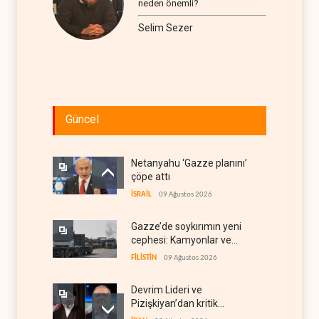
neden önemli?
Selim Sezer
Güncel
Netanyahu ‘Gazze planını’
çöpe attı
İSRAİL
09 Ağustos 2026
Gazze’de soykırımın yeni
cephesi: Kamyonlar ve
sürücüler de hedefte
FİLİSTİN
09 Ağustos 2026
Devrim Lideri ve
Pizişkiyan’dan kritik
görüşme