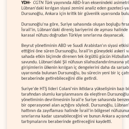
YDH-
CGTN Türk
yayınında ABD-İran eksenindeki asimetri
Lübnan'daki kırılgan siyasi zemini analiz eden gazeteci-ya
Dursunoğlu, Ankara için kritik bir güvenlik uyarısında bul
Dursunoğlu'na göre, Suriye sahasında oluşan boşluğu fırs
İsrail'in, Lübnan'daki direniş bariyerini de aşması halinde
karasal nüfuzu doğrudan Türkiye sınırlarına dayanacak.
Beyrut yönetiminin ABD ve Suudi Arabistan'ın siyasi etkisi
ettiğini öne süren Dursunoğlu, İsrail'in güneydeki askeri v
sahada etkin biçimde direnen tek örgütlü gücün Hizbulla
savundu. Lübnan'daki Şii nüfusun silahsızlandırılmasına yö
girişimlerin ülkenin kırılgan iç dengelerini daha da sarsab
uyarısında bulunan Dursunoğlu, bu sürecin yeni bir iç çatı
beraberinde getirebileceğini dile getirdi.
Suriye'de HTŞ lideri Colani'nin iktidara yükselişinin bazı b
tarafından olumlu karşılanmasını da eleştiren Dursunoğl
yönetiminin devrilmesinin İsrail'e Suriye sahasında benz
bir operasyonel alan açtığını söyledi. Dursunoğlu, Lübnan'
hattının da zayıflaması halinde İsrail'in bölgesel nüfuzunu
sınırlarına kadar uzanabileceğini ve bunun Ankara açısın
tartışmalarını beraberinde getireceğini kaydetti.