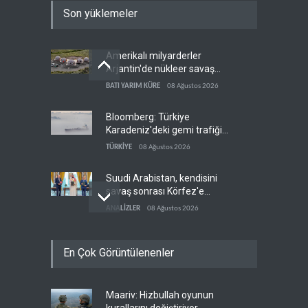
Son yüklemeler
Amerikalı milyarderler
Arjantin'de nükleer savaş
sığınağı inşa ediyor
BATI YARIM KÜRE
08 Ağustos 2026
Bloomberg: Türkiye
Karadeniz'deki gemi trafiğini
kısıtlamaya başladı
TÜRKİYE
08 Ağustos 2026
Suudi Arabistan, kendisini
savaş sonrası Körfez'e
hazırlıyor
ANALİZLER
08 Ağustos 2026
ABD ekonomisinde İran
En Çok Görüntülenenler
savaşı nedeniyle 23 bin
istihdam kaybı yaşandı
BATI YARIM KÜRE
08 Ağustos 2026
Maariv: Hizbullah oyunun
ABD ikna etti: Ukrayna
kurallarını değiştiriyor