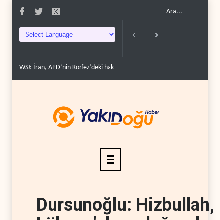
WSJ: İran, ABD’nin Körfez’deki hakimiyetini sona erdir..
İran: ABD’nin ka
Dursunoğlu: Hizbullah,