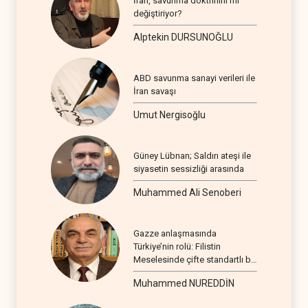
İran, savunma doktrinini mi
değiştiriyor?
Alptekin DURSUNOĞLU
ABD savunma sanayi verileri ile
İran savaşı
Umut Nergisoğlu
Güney Lübnan; Saldırı ateşi ile
siyasetin sessizliği arasında
Muhammed Ali Senoberi
Gazze anlaşmasında
Türkiye’nin rolü: Filistin
Meselesinde çifte standartlı bir
seyir
Muhammed NUREDDİN