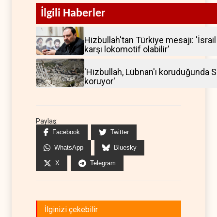
İlgili Haberler
Hizbullah'tan Türkiye mesajı: 'İsrai
karşı lokomotif olabilir'
'Hizbullah, Lübnan'ı koruduğunda S
koruyor'
Paylaş:
Facebook
Twitter
WhatsApp
Bluesky
X
Telegram
İlginizi çekebilir