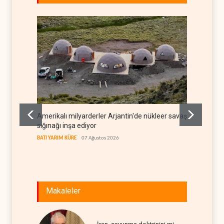
Amerikalı milyarderler Arjantin'de nükleer savaş
Bloomb
sığınağı inşa ediyor
trafiği
BATI YARIM KÜRE
07 Ağustos 2026
TÜRKİYE
Makaleler