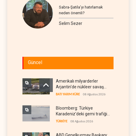
Sabra-Şatila’yı hatırlamak
neden önemli?
Selim Sezer
Güncel
Amerikalı milyarderler
Arjantin'de nükleer savaş
sığınağı inşa ediyor
BATI YARIM KÜRE
08 Ağustos 2026
Bloomberg: Türkiye
Karadeniz'deki gemi trafiğini
kısıtlamaya başladı
TÜRKİYE
08 Ağustos 2026
ABD Genelkurmay Başkanı: