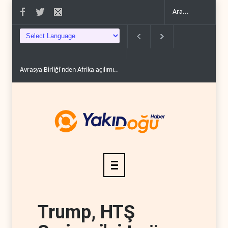
Avrasya Birliği'nden Afrika açılımı..
Hizbullah: İsrail çevreyi yok ederek top
Trump, HTŞ