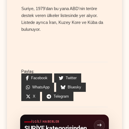
Suriye, 1979'dan bu yana ABD'nin teröre
destek veren ülkeler listesinde yer alıyor.
Listede ayrıca İran, Kuzey Kore ve Küba da
bulunuyor.
Paylaş:
Facebook
Twitter
WhatsApp
Bluesky
X
Telegram
İLGILI HABERLER
SURİYE kategorisinden