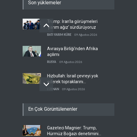
Son yüklemeler
Trump: İran'la görüşmeleri
'yarım ağız' sürdürüyoruz
BATI YARIM KÜRE
09 Ağustos 2026
Avrasya Birliği'nden Afrika
açılımı
RUSYA
09 Ağustos 2026
Hizbullah: İsrail çevreyi yok
ederek topraklarını
genişletiyor
LÜBNAN
09 Ağustos 2026
Ayetullah Hamenei'den
En Çok Görüntülenenler
Muhsin Rızai'ye yeni görev
İRAN
09 Ağustos 2026
Gazeteci Magnier: Trump,
Hamas arabuluculardan
Hürmüz Boğazı denetimini
İsrail'e baskı yapmasını