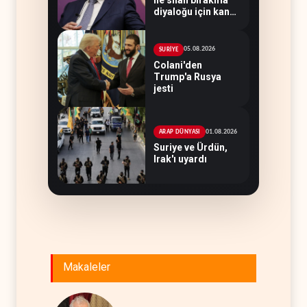
diyaloğu için kanal
arıyor
05.08.2026
SURİYE
Colani'den
Trump'a Rusya
jesti
01.08.2026
ARAP DÜNYASI
Suriye ve Ürdün,
Irak'ı uyardı
Makaleler