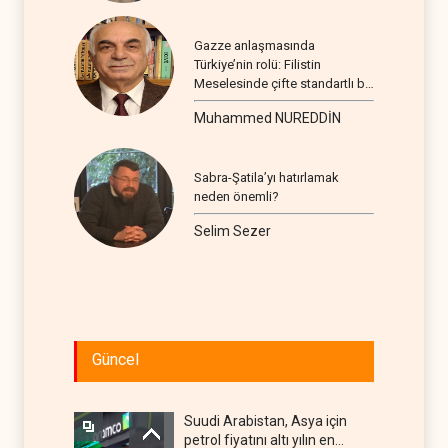
Gazze anlaşmasında
Türkiye’nin rolü: Filistin
Meselesinde çifte standartlı bir
seyir
Muhammed NUREDDİN
Sabra-Şatila’yı hatırlamak
neden önemli?
Selim Sezer
Güncel
Suudi Arabistan, Asya için
petrol fiyatını altı yılın en