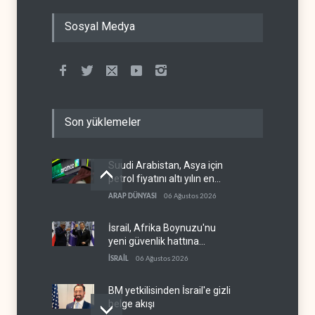
Sosyal Medya
Son yüklemeler
Suudi Arabistan, Asya için
petrol fiyatını altı yılın en
düşüğüne indirdi
ARAP DÜNYASI
06 Ağustos 2026
İsrail, Afrika Boynuzu'nu
yeni güvenlik hattına
dönüştürüyor
İSRAİL
06 Ağustos 2026
BM yetkilisinden İsrail'e gizli
belge akışı