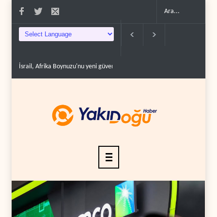
rika Boynuzu'nu yeni güvenlik hattına dönüşt..
BM yetkilisinden İsrail'e gizli belg