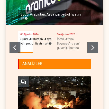
Suudi Arabistan, Asya için petrol fiyatını
alt�
06 Ağustos 2026
06 Ağustos 2026
06 Ağustos 2
Suudi Arabistan, Asya
İsrail, Afrika
BM yetkili
için petrol fiyatını alt�
Boynuzu'nu yeni
İsrail'e giz
güvenlik hattına
akışı
ANALİZLER