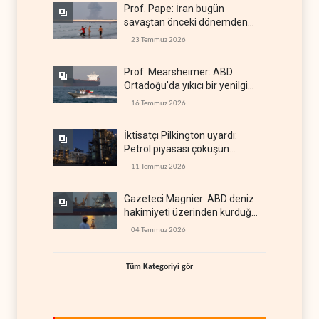
Prof. Pape: İran bugün
savaştan önceki dönemden
çok daha güçlü
23 Temmuz 2026
Prof. Mearsheimer: ABD
Ortadoğu'da yıkıcı bir yenilgi
aldı
16 Temmuz 2026
İktisatçı Pilkington uyardı:
Petrol piyasası çöküşün
eşiğinde
11 Temmuz 2026
Gazeteci Magnier: ABD deniz
hakimiyeti üzerinden kurduğu
küresel gücü kaybetti
04 Temmuz 2026
Tüm Kategoriyi gör