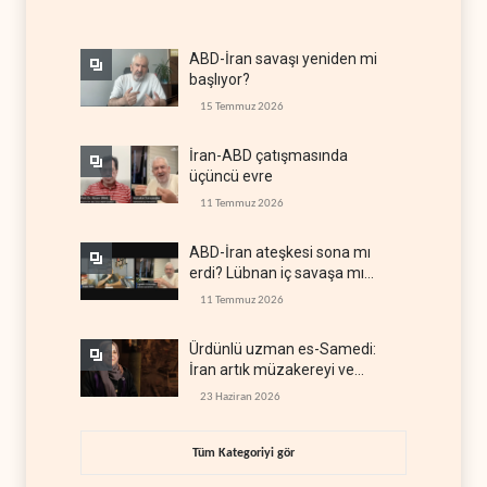
ABD-İran savaşı yeniden mi
başlıyor?
15 Temmuz 2026
İran-ABD çatışmasında
üçüncü evre
11 Temmuz 2026
ABD-İran ateşkesi sona mı
erdi? Lübnan iç savaşa mı
gidiyor?
11 Temmuz 2026
Ürdünlü uzman es-Samedi:
İran artık müzakereyi ve
çatışmayı aynı anda yürütüyor
23 Haziran 2026
Tüm Kategoriyi gör