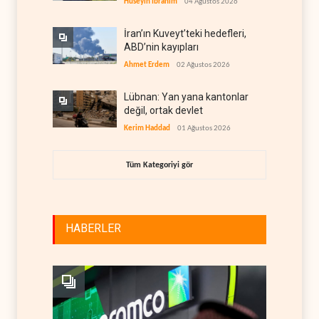
Hüseyin İbrahim
04 Ağustos 2026
İran’ın Kuveyt’teki hedefleri,
ABD’nin kayıpları
Ahmet Erdem
02 Ağustos 2026
Lübnan: Yan yana kantonlar
değil, ortak devlet
Kerim Haddad
01 Ağustos 2026
Tüm Kategoriyi gör
HABERLER