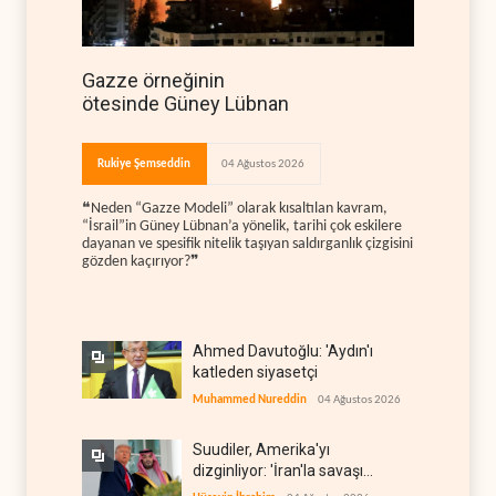
Gazze örneğinin
ötesinde Güney Lübnan
Rukiye Şemseddin
04 Ağustos 2026
❝Neden “Gazze Modeli” olarak kısaltılan kavram,
“İsrail”in Güney Lübnan’a yönelik, tarihi çok eskilere
dayanan ve spesifik nitelik taşıyan saldırganlık çizgisini
gözden kaçırıyor?❞
Ahmed Davutoğlu: 'Aydın'ı
katleden siyasetçi
Muhammed Nureddin
04 Ağustos 2026
Suudiler, Amerika'yı
dizginliyor: 'İran'la savaşı
kaldıracak gücümüz yok'