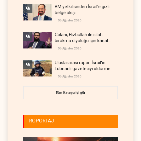
BM yetkilisinden İsrail'e gizli
belge akışı
06 Ağustos 2026
Colani, Hizbullah ile silah
bırakma diyaloğu için kanal
arıyor
06 Ağustos 2026
Uluslararası rapor: İsrail'in
Lübnanlı gazeteciyi öldürmesi
savaş suçu
06 Ağustos 2026
Tüm Kategoriyi gör
RÖPORTAJ